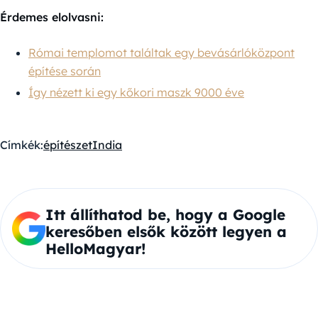
Érdemes elolvasni:
Római templomot találtak egy bevásárlóközpont
építése során
Így nézett ki egy kőkori maszk 9000 éve
Címkék:
építészet
India
Itt állíthatod be, hogy a Google
keresőben elsők között legyen a
HelloMagyar!