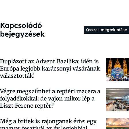
Kapcsolódó
Összes megtekintése
bejegyzések
Duplázott az Advent Bazilika: idén is
Európa legjobb karácsonyi vásárának
választották!
Végre megszűnhet a reptéri macera a
folyadékokkal: de vajon mikor lép a
Liszt Ferenc reptér?
Még a britek is rajonganak érte: egy
magyar fesztivál az év legjobbjai