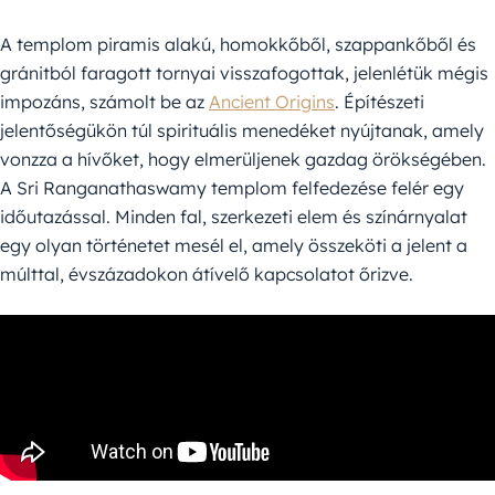
A templom piramis alakú, homokkőből, szappankőből és
gránitból faragott tornyai visszafogottak, jelenlétük mégis
impozáns, számolt be az
Ancient Origins
. Építészeti
jelentőségükön túl spirituális menedéket nyújtanak, amely
vonzza a hívőket, hogy elmerüljenek gazdag örökségében.
A Sri Ranganathaswamy templom felfedezése felér egy
időutazással. Minden fal, szerkezeti elem és színárnyalat
egy olyan történetet mesél el, amely összeköti a jelent a
múlttal, évszázadokon átívelő kapcsolatot őrizve.