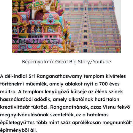
Képernyőfotó: Great Big Story/Youtube
A dél-indiai Sri Ranganathaswamy templom kivételes
történelmi műemlék, amely ablakot nyit a 700 éves
múltra. A templom lenyűgöző külseje az élénk színek
használatából adódik, amely alkotóinak határtalan
kreativitását tükrözi. Ranganathának, azaz Visnu fekvő
megnyilvánulásának szentelték, ez a hatalmas
épületegyüttes több mint száz aprólékosan megmunkált
építményből áll.