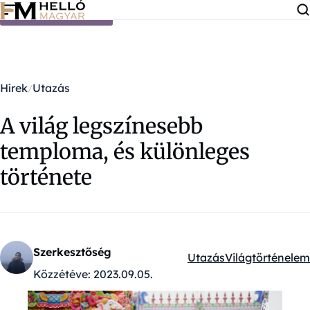
Ugrás a tartalomra
Hírek
Utazás
A világ legszínesebb
temploma, és különleges
története
Szerkesztőség
Utazás
Világtörténelem
Kategóriák:
Közzétéve:
2023.09.05.