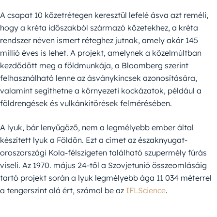
A csapat 10 kőzetrétegen keresztül lefelé ásva azt reméli,
hogy a kréta időszakból származó kőzetekhez, a kréta
rendszer néven ismert réteghez jutnak, amely akár 145
millió éves is lehet. A projekt, amelynek a közelmúltban
kezdődött meg a földmunkája, a Bloomberg szerint
felhasználható lenne az ásványkincsek azonosítására,
valamint segíthetne a környezeti kockázatok, például a
földrengések és vulkánkitörések felmérésében.
A lyuk, bár lenyűgöző, nem a legmélyebb ember által
készített lyuk a Földön. Ezt a címet az északnyugat-
oroszországi Kola-félszigeten található szupermély fúrás
viseli. Az 1970. május 24-től a Szovjetunió összeomlásáig
tartó projekt során a lyuk legmélyebb ága 11 034 méterrel
a tengerszint alá ért, számol be az
IFLScience
.