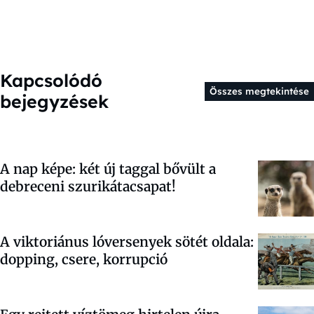
Kapcsolódó
Összes megtekintése
bejegyzések
A nap képe: két új taggal bővült a
debreceni szurikátacsapat!
A viktoriánus lóversenyek sötét oldala:
dopping, csere, korrupció