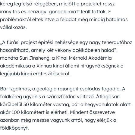
kéreg legfelső rétegében, mielőtt a projektet rossz
irányítás és pénzügyi gondok miatt leállították. E
problémáktól eltekintve a feladat még mindig hatalmas
vállalkozás.
„A fúrási projekt építési nehézsége egy nagy teherautóhoz
hasonlítható, amely két vékony acélkábelen halad”,
mondta Sun Jinsheng, a Kínai Mérnöki Akadémia
akadémikusa a Xinhua kínai állami hírügynökségnek a
legújabb kínai erőfeszítésekről.
Bár izgalmas, a geológia rajongóit csalódás fogadja. A
földkéreg ugyanis a szárazföldön változó. Átlagosan
körülbelül 30 kilométer vastag, bár a hegyvonulatok alatt
akár 100 kilométert is elérheti. Mindent összevetve
azonban még messze vagyunk attól, hogy elérjük a
földköpenyt.