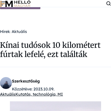
Ugrás a tartalomra
Hírek
Aktuális
Kínai tudósok 10 kilométert
fúrtak lefelé, ezt találták
Szerkesztőség
Közzétéve:
2023.10.09.
Aktuális
Kutatás, technológia, MI
Kategóriák: