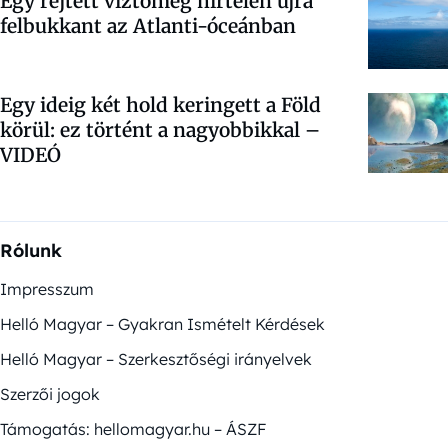
Egy rejtett víztömeg hirtelen újra
felbukkant az Atlanti-óceánban
Egy ideig két hold keringett a Föld
körül: ez történt a nagyobbikkal –
VIDEÓ
Rólunk
Impresszum
Helló Magyar – Gyakran Ismételt Kérdések
Helló Magyar – Szerkesztőségi irányelvek
Szerzői jogok
Támogatás: hellomagyar.hu – ÁSZF