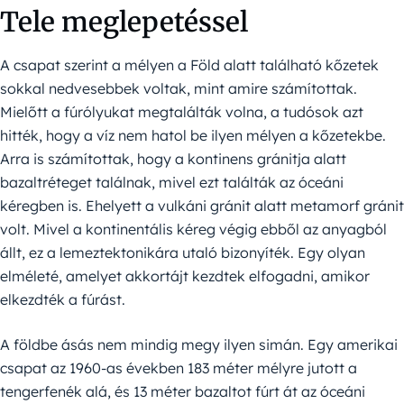
Tele meglepetéssel
A csapat szerint a mélyen a Föld alatt található kőzetek
sokkal nedvesebbek voltak, mint amire számítottak.
Mielőtt a fúrólyukat megtalálták volna, a tudósok azt
hitték, hogy a víz nem hatol be ilyen mélyen a kőzetekbe.
Arra is számítottak, hogy a kontinens gránitja alatt
bazaltréteget találnak, mivel ezt találták az óceáni
kéregben is. Ehelyett a vulkáni gránit alatt metamorf gránit
volt. Mivel a kontinentális kéreg végig ebből az anyagból
állt, ez a lemeztektonikára utaló bizonyíték. Egy olyan
elméleté, amelyet akkortájt kezdtek elfogadni, amikor
elkezdték a fúrást.
A földbe ásás nem mindig megy ilyen simán. Egy amerikai
csapat az 1960-as években 183 méter mélyre jutott a
tengerfenék alá, és 13 méter bazaltot fúrt át az óceáni