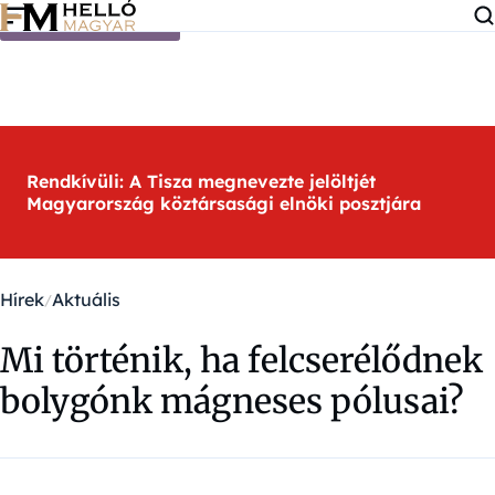
Ugrás a tartalomra
Rendkívüli: A Tisza megnevezte jelöltjét
Magyarország köztársasági elnöki posztjára
Hírek
Aktuális
Mi történik, ha felcserélődnek
bolygónk mágneses pólusai?