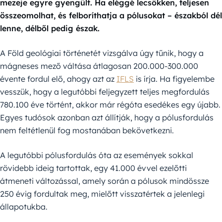
mezeje egyre gyengült. Ha eléggé lecsökken, teljesen
összeomolhat, és felboríthatja a pólusokat – északból dél
lenne, délből pedig észak.
A Föld geológiai történetét vizsgálva úgy tűnik, hogy a
mágneses mező váltása átlagosan 200.000-300.000
évente fordul elő, ahogy azt az
IFLS
is írja. Ha figyelembe
vesszük, hogy a legutóbbi feljegyzett teljes megfordulás
780.100 éve történt, akkor már régóta esedékes egy újabb.
Egyes tudósok azonban azt állítják, hogy a pólusfordulás
nem feltétlenül fog mostanában bekövetkezni.
A legutóbbi pólusfordulás óta az események sokkal
rövidebb ideig tartottak, egy 41.000 évvel ezelőtti
átmeneti változással, amely során a pólusok mindössze
250 évig fordultak meg, mielőtt visszatértek a jelenlegi
állapotukba.