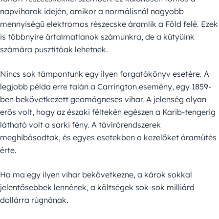
napviharok idején, amikor a normálisnál nagyobb
mennyiségű elektromos részecske áramlik a Föld felé. Ezek
is többnyire ártalmatlanok számunkra, de a kütyüink
számára pusztítóak lehetnek.
Nincs sok támpontunk egy ilyen forgatókönyv esetére. A
legjobb példa erre talán a Carrington esemény, egy 1859-
ben bekövetkezett geomágneses vihar. A jelenség olyan
erős volt, hogy az északi féltekén egészen a Karib-tengerig
látható volt a sarki fény. A távírórendszerek
meghibásodtak, és egyes esetekben a kezelőket áramütés
érte.
Ha ma egy ilyen vihar bekövetkezne, a károk sokkal
jelentősebbek lennének, a költségek sok-sok milliárd
dollárra rúgnának.