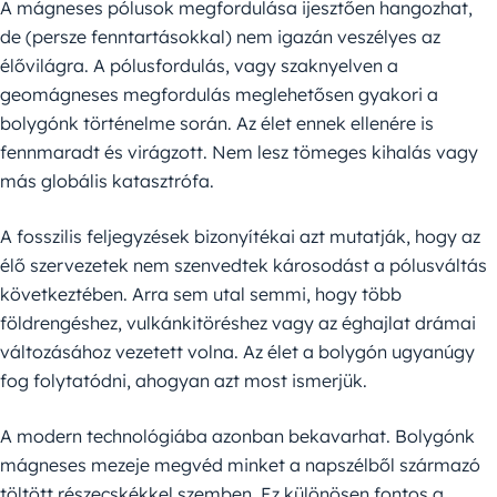
A mágneses pólusok megfordulása ijesztően hangozhat,
de (persze fenntartásokkal) nem igazán veszélyes az
élővilágra. A pólusfordulás, vagy szaknyelven a
geomágneses megfordulás meglehetősen gyakori a
bolygónk történelme során. Az élet ennek ellenére is
fennmaradt és virágzott. Nem lesz tömeges kihalás vagy
más globális katasztrófa.
A fosszilis feljegyzések bizonyítékai azt mutatják, hogy az
élő szervezetek nem szenvedtek károsodást a pólusváltás
következtében. Arra sem utal semmi, hogy több
földrengéshez, vulkánkitöréshez vagy az éghajlat drámai
változásához vezetett volna. Az élet a bolygón ugyanúgy
fog folytatódni, ahogyan azt most ismerjük.
A modern technológiába azonban bekavarhat. Bolygónk
mágneses mezeje megvéd minket a napszélből származó
töltött részecskékkel szemben. Ez különösen fontos a