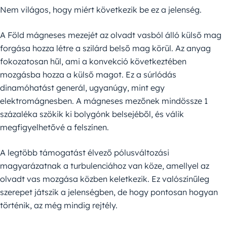
Nem világos, hogy miért következik be ez a jelenség.
A Föld mágneses mezejét az olvadt vasból álló külső mag
forgása hozza létre a szilárd belső mag körül. Az anyag
fokozatosan hűl, ami a konvekció következtében
mozgásba hozza a külső magot. Ez a súrlódás
dinamóhatást generál, ugyanúgy, mint egy
elektromágnesben. A mágneses mezőnek mindössze 1
százaléka szökik ki bolygónk belsejéből, és válik
megfigyelhetővé a felszínen.
A legtöbb támogatást élvező pólusváltozási
magyarázatnak a turbulenciához van köze, amellyel az
olvadt vas mozgása közben keletkezik. Ez valószínűleg
szerepet játszik a jelenségben, de hogy pontosan hogyan
történik, az még mindig rejtély.