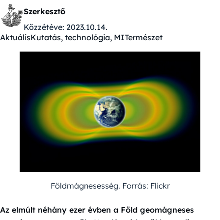
Szerkesztő
Közzétéve:
2023.10.14.
Aktuális
Kutatás, technológia, MI
Természet
Kategóriák:
Földmágnesesség. Forrás: Flickr
Az elmúlt néhány ezer évben a Föld geomágneses