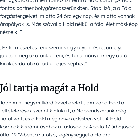
elmagyarázta, miért fontos ismerni a Hold korát: „A Hold
fontos partner bolygórendszerünkben. Stabilizálja a Föld
forgástengelyét, miatta 24 óra egy nap, és miatta vannak
árapályok is. Más szóval a Hold nélkül a földi élet másképp
nézne ki.”
„Ez természetes rendszerünk egy olyan része, amelyet
jobban meg akarunk érteni, és tanulmányunk egy apró
kirakós-darabkát ad a teljes képhez.”
Jól tartja magát a Hold
Több mint négymilliárd évvel ezelőtt, amikor a Hold a
feltételezések szerint kialakult, a Naprendszerünk még
fiatal volt, és a Föld még növekedésben volt. A Hold
korának kiszámításához a tudósok az Apollo 17 űrhajósok
által 1972-ben, az utolsó, legénységgel a Holdra