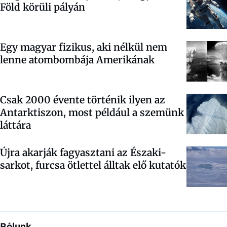
Föld körüli pályán
Egy magyar fizikus, aki nélkül nem
lenne atombombája Amerikának
Csak 2000 évente történik ilyen az
Antarktiszon, most például a szemünk
láttára
Újra akarják fagyasztani az Északi-
sarkot, furcsa ötlettel álltak elő kutatók
Rólunk