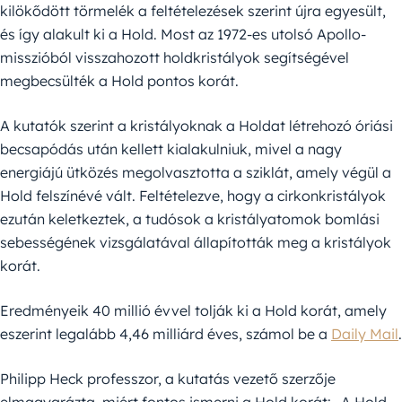
kilökődött törmelék a feltételezések szerint újra egyesült,
és így alakult ki a Hold. Most az 1972-es utolsó Apollo-
misszióból visszahozott holdkristályok segítségével
megbecsülték a Hold pontos korát.
A kutatók szerint a kristályoknak a Holdat létrehozó óriási
becsapódás után kellett kialakulniuk, mivel a nagy
energiájú ütközés megolvasztotta a sziklát, amely végül a
Hold felszínévé vált. Feltételezve, hogy a cirkonkristályok
ezután keletkeztek, a tudósok a kristályatomok bomlási
sebességének vizsgálatával állapították meg a kristályok
korát.
Eredményeik 40 millió évvel tolják ki a Hold korát, amely
eszerint legalább 4,46 milliárd éves, számol be a
Daily Mail
.
Philipp Heck professzor, a kutatás vezető szerzője