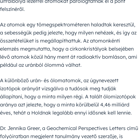
ultraibolya lézerrel atomokat párologtatnak el a pont
felszínéről.
Az atomok egy tömegspektrométeren haladtak keresztül,
a sebességük pedig jelezte, hogy milyen nehézek, és így az
összetételüket is megállapíthattuk. Az atomonkénti
elemzés megmutatta, hogy a cirkonkristályok belsejében
lévő atomok közül hány ment át radioaktív bomláson, ami
például az uránból ólommá válhat.
A különböző urán- és ólomatomok, az úgynevezett
izotópok arányát vizsgálva a tudósok meg tudják
állapítani, hogy a minta milyen régi. A talált ólomizotópok
aránya azt jelezte, hogy a minta körülbelül 4,46 milliárd
éves, tehát a Holdnak legalább ennyi idősnek kell lennie.
Dr. Jennika Greer, a Geochemical Perspectives Letters című
folyóiratban megjelent tanulmány vezető szerzője, is