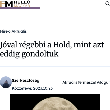
Ugrás a tartalomra
Hírek
Aktuális
Jóval régebbi a Hold, mint azt
eddig gondoltuk
Szerkesztőség
Aktuális
Természet
Világűr
Kategóriák:
Közzétéve:
2023.10.23.