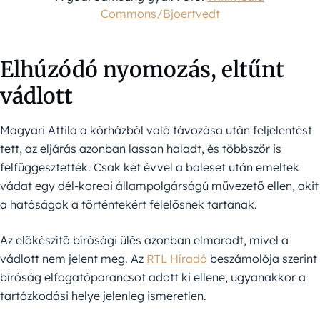
Commons/Bjoertvedt
Elhúzódó nyomozás, eltűnt
vádlott
Magyari Attila a kórházból való távozása után feljelentést
tett, az eljárás azonban lassan haladt, és többször is
felfüggesztették. Csak két évvel a baleset után emeltek
vádat egy dél-koreai állampolgárságú művezető ellen, akit
a hatóságok a történtekért felelősnek tartanak.
Az előkészítő bírósági ülés azonban elmaradt, mivel a
vádlott nem jelent meg. Az
RTL Híradó
beszámolója szerint
bíróság elfogatóparancsot adott ki ellene, ugyanakkor a
tartózkodási helye jelenleg ismeretlen.