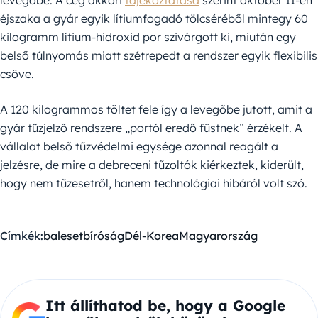
levegőbe. A cég akkori
tájékoztatása
szerint október 11-én
éjszaka a gyár egyik lítiumfogadó tölcséréből mintegy 60
kilogramm lítium-hidroxid por szivárgott ki, miután egy
belső túlnyomás miatt szétrepedt a rendszer egyik flexibilis
csöve.
A 120 kilogrammos töltet fele így a levegőbe jutott, amit a
gyár tűzjelző rendszere „portól eredő füstnek” érzékelt. A
vállalat belső tűzvédelmi egysége azonnal reagált a
jelzésre, de mire a debreceni tűzoltók kiérkeztek, kiderült,
hogy nem tűzesetről, hanem technológiai hibáról volt szó.
Címkék:
baleset
bíróság
Dél-Korea
Magyarország
Itt állíthatod be, hogy a Google