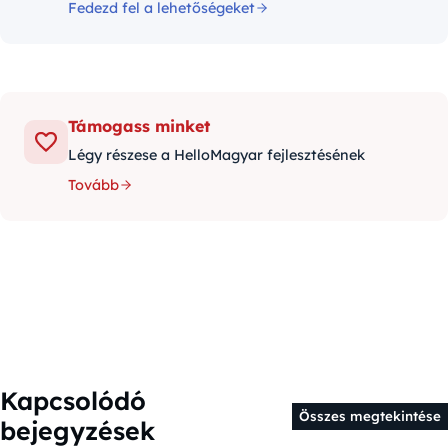
Fedezd fel a lehetőségeket
Támogass minket
Légy részese a HelloMagyar fejlesztésének
Tovább
Kapcsolódó
Összes megtekintése
bejegyzések