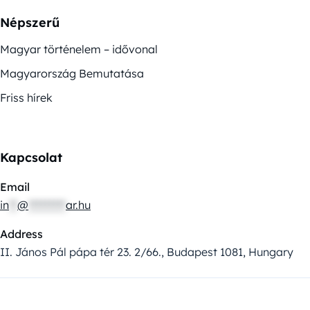
Népszerű
Magyar történelem – idővonal
Magyarország Bemutatása
Friss hírek
Kapcsolat
Email
in
**
@
*********
ar.hu
Address
II. János Pál pápa tér 23. 2/66., Budapest 1081, Hungary