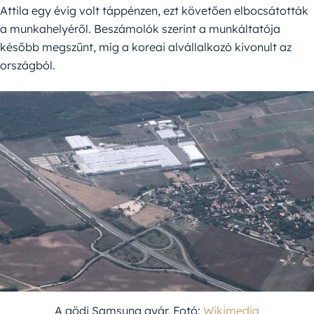
Attila egy évig volt táppénzen, ezt követően elbocsátották
a munkahelyéről. Beszámolók szerint a munkáltatója
később megszűnt, míg a koreai alvállalkozó kivonult az
országból.
A gödi Samsung gyár. Fotó:
Wikimedia