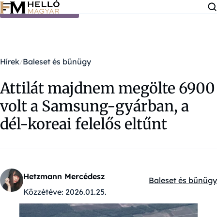
Ugrás a tartalomra
Hírek
Baleset és bűnügy
Attilát majdnem megölte 6900
volt a Samsung-gyárban, a
dél-koreai felelős eltűnt
Hetzmann Mercédesz
Baleset és bűnügy
Kategóriák:
Közzétéve:
2026.01.25.