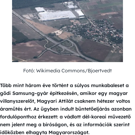
Fotó: Wikimedia Commons/Bjoertvedt
Több mint három éve történt a súlyos munkabaleset a
gödi Samsung-gyár építkezésén, amikor egy magyar
villanyszerelőt, Magyari Attilát csaknem hétezer voltos
áramütés ért. Az ügyben indult büntetőeljárás azonban
fordulóponthoz érkezett: a vádlott dél-koreai művezető
nem jelent meg a bíróságon, és az információk szerint
időközben elhagyta Magyarországot.