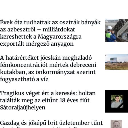
Évek óta tudhattak az osztrák bányák
az azbesztről – milliárdokat
kereshettek a Magyarországra
exportált mérgező anyagon
A határértéket jócskán meghaladó
fémkoncentrációt mértek debreceni
kutakban, az önkormányzat szerint
fogyasztható a víz
Tragikus véget ért a keresés: holtan
találták meg az eltűnt 18 éves fiút
Sátoraljaújhelyen
Gazdag és jóképű brit üzletember tűnt