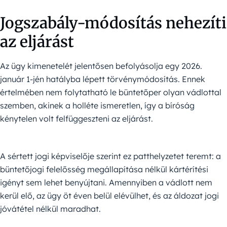
Jogszabály-módosítás nehezíti
az eljárást
Az ügy kimenetelét jelentősen befolyásolja egy 2026.
január 1-jén hatályba lépett törvénymódosítás. Ennek
értelmében nem folytatható le büntetőper olyan vádlottal
szemben, akinek a holléte ismeretlen, így a bíróság
kénytelen volt felfüggeszteni az eljárást.
A sértett jogi képviselője szerint ez patthelyzetet teremt: a
büntetőjogi felelősség megállapítása nélkül kártérítési
igényt sem lehet benyújtani. Amennyiben a vádlott nem
kerül elő, az ügy öt éven belül elévülhet, és az áldozat jogi
jóvátétel nélkül maradhat.