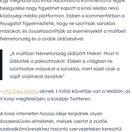
Egy meghatározó kínai nacionalista kommentátor egyik
bejegyzése nagy figyelmet kapott a kínai Weibo nevű
közösségi média platformon. Ebben a kommentárban a
Nyugatot figyelmeztetik, hogy ne szorítsák sarokba
másokat, és összehasonlítják az eseményeket a múltbeli
Németország és a zsidók üldözésével.
„A múltban Németország üldözött titeket. Most ti
üldözitek a palesztinokat. Ebben a világban ne
szorítsatok másokat a sarokba, mert ezzel csak a
saját sírjátokat ásnátok”
–
írta Ziwu Xiashi
, akinek 1 millió követője van a Weibón, az
X kínai megfelelőjén, a korábbi Twitteren.
A kínai interneten hosszú ideje terjednek olyan
összeesküvés-elméletek, melyek szerint a zsidók
szabadkőművesekhez hasonló szervezeteken keresztül