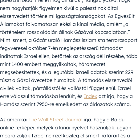
nem hagyhatják figyelmen kívül a palesztinok által
elszenvedett történelmi igazságtalanságokat. Az Egyesült
Államokat folyamatosan ekézi a kínai média, amiért „a
történelem rossz oldalán állnak Gázával kapcsolatban.”
Mint ismert, a Gázát uraló Hamász iszlamista terrorcsoport
fegyveresei október 7-én meglepetésszerű támadást
indítottak Izrael ellen, betörtek az ország déli részébe, több
mint 1400 embert meggyilkoltak, háromezret
megsebesítettek, és a legutóbbi izraeli adatok szerint 229
túszt a Gázai övezetbe hurcoltak. A támadás elszenvedői
civilek voltak, pártállástól és vallástól függetlenül. Izrael
erre válaszul támadásba lendült, és
Index
azt írja, hogy a
Hamász szerint 7950-re emelkedett az áldozatok száma.
Az amerikai
The Wall Street Journal
írja, hogy a Baidu
online térképei, melyek a kínai nyelvet használják, ugyan
megrajzolják Izrael nemzetközileg elismert határait és a