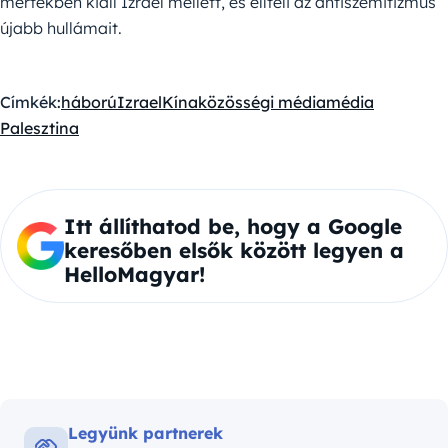
mértékben kiáll Izrael mellett, és elítéli az antiszemitizmus
újabb hullámait.
Címkék:
háború
Izrael
Kína
közösségi média
média
Palesztina
Itt állíthatod be, hogy a Google
keresőben elsők között legyen a
HelloMagyar!
Legyünk partnerek