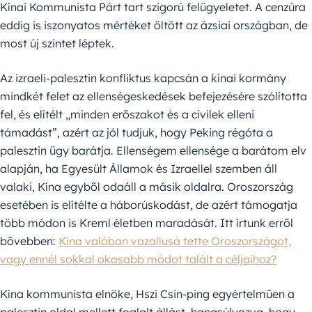
Kínai Kommunista Párt tart szigorú felügyeletet. A cenzúra
eddig is iszonyatos mértéket öltött az ázsiai országban, de
most új szintet léptek.
Az izraeli-palesztin konfliktus kapcsán a kínai kormány
mindkét felet az ellenségeskedések befejezésére szólította
fel, és elítélt „minden erőszakot és a civilek elleni
támadást”, azért az jól tudjuk, hogy Peking régóta a
palesztin ügy barátja. Ellenségem ellensége a barátom elv
alapján, ha Egyesült Államok és Izraellel szemben áll
valaki, Kína egyből odaáll a másik oldalra. Oroszország
esetében is elítélte a háborúskodást, de azért támogatja
több módon is Kreml életben maradását. Itt írtunk erről
bővebben:
Kína valóban vazallusá tette Oroszországot,
vagy ennél sokkal okosabb módot talált a céljaihoz?
Kína kommunista elnöke, Hszi Csin-ping egyértelműen a
palesztin oldal mellett foglalt állást, hangsúlyozva, hogy