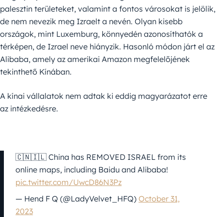
palesztin területeket, valamint a fontos városokat is jelölik,
de nem nevezik meg Izraelt a nevén. Olyan kisebb
országok, mint Luxemburg, könnyedén azonosíthatók a
térképen, de Izrael neve hiányzik. Hasonló módon járt el az
Alibaba, amely az amerikai Amazon megfelelőjének
tekinthető Kínában.
A kínai vállalatok nem adtak ki eddig magyarázatot erre
az intézkedésre.
🇨🇳🇮🇱 China has REMOVED ISRAEL from its
online maps, including Baidu and Alibaba!
pic.twitter.com/UwcD86N3Pz
— Hend F Q (@LadyVelvet_HFQ)
October 31,
2023