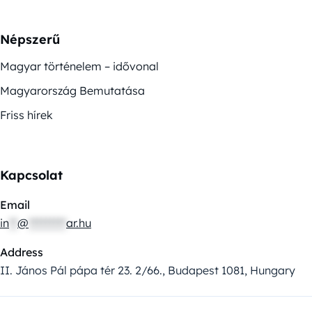
Népszerű
Magyar történelem – idővonal
Magyarország Bemutatása
Friss hírek
Kapcsolat
Email
in
**
@
*********
ar.hu
Address
II. János Pál pápa tér 23. 2/66., Budapest 1081, Hungary