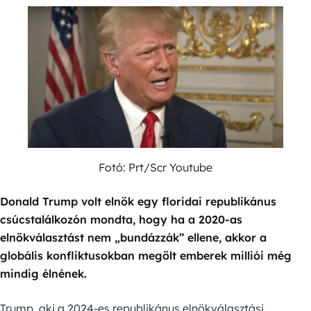
Fotó: Prt/Scr Youtube
Donald Trump volt elnök egy floridai republikánus
csúcstalálkozón mondta, hogy ha a 2020-as
elnökválasztást nem „bundázzák” ellene, akkor a
globális konfliktusokban megölt emberek milliói még
mindig élnének.
Trump, aki a 2024-es republikánus elnökválasztási