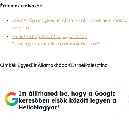
Érdemes elolvasni:
USA: Amíg az Egyesült Államok áll, Izrael nem marad
magára
Palesztin nagykövet: a jogsértések
összeegyeztethetők-e a demokráciával?
Címkék:
Egyesült Államok
háború
Izrael
Palesztina
Itt állíthatod be, hogy a Google
keresőben elsők között legyen a
HelloMagyar!