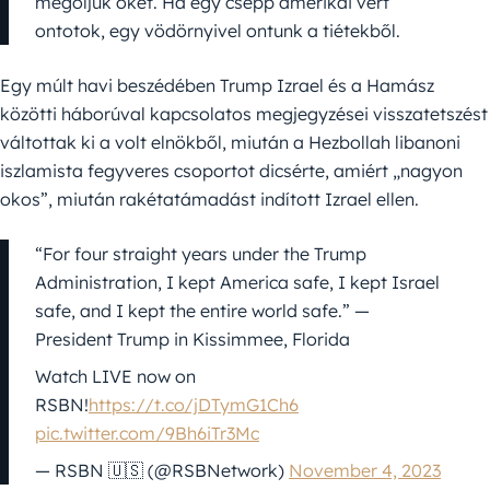
megöljük őket. Ha egy csepp amerikai vért
ontotok, egy vödörnyivel ontunk a tiétekből.
Egy múlt havi beszédében Trump Izrael és a Hamász
közötti háborúval kapcsolatos megjegyzései visszatetszést
váltottak ki a volt elnökből, miután a Hezbollah libanoni
iszlamista fegyveres csoportot dicsérte, amiért „nagyon
okos”, miután rakétatámadást indított Izrael ellen.
“For four straight years under the Trump
Administration, I kept America safe, I kept Israel
safe, and I kept the entire world safe.” —
President Trump in Kissimmee, Florida
Watch LIVE now on
RSBN!
https://t.co/jDTymG1Ch6
pic.twitter.com/9Bh6iTr3Mc
— RSBN 🇺🇸 (@RSBNetwork)
November 4, 2023