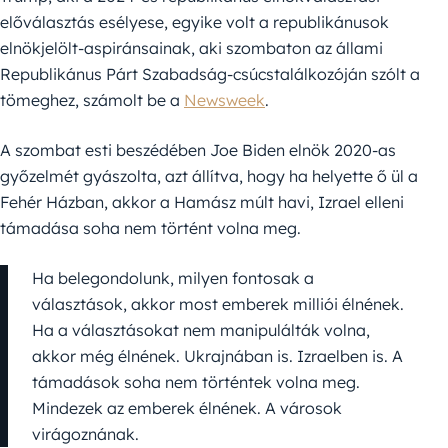
előválasztás esélyese, egyike volt a republikánusok
elnökjelölt-aspiránsainak, aki szombaton az állami
Republikánus Párt Szabadság-csúcstalálkozóján szólt a
tömeghez, számolt be a
Newsweek
.
A szombat esti beszédében Joe Biden elnök 2020-as
győzelmét gyászolta, azt állítva, hogy ha helyette ő ül a
Fehér Házban, akkor a Hamász múlt havi, Izrael elleni
támadása soha nem történt volna meg.
Ha belegondolunk, milyen fontosak a
választások, akkor most emberek milliói élnének.
Ha a választásokat nem manipulálták volna,
akkor még élnének. Ukrajnában is. Izraelben is. A
támadások soha nem történtek volna meg.
Mindezek az emberek élnének. A városok
virágoznának.