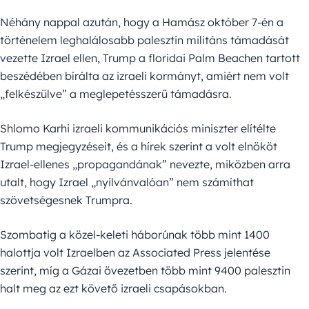
Néhány nappal azután, hogy a Hamász október 7-én a
történelem leghalálosabb palesztin militáns támadását
vezette Izrael ellen, Trump a floridai Palm Beachen tartott
beszédében bírálta az izraeli kormányt, amiért nem volt
„felkészülve” a meglepetésszerű támadásra.
Shlomo Karhi izraeli kommunikációs miniszter elítélte
Trump megjegyzéseit, és a hírek szerint a volt elnököt
Izrael-ellenes „propagandának” nevezte, miközben arra
utalt, hogy Izrael „nyilvánvalóan” nem számíthat
szövetségesnek Trumpra.
Szombatig a közel-keleti háborúnak több mint 1400
halottja volt Izraelben az Associated Press jelentése
szerint, míg a Gázai övezetben több mint 9400 palesztin
halt meg az ezt követő izraeli csapásokban.