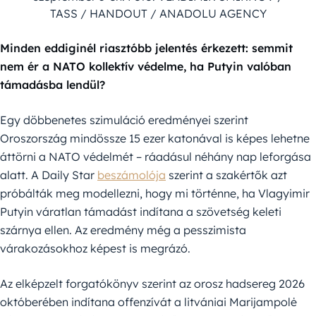
TASS / HANDOUT / ANADOLU AGENCY
Minden eddiginél riasztóbb jelentés érkezett: semmit
nem ér a NATO kollektív védelme, ha Putyin valóban
támadásba lendül?
Egy döbbenetes szimuláció eredményei szerint
Oroszország mindössze 15 ezer katonával is képes lehetne
áttörni a NATO védelmét – ráadásul néhány nap leforgása
alatt. A Daily Star
beszámolója
szerint a szakértők azt
próbálták meg modellezni, hogy mi történne, ha Vlagyimir
Putyin váratlan támadást indítana a szövetség keleti
szárnya ellen. Az eredmény még a pesszimista
várakozásokhoz képest is megrázó.
Az elképzelt forgatókönyv szerint az orosz hadsereg 2026
októberében indítana offenzívát a litvániai Marijampolė