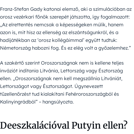
Franz-Stefan Gady katonai elemző, aki a szimulációban az
orosz vezérkari főnök szerepét játszotta, így fogalmazott:
„Az elrettentés nemcsak a képességeken múlik, hanem
azon is, mit hisz az ellenség az elszántságunkról, és a
hadijátékban az ‘orosz kollégáimmal’ együtt tudtuk:
Németország habozni fog. És ez elég volt a győzelemhez.”
A szakértő szerint Oroszországnak nem is kellene teljes
inváziót indítania Litvánia, Lettország vagy Észtország
ellen. „Oroszországnak nem kell megszállnia Litvániát,
Lettországot vagy Észtországot. Úgynevezett
tűzellenőrzést tud kialakítani Fehéroroszországból és
Kalinyingrádból” – hangsúlyozta.
Deeszkalációval Putyin ellen?