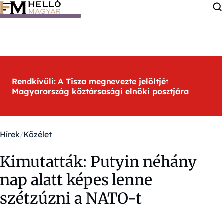
Ugrás a tartalomra
Rendkívüli: A Tisza megnevezte jelöltjét
Magyarország köztársasági elnöki posztjára
Hírek
Közélet
Kimutatták: Putyin néhány
nap alatt képes lenne
szétzúzni a NATO-t