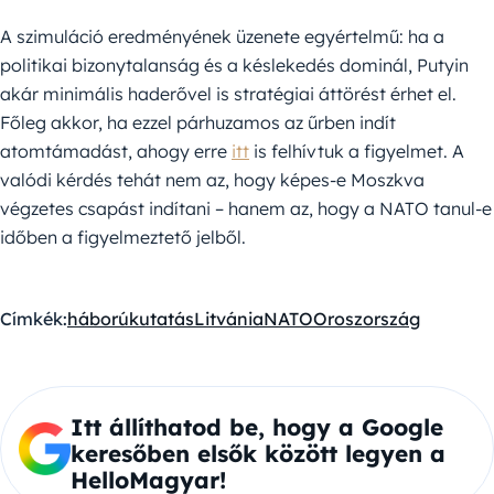
A szimuláció eredményének üzenete egyértelmű: ha a
politikai bizonytalanság és a késlekedés dominál, Putyin
akár minimális haderővel is stratégiai áttörést érhet el.
Főleg akkor, ha ezzel párhuzamos az űrben indít
atomtámadást, ahogy erre
itt
is felhívtuk a figyelmet. A
valódi kérdés tehát nem az, hogy képes-e Moszkva
végzetes csapást indítani – hanem az, hogy a NATO tanul-e
időben a figyelmeztető jelből.
Címkék:
háború
kutatás
Litvánia
NATO
Oroszország
Itt állíthatod be, hogy a Google
keresőben elsők között legyen a
HelloMagyar!