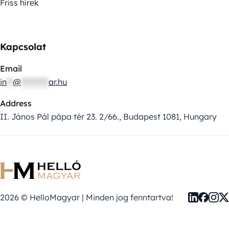
Friss hírek
Kapcsolat
Email
in
**
@
*********
ar.hu
Address
II. János Pál pápa tér 23. 2/66., Budapest 1081, Hungary
2026 © HelloMagyar | Minden jog fenntartva!