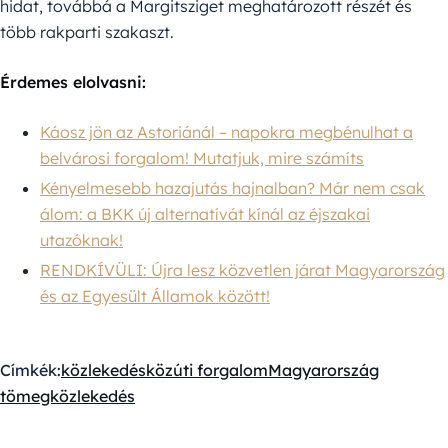
hidat, továbbá a Margitsziget meghatározott részét és
több rakparti szakaszt.
Érdemes elolvasni:
Káosz jön az Astoriánál – napokra megbénulhat a
belvárosi forgalom! Mutatjuk, mire számíts
Kényelmesebb hazajutás hajnalban? Már nem csak
álom: a BKK új alternatívát kínál az éjszakai
utazóknak!
RENDKÍVÜLI: Újra lesz közvetlen járat Magyarország
és az Egyesült Államok között!
Címkék:
közlekedés
közúti forgalom
Magyarország
tömegközlekedés