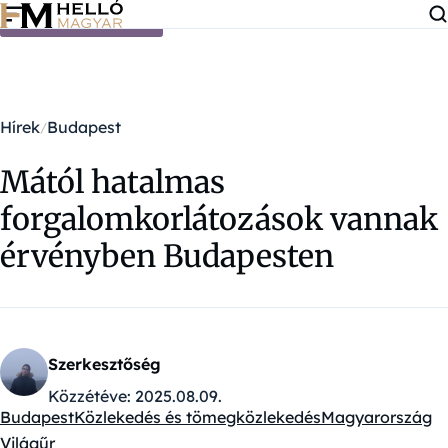
Ugrás a tartalomra
Hírek
Budapest
Mától hatalmas
forgalomkorlátozások vannak
érvényben Budapesten
Szerkesztőség
Közzétéve:
2025.08.09.
Budapest
Közlekedés és tömegközlekedés
Magyarország
Kategóriák:
Világűr