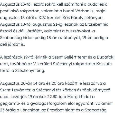
Augusztus 15-től lezárásokra kell számítani a budai és a
pesti alsó rakparton, valamint a budai Várban is, majd
augusztus 18-ától a XIV. kerületi Kós Károly sétányon.
Augusztus 18-tól augusztus 21-ig lezárják az Erzsébet híd
északi és déli járdáját, valamint a buszsávokat, a
Szabadság hídon pedig 18-án az útpályát, 19-én pedig a
déli járdát is.
A lezárások 19-től érintik a Szent Gellért teret és a Budafoki
utat, továbbá az V. kerületi Széchenyi rakpartot a Kossuth
tértől a Széchenyi térig.
Augusztus 20-án 14 óra és 20 óra között le lesz zárva a
Szent István tér, a Széchenyi tér körben és több környező
utca. Lezárják 19 órakor 22.30-ig a Margit hidat a
gépjármű- és a gyalogosforgalom elől egyaránt, valamint
23 óráig a Lánchidat, az Erzsébet hidat és a Szabadság