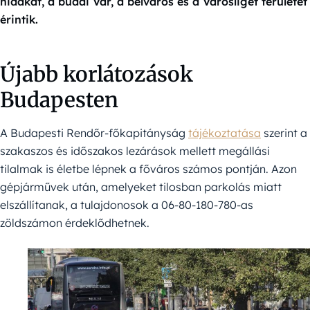
hidakat, a budai Vár, a belváros és a Városliget területét
érintik.
Újabb korlátozások
Budapesten
A Budapesti Rendőr-főkapitányság
tájékoztatása
szerint a
szakaszos és időszakos lezárások mellett megállási
tilalmak is életbe lépnek a főváros számos pontján. Azon
gépjárművek után, amelyeket tilosban parkolás miatt
elszállítanak, a tulajdonosok a 06-80-180-780-as
zöldszámon érdeklődhetnek.