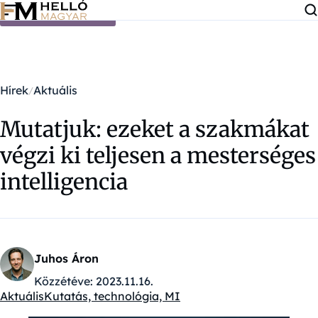
Ugrás a tartalomra
Hírek
Aktuális
Mutatjuk: ezeket a szakmákat
végzi ki teljesen a mesterséges
intelligencia
Juhos Áron
Közzétéve:
2023.11.16.
Aktuális
Kutatás, technológia, MI
Kategóriák: