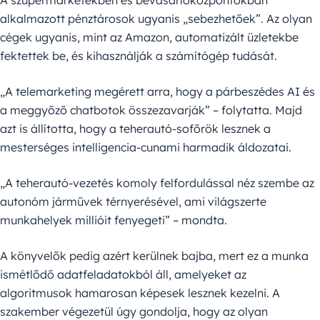
A szupermarketekben és bevásárlóközpontokban
alkalmazott pénztárosok ugyanis „sebezhetőek”. Az olyan
cégek ugyanis, mint az Amazon, automatizált üzletekbe
fektettek be, és kihasználják a számítógép tudását.
„A telemarketing megérett arra, hogy a párbeszédes AI és
a meggyőző chatbotok összezavarják” – folytatta. Majd
azt is állította, hogy a teherautó-sofőrök lesznek a
mesterséges intelligencia-cunami harmadik áldozatai.
„A teherautó-vezetés komoly felfordulással néz szembe az
autonóm járművek térnyerésével, ami világszerte
munkahelyek millióit fenyegeti” – mondta.
A könyvelők pedig azért kerülnek bajba, mert ez a munka
ismétlődő adatfeladatokból áll, amelyeket az
algoritmusok hamarosan képesek lesznek kezelni. A
szakember végezetül úgy gondolja, hogy az olyan