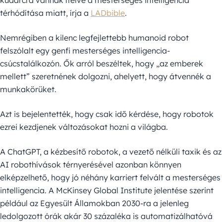
kudarcra vannak ítélve a mesterséges intelligencia
térhódítása miatt, írja a
LADbible
.
Nemrégiben a kilenc legfejlettebb humanoid robot
felszólalt egy genfi mesterséges intelligencia-
csúcstalálkozón. Ők arról beszéltek, hogy „az emberek
mellett” szeretnének dolgozni, ahelyett, hogy átvennék a
munkakörüket.
Azt is bejelentették, hogy csak idő kérdése, hogy robotok
ezrei kezdjenek változásokat hozni a világba.
A ChatGPT, a kézbesítő robotok, a vezető nélküli taxik és az
AI robothívások térnyerésével azonban könnyen
elképzelhető, hogy jó néhány karriert felvált a mesterséges
intelligencia. A McKinsey Global Institute jelentése szerint
például az Egyesült Államokban 2030-ra a jelenleg
ledolgozott órák akár 30 százaléka is automatizálhatóvá