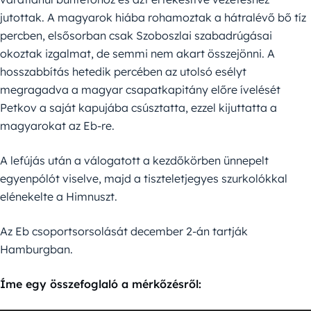
jutottak. A magyarok hiába rohamoztak a hátralévő bő tíz
percben, elsősorban csak Szoboszlai szabadrúgásai
okoztak izgalmat, de semmi nem akart összejönni. A
hosszabbítás hetedik percében az utolsó esélyt
megragadva a magyar csapatkapitány előre ívelését
Petkov a saját kapujába csúsztatta, ezzel kijuttatta a
magyarokat az Eb-re.
A lefújás után a válogatott a kezdőkörben ünnepelt
egyenpólót viselve, majd a tiszteletjegyes szurkolókkal
elénekelte a Himnuszt.
Az Eb csoportsorsolását december 2-án tartják
Hamburgban.
Íme egy összefoglaló a mérkőzésről: