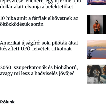
fejlesztései ellenére, egy új érme 0,10
dollár alatt elvonja a befektetőket
10 hiba amit a férfiak elkövetnek az
öltözködésük során
Amerikai újságíró: sok, pilóták által
készített UFÓ-felvételt titkolnak
2050: szuperkatonák és bioháború,
avagy mi lesz a hadviselés jövője?
Rólunk