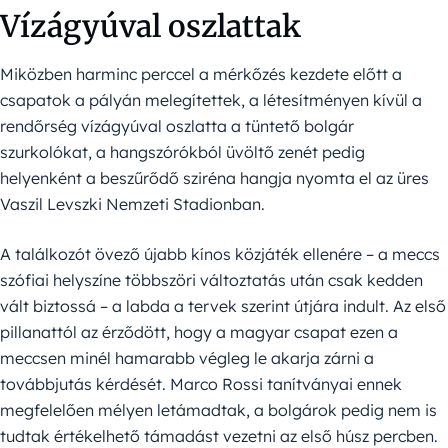
Vízágyúval oszlattak
Miközben harminc perccel a mérkőzés kezdete előtt a
csapatok a pályán melegítettek, a létesítményen kívül a
rendőrség vízágyúval oszlatta a tüntető bolgár
szurkolókat, a hangszórókból üvöltő zenét pedig
helyenként a beszűrődő sziréna hangja nyomta el az üres
Vaszil Levszki Nemzeti Stadionban.
A találkozót övező újabb kínos közjáték ellenére – a meccs
szófiai helyszíne többszöri változtatás után csak kedden
vált biztossá – a labda a tervek szerint útjára indult. Az első
pillanattól az érződött, hogy a magyar csapat ezen a
meccsen minél hamarabb végleg le akarja zárni a
továbbjutás kérdését. Marco Rossi tanítványai ennek
megfelelően mélyen letámadtak, a bolgárok pedig nem is
tudtak értékelhető támadást vezetni az első húsz percben.