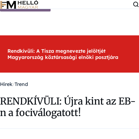
Ugrás a tartalomra
Rendkívüli: A Tisza megnevezte jelöltjét
Magyarország köztársasági elnöki posztjára
Hírek
Trend
RENDKÍVÜLI: Újra kint az EB-
n a fociválogatott!