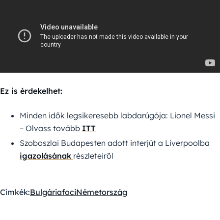
Ez is érdekelhet:
Minden idők legsikeresebb labdarúgója: Lionel Messi
– Olvass tovább
ITT
Szoboszlai Budapesten adott interjút a Liverpoolba
igazolásának
részleteiről
Címkék:
Bulgária
foci
Németország