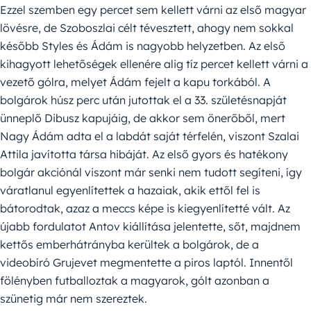
Ezzel szemben egy percet sem kellett várni az első magyar
lövésre, de Szoboszlai célt tévesztett, ahogy nem sokkal
később Styles és Ádám is nagyobb helyzetben. Az első
kihagyott lehetőségek ellenére alig tíz percet kellett várni a
vezető gólra, melyet Ádám fejelt a kapu torkából. A
bolgárok húsz perc után jutottak el a 33. születésnapját
ünneplő Dibusz kapujáig, de akkor sem önerőből, mert
Nagy Ádám adta el a labdát saját térfelén, viszont Szalai
Attila javította társa hibáját. Az első gyors és hatékony
bolgár akciónál viszont már senki nem tudott segíteni, így
váratlanul egyenlítettek a hazaiak, akik ettől fel is
bátorodtak, azaz a meccs képe is kiegyenlítetté vált. Az
újabb fordulatot Antov kiállítása jelentette, sőt, majdnem
kettős emberhátrányba kerültek a bolgárok, de a
videobíró Grujevet megmentette a piros laptól. Innentől
fölényben futballoztak a magyarok, gólt azonban a
szünetig már nem szereztek.