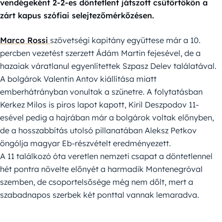
vendégeként 2-2-es döntetlent játszott csütörtökön a
zárt kapus szófiai selejtezőmérkőzésen.
Marco Rossi
szövetségi kapitány együttese már a 10.
percben vezetést szerzett Ádám Martin fejesével, de a
hazaiak váratlanul egyenlítettek Szpasz Delev találatával.
A bolgárok Valentin Antov kiállítása miatt
emberhátrányban vonultak a szünetre. A folytatásban
Kerkez Milos is piros lapot kapott, Kiril Deszpodov 11-
esével pedig a hajrában már a bolgárok voltak előnyben,
de a hosszabbítás utolsó pillanatában Aleksz Petkov
öngólja magyar Eb-részvételt eredményezett.
A 11 találkozó óta veretlen nemzeti csapat a döntetlennel
hét pontra növelte előnyét a harmadik Montenegróval
szemben, de csoportelsősége még nem dőlt, mert a
szabadnapos szerbek két ponttal vannak lemaradva.