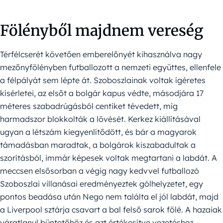
Fölényből majdnem vereség
Térfélcserét követően emberelőnyét kihasználva nagy
mezőnyfölényben futballozott a nemzeti együttes, ellenfele
a félpályát sem lépte át. Szoboszlainak voltak ígéretes
kísérletei, az elsőt a bolgár kapus védte, másodjára 17
méteres szabadrúgásból centiket tévedett, míg
harmadszor blokkolták a lövését. Kerkez kiállításával
ugyan a létszám kiegyenlítődött, és bár a magyarok
támadásban maradtak, a bolgárok kiszabadultak a
szorításból, immár képesek voltak megtartani a labdát. A
meccsen elsősorban a végig nagy kedvvel futballozó
Szoboszlai villanásai eredményeztek gólhelyzetet, egy
pontos beadása után Nego nem találta el jól labdát, majd
a Liverpool sztárja csavart a bal felső sarok fölé. A hazaiak
váratlanul büntetőhöz és azt értékesítve vezetéshez