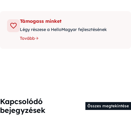
Támogass minket
Légy részese a HelloMagyar fejlesztésének
Tovább
Kapcsolódó
Összes megtekintése
bejegyzések