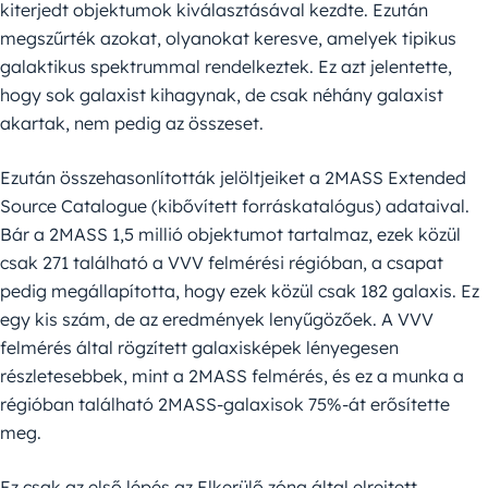
kiterjedt objektumok kiválasztásával kezdte. Ezután
megszűrték azokat, olyanokat keresve, amelyek tipikus
galaktikus spektrummal rendelkeztek. Ez azt jelentette,
hogy sok galaxist kihagynak, de csak néhány galaxist
akartak, nem pedig az összeset.
Ezután összehasonlították jelöltjeiket a 2MASS Extended
Source Catalogue (kibővített forráskatalógus) adataival.
Bár a 2MASS 1,5 millió objektumot tartalmaz, ezek közül
csak 271 található a VVV felmérési régióban, a csapat
pedig megállapította, hogy ezek közül csak 182 galaxis. Ez
egy kis szám, de az eredmények lenyűgözőek. A VVV
felmérés által rögzített galaxisképek lényegesen
részletesebbek, mint a 2MASS felmérés, és ez a munka a
régióban található 2MASS-galaxisok 75%-át erősítette
meg.
Ez csak az első lépés az Elkerülő zóna által elrejtett