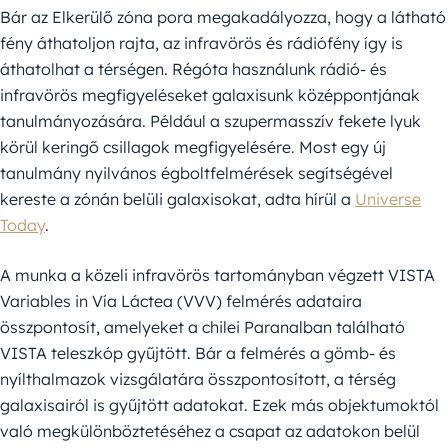
Bár az Elkerülő zóna pora megakadályozza, hogy a látható
fény áthatoljon rajta, az infravörös és rádiófény így is
áthatolhat a térségen. Régóta használunk rádió- és
infravörös megfigyeléseket galaxisunk középpontjának
tanulmányozására. Például a szupermasszív fekete lyuk
körül keringő csillagok megfigyelésére. Most egy új
tanulmány nyilvános égboltfelmérések segítségével
kereste a zónán belüli galaxisokat, adta hírül a
Universe
Today
.
A munka a közeli infravörös tartományban végzett VISTA
Variables in Vía Láctea (VVV) felmérés adataira
összpontosít, amelyeket a chilei Paranalban található
VISTA teleszkóp gyűjtött. Bár a felmérés a gömb- és
nyílthalmazok vizsgálatára összpontosított, a térség
galaxisairól is gyűjtött adatokat. Ezek más objektumoktól
való megkülönböztetéséhez a csapat az adatokon belül