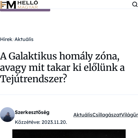
Ugrás a tartalomra
Hírek
Aktuális
A Galaktikus homály zóna,
avagy mit takar ki előlünk a
Tejútrendszer?
Szerkesztőség
Aktuális
Csillagászat
Világűr
Kategóriák:
Közzétéve:
2023.11.20.