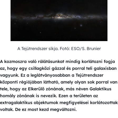
A Tejútrendszer síkja. Fotó: ESO/S. Brunier
A kozmoszra való rálátásunkat mindig korlátozni fogja
az, hogy egy csillagközi gázzal és porral teli galaxisban
vagyunk. Ez a leglátványosabban a Tejútrendszer
központi régiójában látható, amely olyan sok porral van
tele, hogy az Elkerülő zónának, más néven Galaktikus
homály zónának is nevezik. Ezen a területen az
extragalaktikus objektumok megfigyelései korlátozottak
voltak. De ez most kezd megváltozni.