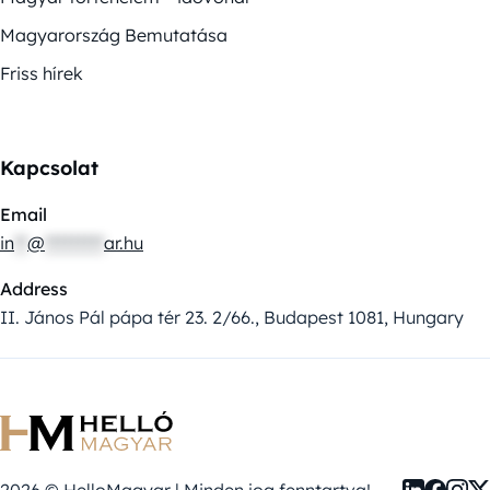
Magyarország Bemutatása
Friss hírek
Kapcsolat
Email
in
**
@
*********
ar.hu
Address
II. János Pál pápa tér 23. 2/66., Budapest 1081, Hungary