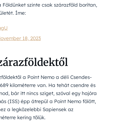
 Földünket szinte csak szárazföld borítan,
ületét. Íme:
mgU
ovember 18, 2023
zárazföldektől
azföldektől a Point Nemo a déli Csendes-
2689 kilométerre van. Ha tehát csendre és
d, bár itt nincs sziget, szóval egy hajóra
ás (ISS) épp átrepül a Point Nemo fölött,
ez a legközelebbi Sapiensek az
éterre kering tőlük.