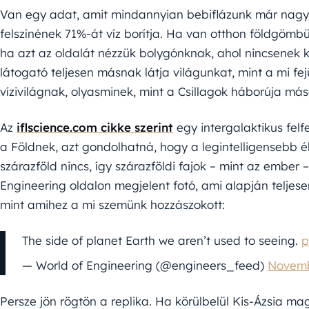
Van egy adat, amit mindannyian bebiflázunk már nagyj
felszínének 71%-át víz borítja. Ha van otthon földgömbü
ha azt az oldalát nézzük bolygónknak, ahol nincsenek k
látogató teljesen másnak látja világunkat, mint a mi f
vízivilágnak, olyasminek, mint a Csillagok háborúja má
Az
iflscience.com cikke szerint
egy intergalaktikus felf
a Földnek, azt gondolhatná, hogy a legintelligensebb él
szárazföld nincs, így szárazföldi fajok – mint az ember 
Engineering oldalon megjelent fotó, ami alapján teljese
mint amihez a mi szemünk hozzászokott:
The side of planet Earth we aren’t used to seeing.
p
— World of Engineering (@engineers_feed)
Novemb
Persze jön rögtön a replika. Ha körülbelül Kis-Ázsia m