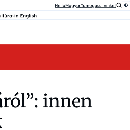
HelloMagyar
Támogass minket
ultúra
in English
áról”: innen
k