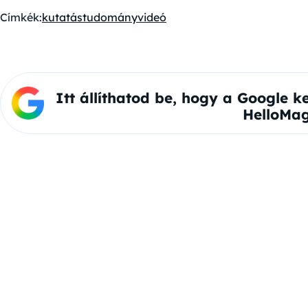
Címkék:
kutatás
tudomány
videó
Itt állíthatod be, hogy a Google k
HelloMag