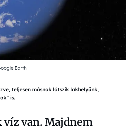
Google Earth
ve, teljesen másnak látszik lakhelyünk,
ak” is.
ak víz van. Majdnem