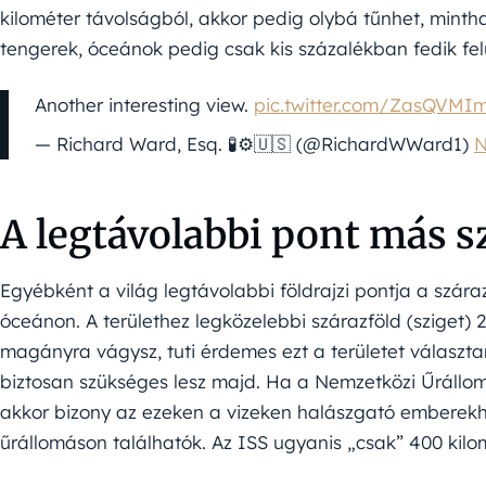
kilométer távolságból, akkor pedig olybá tűnhet, mintha
tengerek, óceánok pedig csak kis százalékban fedik fel
Another interesting view.
pic.twitter.com/ZasQVMI
— Richard Ward, Esq. 🧪⚙️🇺🇸 (@RichardWWard1)
N
A legtávolabbi pont más s
Egyébként a világ legtávolabbi földrajzi pontja a szár
óceánon. A területhez legközelebbi szárazföld (sziget) 
magányra vágysz, tuti érdemes ezt a területet választano
biztosan szükséges lesz majd. Ha a Nemzetközi Űrállom
akkor bizony az ezeken a vizeken halászgató emberekh
űrállomáson találhatók. Az ISS ugyanis „csak” 400 kilom