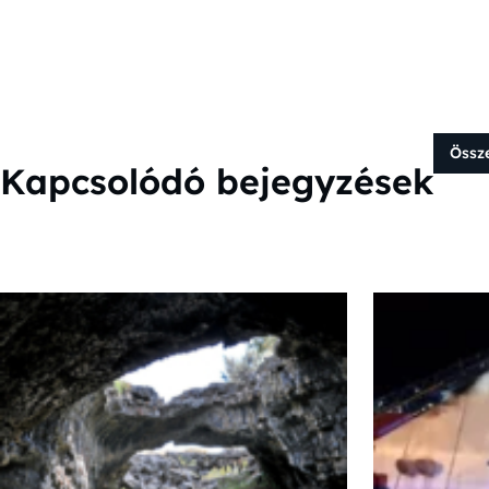
Össz
Kapcsolódó bejegyzések