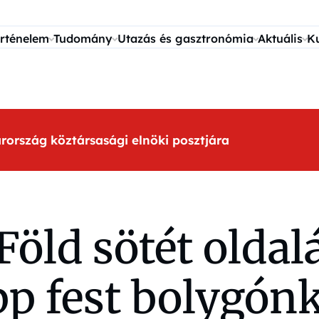
rténelem
Tudomány
Utazás és gasztronómia
Aktuális
K
arország köztársasági elnöki posztjára
Föld sötét oldal
pp fest bolygón