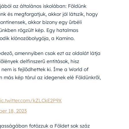
ából az általános iskolában: Földünk
nk és megforgatjuk, akkor jól látszik, hogy
ontinensek, akkor bizony egy űrbéli
ejünkben rögzült kép. Egy hatalmas
sodik klónozóbolygója, a Kamino.
edező, amennyiben csak ezt az oldalát látja
őlények delfinszerű entitások, hisz
– nem is fejlődhettek ki. Íme a World of
n más kép tárul az idegenek elé Földünkről,
ic.twitter.com/kZLCkE2P9X
er 18, 2023
agasságában fotózzuk a Földet sok száz