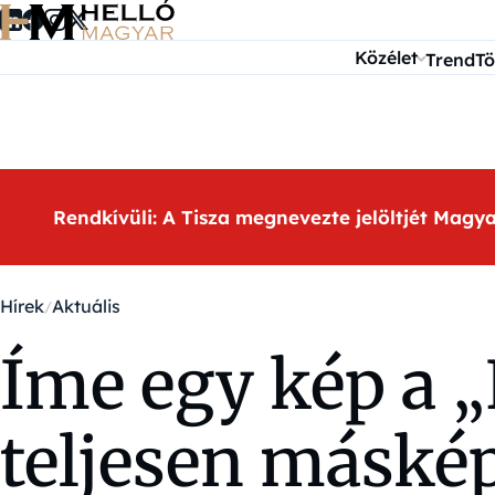
Ugrás a tartalomra
Közélet
Trend
Tö
Rendkívüli: A Tisza megnevezte jelöltjét Magy
Hírek
Aktuális
Íme egy kép a „
teljesen máské