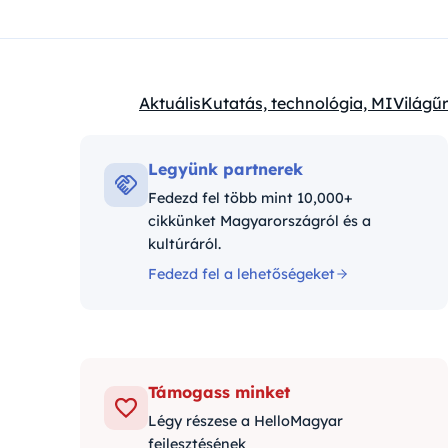
Aktuális
Kutatás, technológia, MI
Világűr
Kategóriák:
Legyünk partnerek
Fedezd fel több mint 10,000+
cikkünket Magyarországról és a
kultúráról.
Fedezd fel a lehetőségeket
Támogass minket
Légy részese a HelloMagyar
fejlesztésének