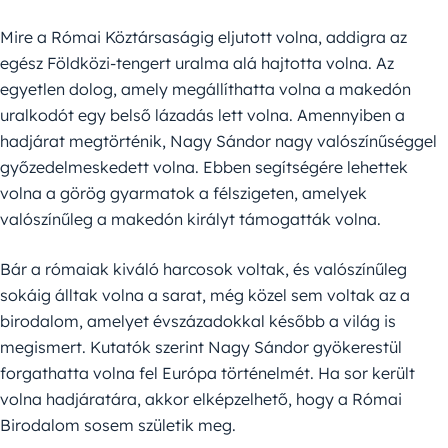
Mire a Római Köztársaságig eljutott volna, addigra az
egész Földközi-tengert uralma alá hajtotta volna. Az
egyetlen dolog, amely megállíthatta volna a makedón
uralkodót egy belső lázadás lett volna. Amennyiben a
hadjárat megtörténik, Nagy Sándor nagy valószínűséggel
győzedelmeskedett volna. Ebben segítségére lehettek
volna a görög gyarmatok a félszigeten, amelyek
valószínűleg a makedón királyt támogatták volna.
Bár a rómaiak kiváló harcosok voltak, és valószínűleg
sokáig álltak volna a sarat, még közel sem voltak az a
birodalom, amelyet évszázadokkal később a világ is
megismert. Kutatók szerint Nagy Sándor gyökerestül
forgathatta volna fel Európa történelmét. Ha sor került
volna hadjáratára, akkor elképzelhető, hogy a Római
Birodalom sosem születik meg.