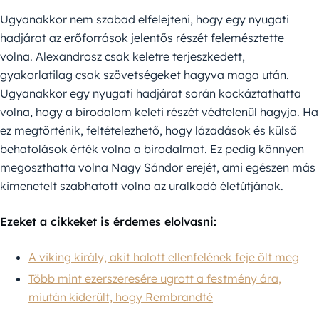
Ugyanakkor nem szabad elfelejteni, hogy egy nyugati
hadjárat az erőforrások jelentős részét felemésztette
volna. Alexandrosz csak keletre terjeszkedett,
gyakorlatilag csak szövetségeket hagyva maga után.
Ugyanakkor egy nyugati hadjárat során kockáztathatta
volna, hogy a birodalom keleti részét védtelenül hagyja. Ha
ez megtörténik, feltételezhető, hogy lázadások és külső
behatolások érték volna a birodalmat. Ez pedig könnyen
megoszthatta volna Nagy Sándor erejét, ami egészen más
kimenetelt szabhatott volna az uralkodó életútjának.
Ezeket a cikkeket is érdemes elolvasni:
A viking király, akit halott ellenfelének feje ölt meg
Több mint ezerszeresére ugrott a festmény ára,
miután kiderült, hogy Rembrandté