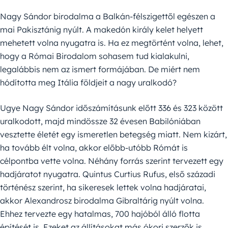
Nagy Sándor birodalma a Balkán-félszigettől egészen a
mai Pakisztánig nyúlt. A makedón király kelet helyett
mehetett volna nyugatra is. Ha ez megtörtént volna, lehet,
hogy a Római Birodalom sohasem tud kialakulni,
legalábbis nem az ismert formájában. De miért nem
hódította meg Itália földjeit a nagy uralkodó?
Ugye Nagy Sándor időszámításunk előtt 336 és 323 között
uralkodott, majd mindössze 32 évesen Babilóniában
vesztette életét egy ismeretlen betegség miatt. Nem kizárt,
ha tovább élt volna, akkor előbb-utóbb Rómát is
célpontba vette volna. Néhány forrás szerint tervezett egy
hadjáratot nyugatra. Quintus Curtius Rufus, első századi
történész szerint, ha sikeresek lettek volna hadjáratai,
akkor Alexandrosz birodalma Gibraltárig nyúlt volna.
Ehhez tervezte egy hatalmas, 700 hajóból álló flotta
építését is. Ezeket az állításokat más ókori szerzők is