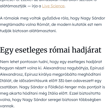
alátámasztják — írja a
Live Science
.
A rómaiak meg voltak győződve róla, hogy Nagy Sándor
megtámadta volna Rómát, de modern kutatók ezt nem
tudják biztosan alátámasztani.
Egy esetleges római hadjárat
Nem lehet pontosan tudni, hogy egy esetleges hadjárat
hogyan nézett volna ki. Alexandrosz nagybátyja, Epiruszi
Alexandrosz, Epirusz királya megpróbálta meghódítani
Itáliát, de időszámításunk előtt 331-ben odaveszett egy
csatában. Nagy Sándor a Földközi-tenger más pontjait is
meg akarta hódítani még Itália előtt. Ezzel biztosította
volna, hogy Nagy Sándor seregei biztosan többségben
vannak.