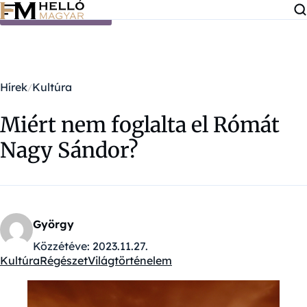
Ugrás a tartalomra
Hírek
Kultúra
Miért nem foglalta el Rómát
Nagy Sándor?
György
Közzétéve:
2023.11.27.
Kultúra
Régészet
Világtörténelem
Kategóriák: