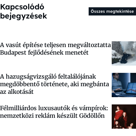
Kapcsolódó
Összes megtekintése
bejegyzések
A vasút építése teljesen megváltoztatta
Budapest fejlődésének menetét
A hazugságvizsgáló feltalálójának
megdöbbentő története, aki megbánta
az alkotását
Félmilliárdos luxusautók és vámpírok:
nemzetközi reklám készült Gödöllőn