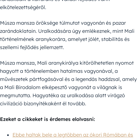
elkötelezettségéről.
Músza mansza öröksége túlmutat vagyonán és pazar
zarándoklatain. Uralkodására úgy emlékeznek, mint Mali
történelmének aranykorára, amelyet jólét, stabilitás és
szellemi fejlődés jellemzett.
Músza mansza, Mali aranykirálya kitörölhetetlen nyomot
hagyott a történelemben hatalmas vagyonával, a
művészetek pártfogásával és a legendás haddzsal, amely
a Mali Birodalom elképesztő vagyonát a világnak is
megmutatta. Hagyatéka az uralkodása alatt virágzó
civilizáció bizonyítékaként él tovább.
Ezeket a cikkeket is érdemes elolvasni:
Ebbe haltak bele a legtöbben az ókori Rómában és