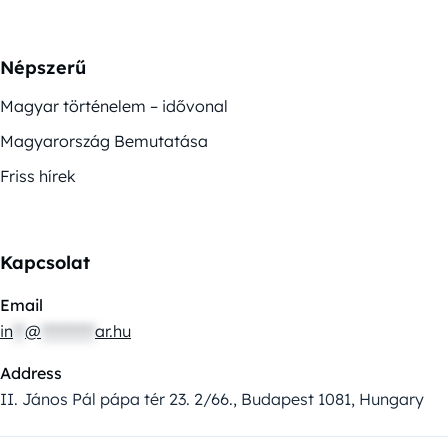
Népszerű
Magyar történelem – idővonal
Magyarország Bemutatása
Friss hírek
Kapcsolat
Email
in
**
@
*********
ar.hu
Address
II. János Pál pápa tér 23. 2/66., Budapest 1081, Hungary