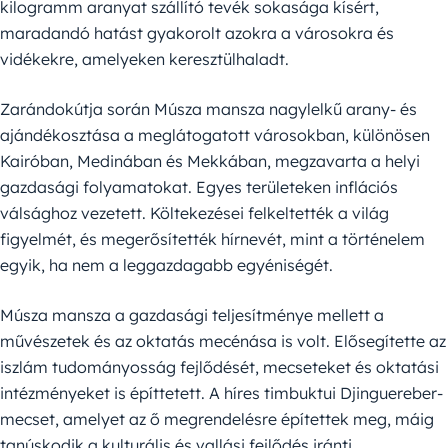
kilogramm aranyat szállító tevék sokasága kísért,
maradandó hatást gyakorolt azokra a városokra és
vidékekre, amelyeken keresztülhaladt.
Zarándokútja során Músza mansza nagylelkű arany- és
ajándékosztása a meglátogatott városokban, különösen
Kairóban, Medinában és Mekkában, megzavarta a helyi
gazdasági folyamatokat. Egyes területeken inflációs
válsághoz vezetett. Költekezései felkeltették a világ
figyelmét, és megerősítették hírnevét, mint a történelem
egyik, ha nem a leggazdagabb egyéniségét.
Músza mansza a gazdasági teljesítménye mellett a
művészetek és az oktatás mecénása is volt. Elősegítette az
iszlám tudományosság fejlődését, mecseteket és oktatási
intézményeket is építtetett. A híres timbuktui Djinguereber-
mecset, amelyet az ő megrendelésre építettek meg, máig
tanúskodik a kulturális és vallási fejlődés iránti