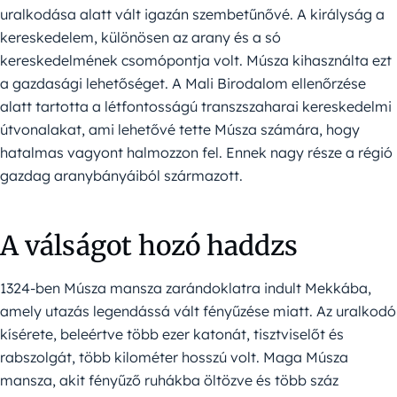
uralkodása alatt vált igazán szembetűnővé. A királyság a
kereskedelem, különösen az arany és a só
kereskedelmének csomópontja volt. Músza kihasználta ezt
a gazdasági lehetőséget. A Mali Birodalom ellenőrzése
alatt tartotta a létfontosságú transzszaharai kereskedelmi
útvonalakat, ami lehetővé tette Músza számára, hogy
hatalmas vagyont halmozzon fel. Ennek nagy része a régió
gazdag aranybányáiból származott.
A válságot hozó haddzs
1324-ben Músza mansza zarándoklatra indult Mekkába,
amely utazás legendássá vált fényűzése miatt. Az uralkodó
kísérete, beleértve több ezer katonát, tisztviselőt és
rabszolgát, több kilométer hosszú volt. Maga Músza
mansza, akit fényűző ruhákba öltözve és több száz