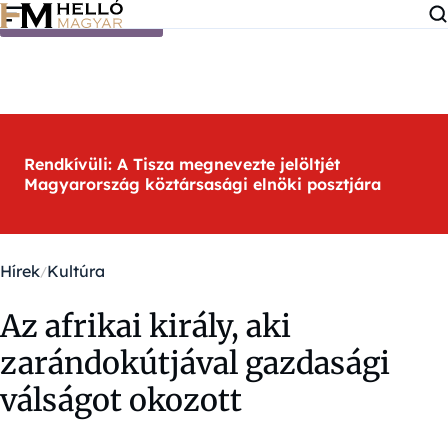
Ugrás a tartalomra
Rendkívüli: A Tisza megnevezte jelöltjét
Magyarország köztársasági elnöki posztjára
Hírek
Kultúra
Az afrikai király, aki
zarándokútjával gazdasági
válságot okozott