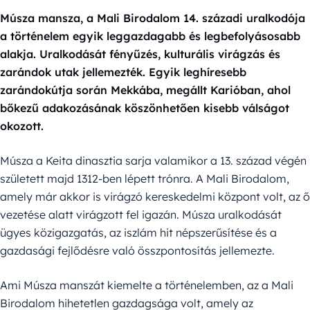
Músza mansza, a Mali Birodalom 14. századi uralkodója
a történelem egyik leggazdagabb és legbefolyásosabb
alakja. Uralkodását fényűzés, kulturális virágzás és
zarándok utak jellemezték. Egyik leghíresebb
zarándokútja során Mekkába, megállt Karióban, ahol
bőkezű adakozásának köszönhetően kisebb válságot
okozott.
Músza a Keita dinasztia sarja valamikor a 13. század végén
született majd 1312-ben lépett trónra. A Mali Birodalom,
amely már akkor is virágzó kereskedelmi központ volt, az ő
vezetése alatt virágzott fel igazán. Músza uralkodását
ügyes közigazgatás, az iszlám hit népszerűsítése és a
gazdasági fejlődésre való összpontosítás jellemezte.
Ami Músza manszát kiemelte a történelemben, az a Mali
Birodalom hihetetlen gazdagsága volt, amely az