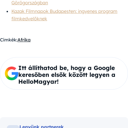
Görögországban
Kazak Filmnapok Budapesten: ingyenes program
filmkedvelőknek
Címkék:
Afrika
Itt állíthatod be, hogy a Google
keresőben elsők között legyen a
HelloMagyar!
Legyünk partnerek