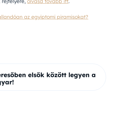
 rejtélyére,
olvasd tovább itt
.
 állandóan az egyiptomi piramisokat?
eresőben elsők között legyen a
yar!