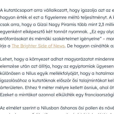
A kutatócsoport arra vállalkozott, hogy igazolja azt az 
hogyan érték el ezt a figyelemre méltó teljesítményt. A
csak arra, hogy a Gízai Nagy Piramis több mint 2,3 mill
egyenként elképesztő két tonnát nyomnak. „Ez egy olya
erőforrásokat és mérnöki szakértelmet igényelne” – mon
írja a
The Brighter Side of News
. De hogyan csinálták a
Lehet, hogy a környezet adhat magyarázatot mindenre.
elemzése után azt állítja, hogy az egyiptomiak ügyesen 
különösen a Nílus egyik mellékfolyóját, hogy a hatalmas
igazolásához a kutatóknak először ősi talajmintákat kel
árterületen. Ehhez 9 méter mélyre kellett ásniuk, ahol ö
Ezeket a mintákat azonnal elküldték egy franciaország
Az elmélet szerint a Nílusban őshonos ősi pollen és növé