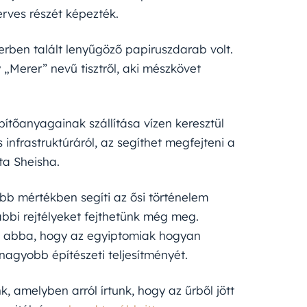
rves részét képezték.
gerben talált lenyűgöző papiruszdarab volt.
„Merer” nevű tisztről, aki mészkövet
pítőanyagainak szállítása vízen keresztül
infrastruktúráról, az segíthet megfejteni a
ta Sheisha.
b mértékben segíti az ősi történelem
bbi rejtélyeket fejthetünk még meg.
n abba, hogy az egyiptomiak hogyan
nagyobb építészeti teljesítményét.
k, amelyben arról írtunk, hogy az űrből jött