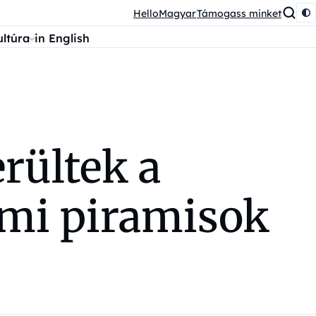
HelloMagyar
Támogass minket
ultúra
in English
rültek a
mi piramisok