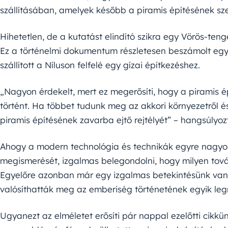
szállításában, amelyek később a piramis építésének sze
Hihetetlen, de a kutatást elindító szikra egy Vörös-ten
Ez a történelmi dokumentum részletesen beszámolt egy 
szállított a Níluson felfelé egy gízai építkezéshez.
„Nagyon érdekelt, mert ez megerősíti, hogy a piramis é
történt. Ha többet tudunk meg az akkori környezetről és 
piramis építésének zavarba ejtő rejtélyét” – hangsúlyoz
Ahogy a modern technológia és technikák egyre nagyob
megismerését, izgalmas belegondolni, hogy milyen tová
Egyelőre azonban már egy izgalmas betekintésünk va
valósíthatták meg az emberiség történetének egyik leg
Ugyanezt az elméletet erősíti pár nappal ezelőtti cikkün