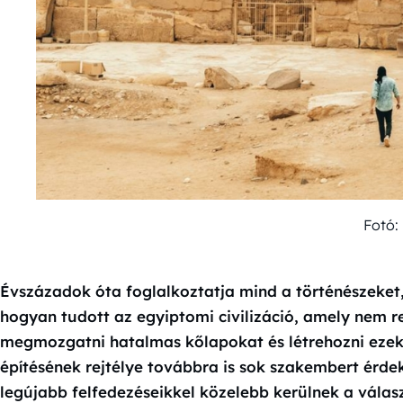
Fotó:
Évszázadok óta foglalkoztatja mind a történészeket
hogyan tudott az egyiptomi civilizáció, amely nem r
megmozgatni hatalmas kőlapokat és létrehozni ezeke
építésének rejtélye továbbra is sok szakembert érdek
legújabb felfedezéseikkel közelebb kerülnek a válas