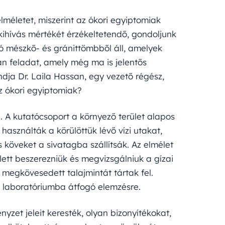
elméletet, miszerint az ókori egyiptomiak
 kihívás mértékét érzékeltetendő, gondoljunk
ió mészkő- és gránittömbből áll, amelyek
n feladat, amely még ma is jelentős
dja Dr. Laila Hassan, egy vezető régész,
z ókori egyiptomiak?
 A kutatócsoport a környező terület alapos
használták a körülöttük lévő vízi utakat,
 köveket a sivatagba szállítsák. Az elmélet
lett beszerezniük és megvizsgálniuk a gízai
t megkövesedett talajmintát tártak fel.
i laboratóriumba átfogó elemzésre.
nyzet jeleit keresték, olyan bizonyítékokat,