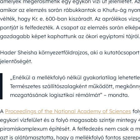
amelyek megerősíthetik egy egykori vízi út jelenlétét. 
amikor az elemzés során rábukkantak a Khufu-ág nyoma
vélték, hogy Kr. e. 600-ban kiszáradt. Az aprólékos vizs
pontját is felfedezték. A csapat az elemzés során elkép
gazdagabb képet kaphattunk az ókori egyiptomi tájról.
Hader Sheisha környezetföldrajzos, aki a kutatócsoport 
jelentőségét.
„Enélkül a mellékfolyó nélkül gyakorlatilag lehetetl
Természetes szállítószalagként működött, megkönn
mozgatásának logisztikai rémálmát” – mondta.
A
Proceedings of the National Academy of Sciences
fol
egykori vízfelület és a folyó magasabb szintje mintegy 
piramiskomplexum építését. A felfedezés nem csak a me
azt is alátámasztotta, hogy a mellékfolyó fontos szere