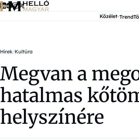
Ugrás a tartalomra
Közélet
Trend
Tö
Hírek
Kultúra
Megvan a megol
hatalmas kőtöm
helyszínére