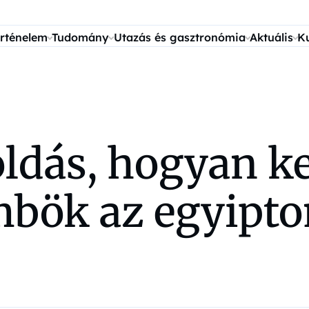
rténelem
Tudomány
Utazás és gasztronómia
Aktuális
K
dás, hogyan ke
bök az egyipto