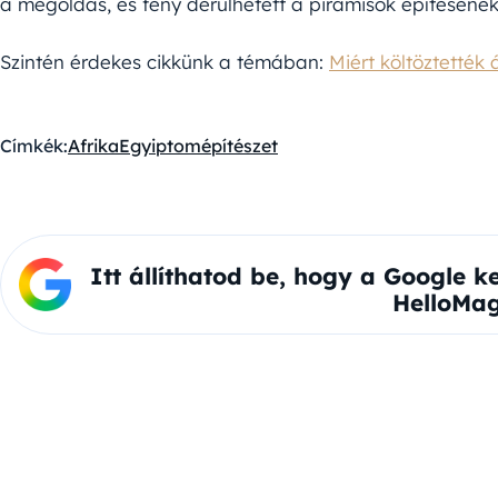
a megoldás, és fény derülhetett a piramisok építésének
Szintén érdekes cikkünk a témában:
Miért költöztették
Címkék:
Afrika
Egyiptom
építészet
Itt állíthatod be, hogy a Google k
HelloMag