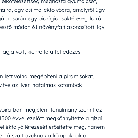
Az elkötelezettség meghozta gyümölcsét,
ira, egy ősi mellékfolyóéra, amelyről úgy
gálat során egy biológiai sokféleség forró
esztő módon 61 növényfajt azonosított, így
tagja volt, kiemelte a felfedezés
en lett volna megépíteni a piramisokat.
yítve az ilyen hatalmas kőtömbök
yóiratban megjelent tanulmány szerint az
4500 évvel ezelőtt megkönnyítette a gízai
llékfolyó létezését erősítette meg, hanem
pet játszott azoknak a kőlapoknak a