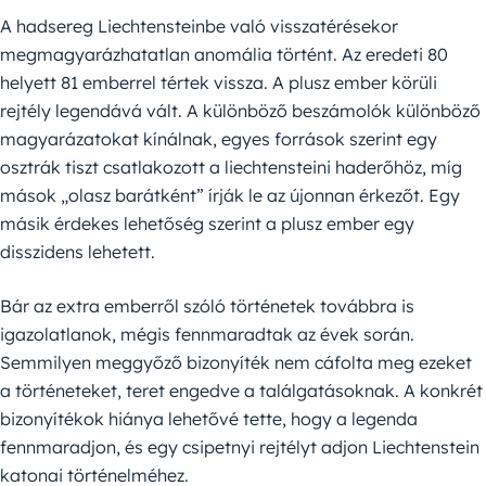
A hadsereg Liechtensteinbe való visszatérésekor
megmagyarázhatatlan anomália történt. Az eredeti 80
helyett 81 emberrel tértek vissza. A plusz ember körüli
rejtély legendává vált. A különböző beszámolók különböző
magyarázatokat kínálnak, egyes források szerint egy
osztrák tiszt csatlakozott a liechtensteini haderőhöz, míg
mások „olasz barátként” írják le az újonnan érkezőt. Egy
másik érdekes lehetőség szerint a plusz ember egy
disszidens lehetett.
Bár az extra emberről szóló történetek továbbra is
igazolatlanok, mégis fennmaradtak az évek során.
Semmilyen meggyőző bizonyíték nem cáfolta meg ezeket
a történeteket, teret engedve a találgatásoknak. A konkrét
bizonyítékok hiánya lehetővé tette, hogy a legenda
fennmaradjon, és egy csipetnyi rejtélyt adjon Liechtenstein
katonai történelméhez.