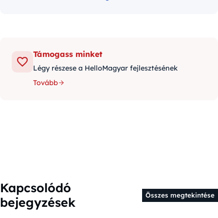
Támogass minket
Légy részese a HelloMagyar fejlesztésének
Tovább
Kapcsolódó
Összes megtekintése
bejegyzések