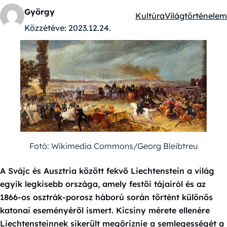
György
Kultúra
Világtörténelem
Kategóriák:
Közzétéve:
2023.12.24.
Fotó: Wikimedia Commons/Georg Bleibtreu
A Svájc és Ausztria között fekvő Liechtenstein a világ
egyik legkisebb országa, amely festői tájairól és az
1866-os osztrák-porosz háború során történt különös
katonai eseményéről ismert. Kicsiny mérete ellenére
Liechtensteinnek sikerült megőriznie a semlegességét a