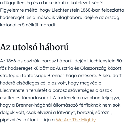
a függetlenség és a béke iránti elkötelezettségét.
Figyelemre méltó, hogy Liechtenstein 1868-ban feloszlatta
hadseregét, és a második világháború idejére az ország
katonai erő nélkül maradt.
Az utolsó háború
Az 1866-os osztrák-porosz háború idején Liechtenstein 80
fős hadsereget küldött az Ausztria és Olaszország közötti
stratégiai fontosságú Brenner-hágó őrzésére. A kiküldött
haderő elsődleges célja az volt, hogy megvédje
Liechtenstein területét a porosz szövetséges olaszok
esetleges támadásaitól. A történelem azonban feljegyzi,
hogy a Brenner-hágónál állomásozó férfiaknak nem sok
dolguk volt, csak élvezni a látványt, borozni, sörözni,
pipázni és lazítani — írja a
We Are The Mighty
.