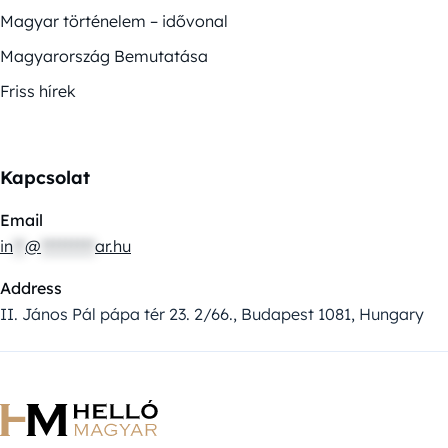
Magyar történelem – idővonal
Magyarország Bemutatása
Friss hírek
Kapcsolat
Email
in
**
@
*********
ar.hu
Address
II. János Pál pápa tér 23. 2/66., Budapest 1081, Hungary