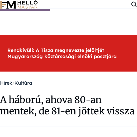
Ugrás a tartalomra
Rendkívüli: A Tisza megnevezte jelöltjét
Magyarország köztársasági elnöki posztjára
Hírek
Kultúra
A háború, ahova 80-an
mentek, de 81-en jöttek vissza