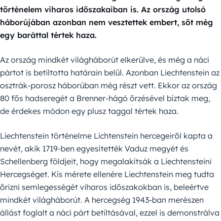
történelem viharos időszakaiban is. Az ország utolsó
háborújában azonban nem vesztettek embert, sőt még
egy baráttal tértek haza.
Az ország mindkét világháborút elkerülve, és még a náci
pártot is betiltotta határain belül. Azonban Liechtenstein az
osztrák-porosz háborúban még részt vett. Ekkor az ország
80 fős hadseregét a Brenner-hágó őrzésével bíztak meg,
de érdekes módon egy plusz taggal tértek haza.
Liechtenstein történelme Lichtenstein hercegeiről kapta a
nevét, akik 1719-ben egyesítették Vaduz megyét és
Schellenberg földjeit, hogy megalakítsák a Liechtensteini
Hercegséget. Kis mérete ellenére Liechtenstein meg tudta
őrizni semlegességét viharos időszakokban is, beleértve
mindkét világháborút. A hercegség 1943-ban merészen
állást foglalt a náci párt betiltásával, ezzel is demonstrálva