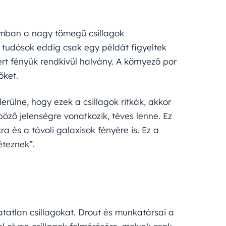
umban a nagy tömegű csillagok
 tudósok eddig csak egy példát figyeltek
rt fényük rendkívül halvány. A környező por
őket.
erülne, hogy ezek a csillagok ritkák, akkor
böző jelenségre vonatkozik, téves lenne. Ez
a és a távoli galaxisok fényére is. Ez a
éteznek”.
tatlan csillagokat. Drout és munkatársai a