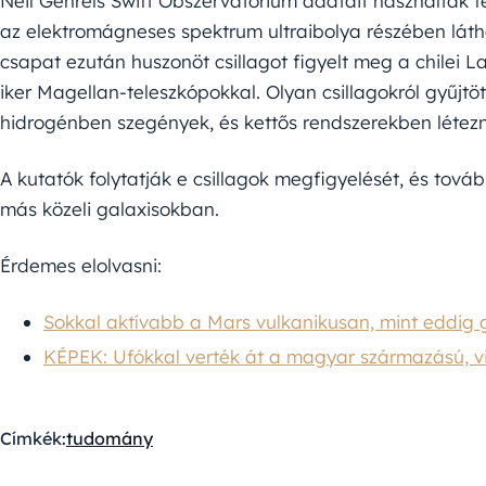
Neil Gehrels Swift Obszervatórium adatait használták fe
az elektromágneses spektrum ultraibolya részében láth
csapat ezután huszonöt csillagot figyelt meg a chilei
iker Magellan-teleszkópokkal. Olyan csillagokról gyűjt
hidrogénben szegények, és kettős rendszerekben létez
A kutatók folytatják e csillagok megfigyelését, és tov
más közeli galaxisokban.
Érdemes elolvasni:
Sokkal aktívabb a Mars vulkanikusan, mint eddig 
KÉPEK: Ufókkal verték át a magyar származású, v
Címkék:
tudomány