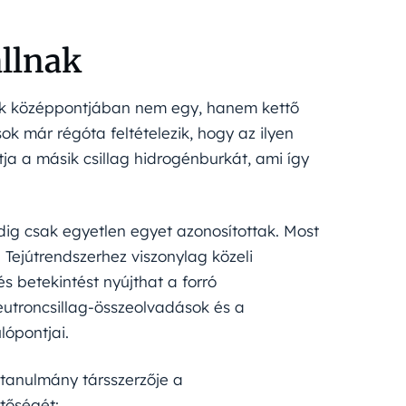
állnak
ek középpontjában nem egy, hanem kettő
ok már régóta feltételezik, hogy az ilyen
tja a másik csillag hidrogénburkát, ami így
eddig csak egyetlen egyet azonosítottak. Most
 Tejútrendszerhez viszonylag közeli
s betekintést nyújthat a forró
eutroncsillag-összeolvadások és a
ópontjai.
 tanulmány társszerzője a
tőségét: