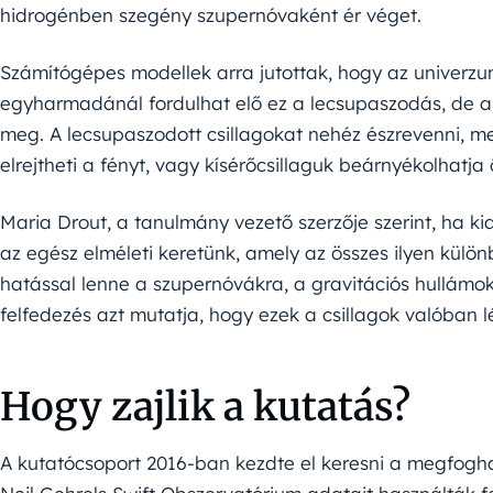
hidrogénben szegény szupernóvaként ér véget.
Számítógépes modellek arra jutottak, hogy az univerz
egyharmadánál fordulhat elő ez a lecsupaszodás, de a
meg. A lecsupaszodott csillagokat nehéz észrevenni, me
elrejtheti a fényt, vagy kísérőcsillaguk beárnyékolhatja 
Maria Drout, a tanulmány vezető szerzője szerint, ha kid
az egész elméleti keretünk, amely az összes ilyen külön
hatással lenne a szupernóvákra, a gravitációs hullámokr
felfedezés azt mutatja, hogy ezek a csillagok valóban l
Hogy zajlik a kutatás?
A kutatócsoport 2016-ban kezdte el keresni a megfogha