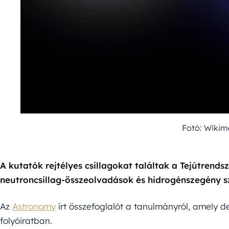
Fotó: Wikim
A kutatók rejtélyes csillagokat találtak a Tejútrends
neutroncsillag-összeolvadások és hidrogénszegény s
Az
Astronomy
írt összefoglalót a tanulmányról, amely 
folyóiratban.