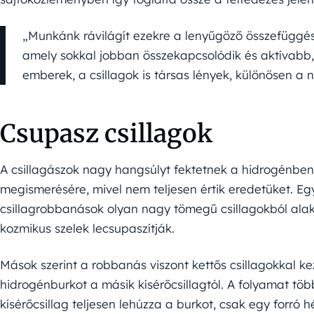
„Munkánk rávilágít ezekre a lenyűgöző összefüggése
amely sokkal jobban összekapcsolódik és aktívabb,
emberek, a csillagok is társas lények, különösen a
Csupasz csillagok
A csillagászok nagy hangsúlyt fektetnek a hidrogénb
megismerésére, mivel nem teljesen értik eredetüket. Eg
csillagrobbanások olyan nagy tömegű csillagokból alak
kozmikus szelek lecsupaszítják.
Mások szerint a robbanás viszont kettős csillagokkal kez
hidrogénburkot a másik kísérőcsillagtól. A folyamat több
kísérőcsillag teljesen lehúzza a burkot, csak egy forró