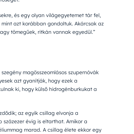
kre, és egy olyan világegyetemet tár fel,
 mint azt korábban gondoltuk. Akárcsak az
 nagy tömegűek, ritkán vannak egyedül.”
en szegény magösszeomlásos szupernóvák
yesek azt gyanítják, hogy ezek a
ulnak ki, hogy külső hidrogénburkukat a
dődik; az egyik csillag elvonja a
 százezer évig is eltarthat. Amikor a
 héliummag marad. A csillag élete ekkor egy