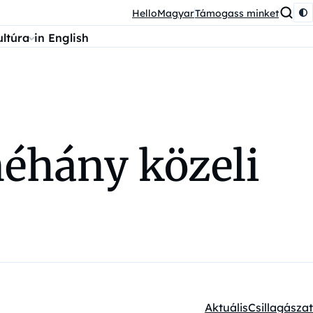
HelloMagyar
Támogass minket
ultúra
in English
 néhány közeli
Aktuális
Csillagászat