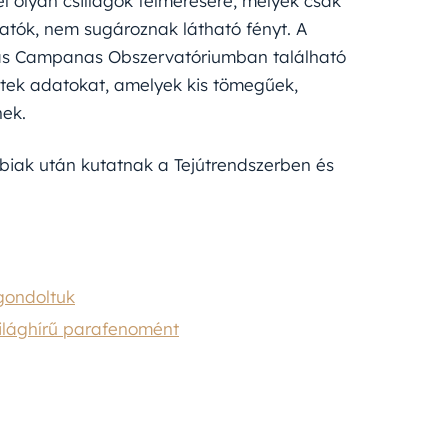
l olyan csillagok felmérésére, melyek csak
atók, nem sugároznak látható fényt. A
 Las Campanas Obszervatóriumban található
öttek adatokat, amelyek kis tömegűek,
nek.
ábbiak után kutatnak a Tejútrendszerben és
gondoltuk
ilághírű parafenomént