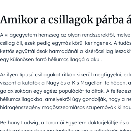
Amikor a csillagok párba 
A világegyetem hemzseg az olyan rendszerektől, mely
csillag áll, ezek pedig egymás körül keringenek. A tudós
kettős együttállások harmadánál a kísérőcsillag leszakí
egy különösen forró héliumcsillaggá alakul.
Az ilyen típusú csillagokat ritkán sikerül megfigyelni, 
viszont a kutatók a Nagy és a Kis Magellán-felhőben, a
galaxisokban egy egész populációt találtak. A felfedezé
héliumcsillagokba, amelyekről úgy gondolják, hogy a n
hidrogénszegény magösszeomlásos szupernóvák kiindul
Bethany Ludwig, a Torontói Egyetem doktorjelöltje és a
sajtóközleményben így foglalta össze a felfedezés jelen