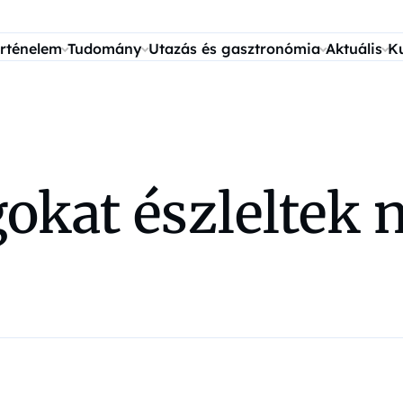
rténelem
Tudomány
Utazás és gasztronómia
Aktuális
K
agokat észleltek