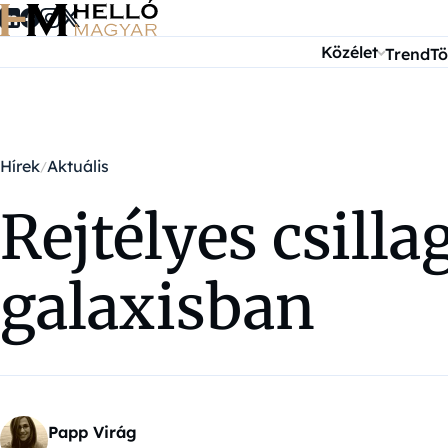
Ugrás a tartalomra
Közélet
Trend
Tö
Hírek
Aktuális
Rejtélyes csill
galaxisban
Papp Virág