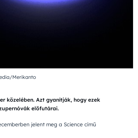
edia/Merikanto
zer közelében. Azt gyanítják, hogy ezek
zupernóvák előfutárai.
decemberben jelent meg a Science című