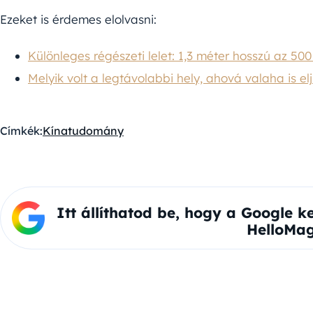
Ezeket is érdemes elolvasni:
Különleges régészeti lelet: 1,3 méter hosszú az 50
Melyik volt a legtávolabbi hely, ahová valaha is el
Címkék:
Kína
tudomány
Itt állíthatod be, hogy a Google k
HelloMag