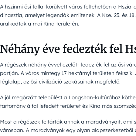
A hszinmi ősi fallal körülvett város feltehetően a Hszia-
dinasztia, amelyet legendák említenek. A Kr.e. 23. és 18
uralkodtak a mai Kína területén.
Néhány éve fedezték fel H
A régészek néhány évvel ezelőtt fedezték fel az ősi vár
partján. A város mintegy 17 hektárnyi területen fekszik.
téglalap, az ősi civilizáció szokásainak megfelelő.
A jól megőrzött települést a Longshan-kultúrához köthet
tartomány által lefedett területet és Kína más szomszéd
Most a régészek feltárták annak a maradványait, ami s
városban. A maradványok egy olyan alapszerkezetből ál