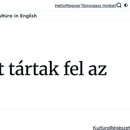
HelloMagyar
Támogass minket
ultúra
in English
tártak fel az
Kultúra
Régészet