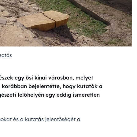
satás
szek egy ősi kínai városban, melyet
g korábban bejelentette, hogy kutatók a
észeti lelőhelyén egy eddig ismeretlen
omokat és a kutatás jelentőségét a