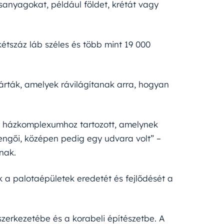
rsanyagokat, például földet, krétát vagy
étszáz láb széles és több mint 19 000
tárták, amelyek rávilágítanak arra, hogyan
gy házkomplexumhoz tartozott, amelynek
engői, középen pedig egy udvara volt” –
nak.
ik a palotaépületek eredetét és fejlődését a
szerkezetébe és a korabeli építészetbe. A