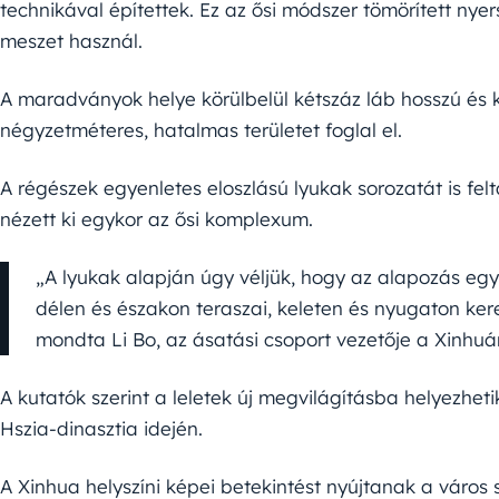
technikával építettek. Ez az ősi módszer tömörített nye
meszet használ.
A maradványok helye körülbelül kétszáz láb hosszú és k
négyzetméteres, hatalmas területet foglal el.
A régészek egyenletes eloszlású lyukak sorozatát is fel
nézett ki egykor az ősi komplexum.
„A lyukak alapján úgy véljük, hogy az alapozás e
délen és északon teraszai, keleten és nyugaton ker
mondta Li Bo, az ásatási csoport vezetője a Xinhuá
A kutatók szerint a leletek új megvilágításba helyezhet
Hszia-dinasztia idején.
A Xinhua helyszíni képei betekintést nyújtanak a város 