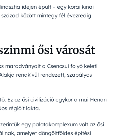
dinasztia idején épült – egy korai kínai
. század között mintegy fél évezredig
szinmi ősi városát
os maradványait a Csencsui folyó keleti
 Alakja rendkívül rendezett, szabályos
ő. Ez az ősi civilizáció egykor a mai Henan
os régióit lakta.
zerintük egy palotakomplexum volt az ősi
lnak, amelyet döngöltföldes építési