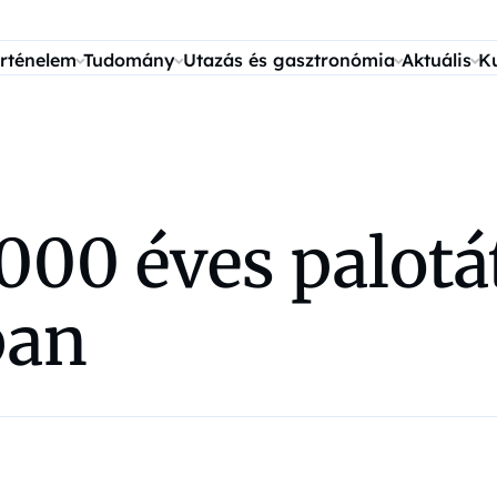
rténelem
Tudomány
Utazás és gasztronómia
Aktuális
K
00 éves palotát 
ban