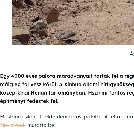
Á
Egy 4000 éves palota maradványait tárták fel a régé
máig ép fal vesz körül. A Xinhua állami hírügynöksé
közép-kínai Henan tartományban, Hszinmi fontos rég
építményt fedeztek fel.
Mostanra sikerült felderíteni az ősi palotát. A feltárt r
Newsweek
mutatta be.