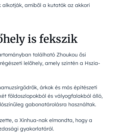
 alkotják, amiből a kutatók az akkori
őhely is fekszik
 tartományban található Zhoukou ősi
égészeti lelőhely, amely szintén a Hszia-
 hamuzsírgödrök, árkok és más építészeti
 földoszlopokból és vályogfalakból álló,
alószínűleg gabonatárolásra használtak.
ezette, a Xinhua-nak elmondta, hogy a
zdasági gyakorlatáról.