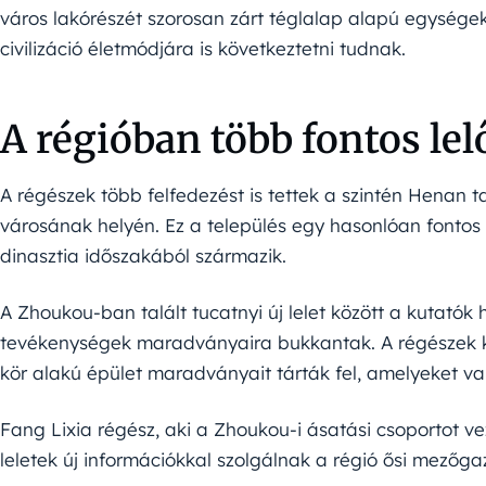
város lakórészét szorosan zárt téglalap alapú egységek
civilizáció életmódjára is következtetni tudnak.
A régióban több fontos lel
A régészek több felfedezést is tettek a szintén Henan
városának helyén. Ez a település egy hasonlóan fontos r
dinasztia időszakából származik.
A Zhoukou-ban talált tucatnyi új lelet között a kutatók
tevékenységek maradványaira bukkantak. A régészek két
kör alakú épület maradványait tárták fel, amelyeket v
Fang Lixia régész, aki a Zhoukou-i ásatási csoportot v
leletek új információkkal szolgálnak a régió ősi mezőga