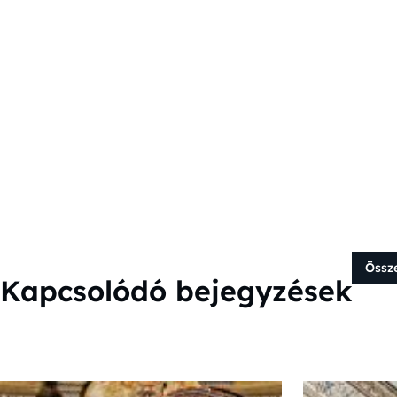
Össz
Kapcsolódó bejegyzések