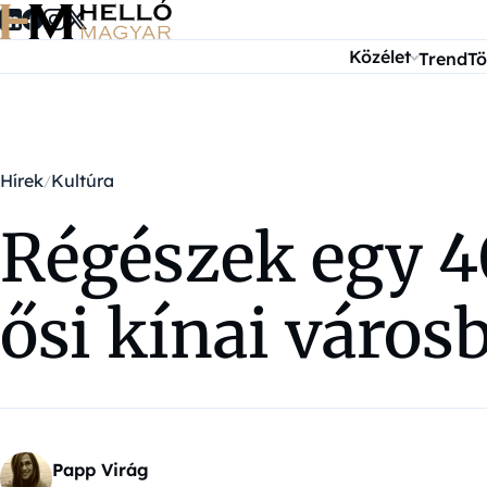
Ugrás a tartalomra
Közélet
Trend
Tö
Hírek
Kultúra
Régészek egy 40
ősi kínai város
Papp Virág