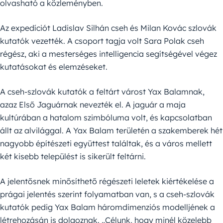
olvasható a közleményben.
Az expedíciót Ladislav Silhán cseh és Milan Kovác szlovák
kutatók vezették. A csoport tagja volt Sara Polak cseh
régész, aki a mesterséges intelligencia segítségével végez
kutatásokat és elemzéseket.
A cseh-szlovák kutatók a feltárt várost Yax Balamnak,
azaz Első Jaguárnak nevezték el. A jaguár a maja
kultúrában a hatalom szimbóluma volt, és kapcsolatban
állt az alvilággal. A Yax Balam területén a szakemberek hét
nagyobb építészeti együttest találtak, és a város mellett
két kisebb települést is sikerült feltárni.
A jelentősnek minősíthető régészeti leletek kiértékelése a
prágai jelentés szerint folyamatban van, s a cseh-szlovák
kutatók pedig Yax Balam háromdimenziós modelljének a
létrehozásán is dolgoznak. „Célunk, hogy minél közelebb