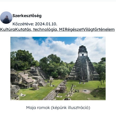
Szerkesztőség
Közzétéve:
2024.01.10.
Kultúra
Kutatás, technológia, MI
Régészet
Világtörténelem
Kategóriák:
Maja romok (képünk illusztráció)