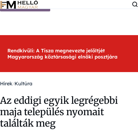
Ugrás a tartalomra
Rendkívüli: A Tisza megnevezte jelöltjét
Magyarország köztársasági elnöki posztjára
Hírek
Kultúra
Az eddigi egyik legrégebbi
maja település nyomait
találták meg