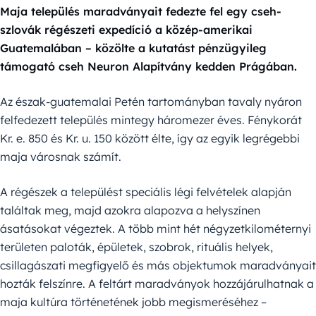
Maja település maradványait fedezte fel egy cseh-
szlovák régészeti expedíció a közép-amerikai
Guatemalában – közölte a kutatást pénzügyileg
támogató cseh Neuron Alapítvány kedden Prágában.
Az észak-guatemalai Petén tartományban tavaly nyáron
felfedezett település mintegy háromezer éves. Fénykorát
Kr. e. 850 és Kr. u. 150 között élte, így az egyik legrégebbi
maja városnak számít.
A régészek a települést speciális légi felvételek alapján
találtak meg, majd azokra alapozva a helyszínen
ásatásokat végeztek. A több mint hét négyzetkilométernyi
területen paloták, épületek, szobrok, rituális helyek,
csillagászati megfigyelő és más objektumok maradványait
hozták felszínre. A feltárt maradványok hozzájárulhatnak a
maja kultúra történetének jobb megismeréséhez –