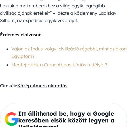
hozzuk a mai emberekhez a világ egyik legrégibb
civilizációjának értékeit” – idézte a közlemény Ladislav
Silhánt, az expedíció egyik vezetőjét.
Érdemes elolvasni:
Vajon az Indus-völgyi civilizáció régebbi, mint az ókori
Egyiptom?
Megfejtették a Cerne Abbas-i óriás rejtélyét?
Címkék:
Közép-Amerika
kutatás
Itt állíthatod be, hogy a Google
keresőben elsők között legyen a