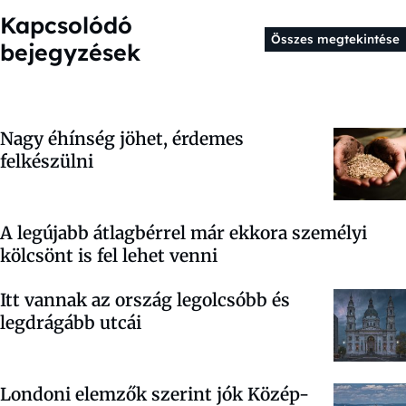
Kapcsolódó
Összes megtekintése
bejegyzések
Nagy éhínség jöhet, érdemes
felkészülni
A legújabb átlagbérrel már ekkora személyi
kölcsönt is fel lehet venni
Itt vannak az ország legolcsóbb és
legdrágább utcái
Londoni elemzők szerint jók Közép-