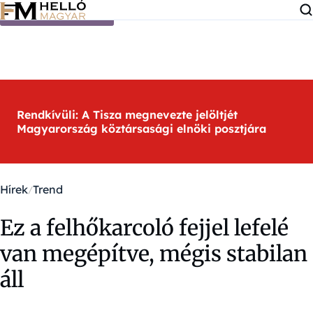
Ugrás a tartalomra
Rendkívüli: A Tisza megnevezte jelöltjét
Magyarország köztársasági elnöki posztjára
Hírek
Trend
Ez a felhőkarcoló fejjel lefelé
van megépítve, mégis stabilan
áll