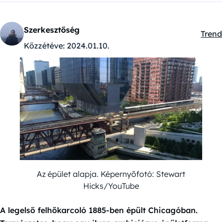
Szerkesztőség
Trend
Kateg
Közzétéve:
2024.01.10.
Az épület alapja. Képernyőfotó: Stewart
Hicks/YouTube
A legelső felhőkarcoló 1885-ben épült Chicagóban.