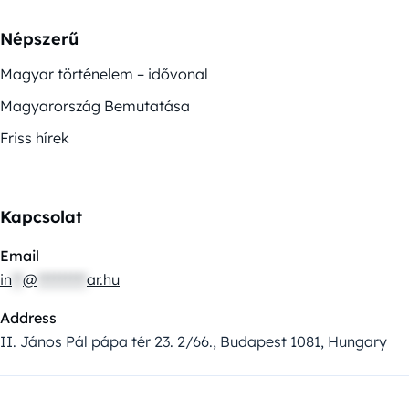
Népszerű
Magyar történelem – idővonal
Magyarország Bemutatása
Friss hírek
Kapcsolat
Email
in
**
@
*********
ar.hu
Address
II. János Pál pápa tér 23. 2/66., Budapest 1081, Hungary