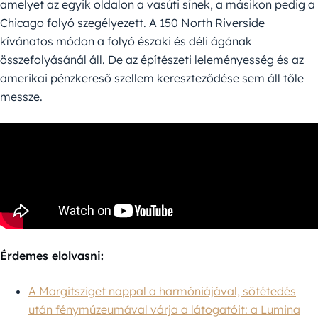
amelyet az egyik oldalon a vasúti sínek, a másikon pedig a
Chicago folyó szegélyezett. A 150 North Riverside
kívánatos módon a folyó északi és déli ágának
összefolyásánál áll. De az építészeti leleményesség és az
amerikai pénzkereső szellem kereszteződése sem áll tőle
messze.
Érdemes elolvasni:
A Margitsziget nappal a harmóniájával, sötétedés
után fénymúzeumával várja a látogatóit: a Lumina