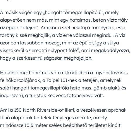
A másik végén egy „hangolt tömegcsillapító ül, amely
alapvetően nem más, mint egy hatalmas, beton víztartály
az épület tetején”. Amikor a szél nekifúj a toronynak, és a
torony kissé meghajlik, a víz erre válaszul megindul. A víz
azonban lassabban mozog, mint az épület, így a súlya
visszakerül az eredeti súlypont fölé”, ami megakadályozza,
hogy a szerkezet túlságosan meghajoljon.
Hasonló mechanizmus van működésben a tajvani főváros
felhőkarcolójának, a Taipei 101-nek a tetején, amelynek
saját hangolt tömegcsillapítója hatalmas, gömb alakú és
inga-szerű, a turisták kedvenc fotóhelyévé vált.
Ami a 150 North Riverside-ot illeti, a veszélyesen aprónak
tűnő alapterület a telek tényleges mérete, amely
mindössze 10,5 méter széles beépíthető területet kínált,