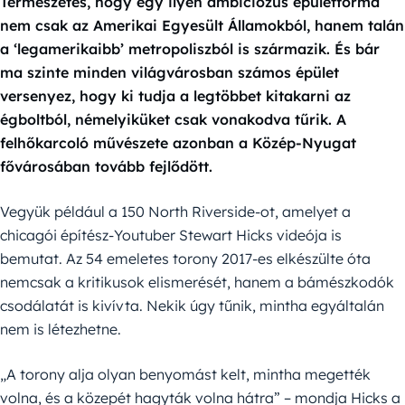
Természetes, hogy egy ilyen ambiciózus épületforma
nem csak az Amerikai Egyesült Államokból, hanem talán
a ‘legamerikaibb’ metropoliszból is származik. És bár
ma szinte minden világvárosban számos épület
versenyez, hogy ki tudja a legtöbbet kitakarni az
égboltból, némelyiküket csak vonakodva tűrik. A
felhőkarcoló művészete azonban a Közép-Nyugat
fővárosában tovább fejlődött.
Vegyük például a 150 North Riverside-ot, amelyet a
chicagói építész-Youtuber Stewart Hicks videója is
bemutat. Az 54 emeletes torony 2017-es elkészülte óta
nemcsak a kritikusok elismerését, hanem a bámészkodók
csodálatát is kivívta. Nekik úgy tűnik, mintha egyáltalán
nem is létezhetne.
„A torony alja olyan benyomást kelt, mintha megették
volna, és a közepét hagyták volna hátra” – mondja Hicks a