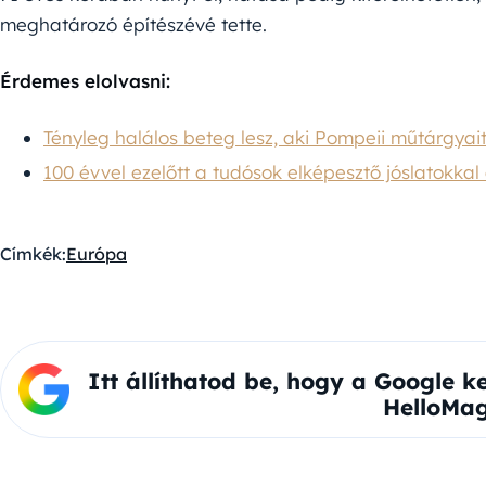
meghatározó építészévé tette.
Érdemes elolvasni:
Tényleg halálos beteg lesz, aki Pompeii műtárgyait 
100 évvel ezelőtt a tudósok elképesztő jóslatokkal 
Címkék:
Európa
Itt állíthatod be, hogy a Google k
HelloMag