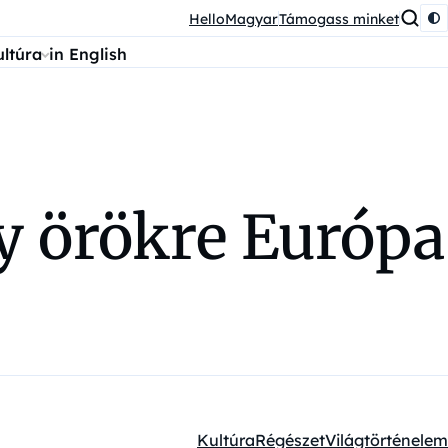
HelloMagyar
Támogass minket
ultúra
in English
y örökre Európa
Kultúra
Régészet
Világtörténelem