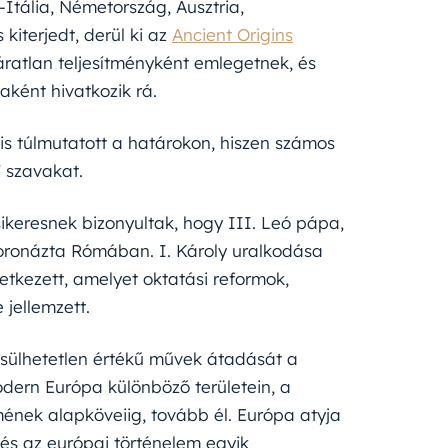
Itália, Németország, Ausztria,
kiterjedt, derül ki az
Ancient Origins
ratlan teljesítményként emlegetnek, és
ként hivatkozik rá.
is túlmutatott a határokon, hiszen számos
” szavakat.
sikeresnek bizonyultak, hogy III. Leó pápa,
 koronázta Rómában. I. Károly uralkodása
vetkezett, amelyet oktatási reformok,
jellemzett.
becsülhetetlen értékű művek átadását a
ern Európa különböző területein, a
mének alapköveiig, tovább él. Európa atyja
 és az európai történelem egyik