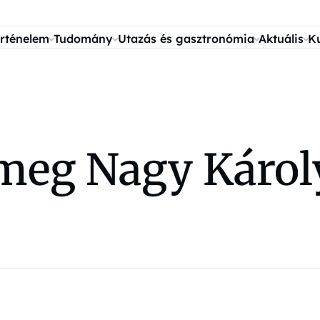
rténelem
Tudomány
Utazás és gasztronómia
Aktuális
K
 meg Nagy Károl