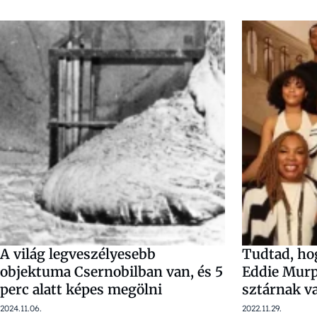
A világ legveszélyesebb
Tudtad, ho
objektuma Csernobilban van, és 5
Eddie Murp
perc alatt képes megölni
sztárnak v
2024.11.06.
2022.11.29.