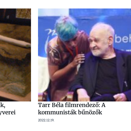
k,
Tarr Béla filmrendező: A
yverei
kommunisták bűnözők
2022.12.19.