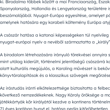
ki. Birodalma többek között a mai Franciaország, Észak-
Spanyolország, Hollandia és Lengyelország területére is 
beszámolójából. Nyugat-Európa egyesítése, amelyet pá
amelynek hatására egy korabeli költemény Európa atyja
A császár hatása a katonai képességeken túl nyelvileg 
nyugat-európai nyelv a nevéből származtatta a „király
A birodalom létrehozására irányuló törekvései annyira 
mint utólag kiderült, történelmi jelentőségű császárrá
alatt kulturális megújulás, a Karoling művészet is bekö
könyvtáralapítások és a klasszikus szövegek megőrzése 
Az írástudás iránti elkötelezettsége biztosította a fel
következő nemzedékeknek. Nagy Károly öröksége a mod
játékkártyák kőr királyától kezdve a kontinens történel
71 éves korában hunyt el, hatása pedig kitörölhetetlen,