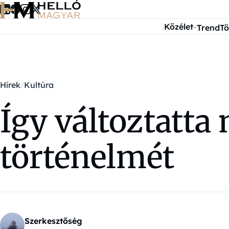
Ugrás a tartalomra
Közélet
Trend
Tö
Hírek
Kultúra
Így változtatta
történelmét
Szerkesztőség