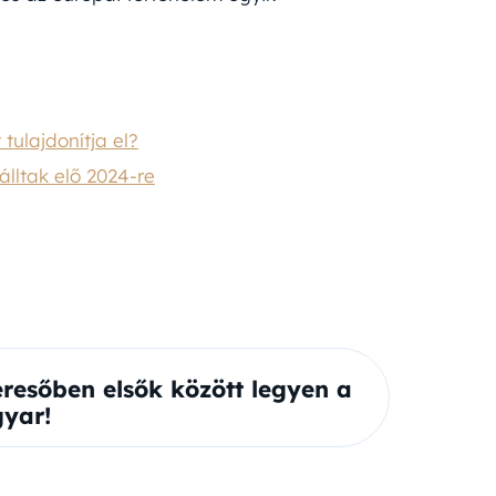
tulajdonítja el?
álltak elő 2024-re
eresőben elsők között legyen a
yar!