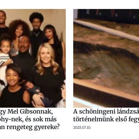
gy Mel Gibsonnak,
A schöningeni lándzsá
hy-nek, és sok más
történelmünk első feg
an rengeteg gyereke?
2023.07.10.