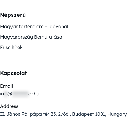
Népszerű
Magyar történelem – idővonal
Magyarország Bemutatása
Friss hírek
Kapcsolat
Email
in
**
@
*********
ar.hu
Address
II. János Pál pápa tér 23. 2/66., Budapest 1081, Hungary