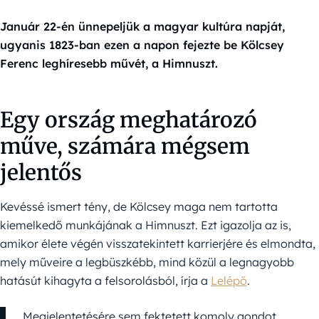
Január 22-én ünnepeljük a magyar kultúra napját,
ugyanis 1823-ban ezen a napon fejezte be Kölcsey
Ferenc leghíresebb művét, a Himnuszt.
Egy ország meghatározó
műve, számára mégsem
jelentős
Kevéssé ismert tény, de Kölcsey maga nem tartotta
kiemelkedő munkájának a Himnuszt. Ezt igazolja az is,
amikor élete végén visszatekintett karrierjére és elmondta,
mely műveire a legbüszkébb, mind közül a legnagyobb
hatásút kihagyta a felsorolásból, írja a
Lelépő
.
Megjelentetésére sem fektetett komoly gondot,