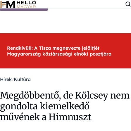
Ugrás a tartalomra
Rendkívüli: A Tisza megnevezte jelöltjét
Magyarország köztársasági elnöki posztjára
Hírek
Kultúra
Megdöbbentő, de Kölcsey nem
gondolta kiemelkedő
művének a Himnuszt