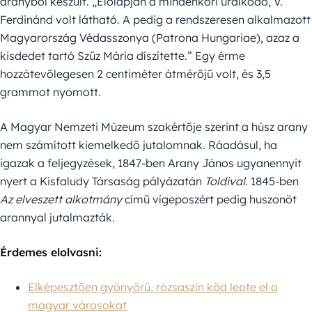
aranyból készült. „Előlapján a mindenkori uralkodó, V.
Ferdinánd volt látható. A pedig a rendszeresen alkalmazott
Magyarország Védasszonya (Patrona Hungariae), azaz a
kisdedet tartó Szűz Mária díszítette.” Egy érme
hozzátevőlegesen 2 centiméter átmérőjű volt, és 3,5
grammot nyomott.
A Magyar Nemzeti Múzeum szakértője szerint a húsz arany
nem számított kiemelkedő jutalomnak. Ráadásul, ha
igazak a feljegyzések, 1847-ben Arany János ugyanennyit
nyert a Kisfaludy Társaság pályázatán
Toldival
. 1845-ben
Az elveszett alkotmány
című vígeposzért pedig huszonöt
arannyal jutalmazták.
Érdemes elolvasni:
Elképesztően gyönyörű, rózsaszín köd lepte el a
magyar városokat