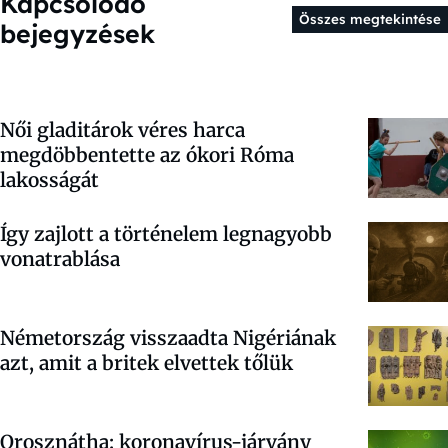
Kapcsolódó
Összes megtekintése
bejegyzések
Női gladitárok véres harca
megdöbbentette az ókori Róma
lakosságát
Így zajlott a történelem legnagyobb
vonatrablása
Németország visszaadta Nigériának
azt, amit a britek elvettek tőlük
Orosznátha: koronavírus-járvány