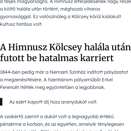
a teljes magyarságra. A Himnusz elterjedésének nagy része
a költő halála után történt, méghozzá viharos
gyorsasággal. Ez valószínűleg a Kölcsey körül kialakult
kultusz hatása volt.
A Himnusz Kölcsey halála után
futott be hatalmas karriert
1844-ben pedig már a Nemzeti Színház indított pályázatot
a megzenésítésére. A tizenhárom pályaműből Erkel
Ferencét ítélték meg egyöntetűen a legjobbnak.
Az ezért kapott díj húsz aranydukát volt.
A szakértő szerint a dukát volt a legnagyobb értékű
pénzérme a korban, és az egyetlen, amelyik ténylegesen