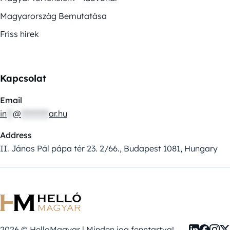
Magyarország Bemutatása
Friss hírek
Kapcsolat
Email
in
**
@
*********
ar.hu
Address
II. János Pál pápa tér 23. 2/66., Budapest 1081, Hungary
2026 © HelloMagyar | Minden jog fenntartva!