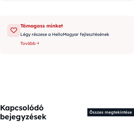
Támogass minket
Légy részese a HelloMagyar fejlesztésének
Tovább
Kapcsolódó
Összes megtekintése
bejegyzések