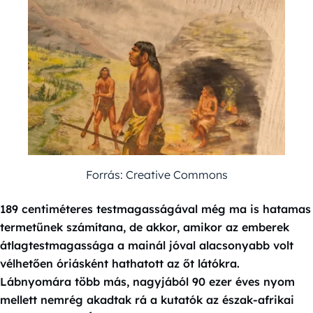
Forrás: Creative Commons
189 centiméteres testmagasságával még ma is hatamas
termetűnek számítana, de akkor, amikor az emberek
átlagtestmagassága a mainál jóval alacsonyabb volt
vélhetően óriásként hathatott az őt látókra.
Lábnyomára több más, nagyjából 90 ezer éves nyom
mellett nemrég akadtak rá a kutatók az észak-afrikai