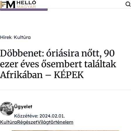
Ugrás a tartalomra
Hírek
Kultúra
Döbbenet: óriásira nőtt, 90
ezer éves ősembert találtak
Afrikában – KÉPEK
Ügyelet
Közzétéve:
2024.02.01.
Kultúra
Régészet
Világtörténelem
Kategóriák: