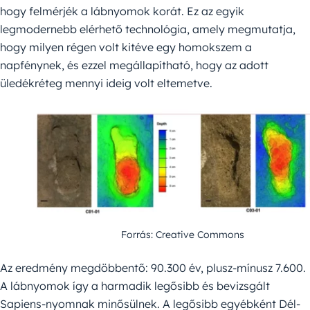
hogy felmérjék a lábnyomok korát. Ez az egyik
legmodernebb elérhető technológia, amely megmutatja,
hogy milyen régen volt kitéve egy homokszem a
napfénynek, és ezzel megállapítható, hogy az adott
üledékréteg mennyi ideig volt eltemetve.
Forrás: Creative Commons
Az eredmény megdöbbentő: 90.300 év, plusz-mínusz 7.600.
A lábnyomok így a harmadik legősibb és bevizsgált
Sapiens-nyomnak minősülnek. A legősibb egyébként Dél-