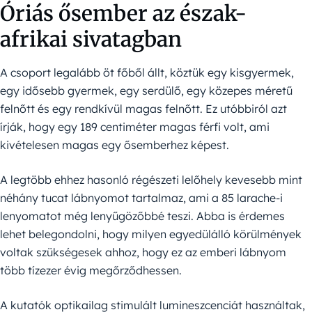
Óriás ősember az észak-
afrikai sivatagban
A csoport legalább öt főből állt, köztük egy kisgyermek,
egy idősebb gyermek, egy serdülő, egy közepes méretű
felnőtt és egy rendkívül magas felnőtt. Ez utóbbiról azt
írják, hogy egy 189 centiméter magas férfi volt, ami
kivételesen magas egy ősemberhez képest.
A legtöbb ehhez hasonló régészeti lelőhely kevesebb mint
néhány tucat lábnyomot tartalmaz, ami a 85 larache-i
lenyomatot még lenyűgözőbbé teszi. Abba is érdemes
lehet belegondolni, hogy milyen egyedülálló körülmények
voltak szükségesek ahhoz, hogy ez az emberi lábnyom
több tízezer évig megőrződhessen.
A kutatók optikailag stimulált lumineszcenciát használtak,