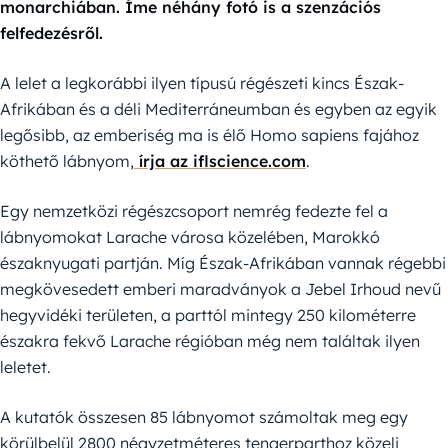
monarchiában. Íme néhány fotó is a szenzációs
felfedezésről.
A lelet a legkorábbi ilyen típusú régészeti kincs Észak-
Afrikában és a déli Mediterráneumban és egyben az egyik
legősibb, az emberiség ma is élő Homo sapiens fajához
köthető lábnyom,
írja az iflscience.com
.
Egy nemzetközi régészcsoport nemrég fedezte fel a
lábnyomokat Larache városa közelében, Marokkó
északnyugati partján. Míg Észak-Afrikában vannak régebbi
megkövesedett emberi maradványok a Jebel Irhoud nevű
hegyvidéki területen, a parttól mintegy 250 kilométerre
északra fekvő Larache régióban még nem találtak ilyen
leletet.
A kutatók összesen 85 lábnyomot számoltak meg egy
körülbelül 2800 négyzetméteres tengerparthoz közeli