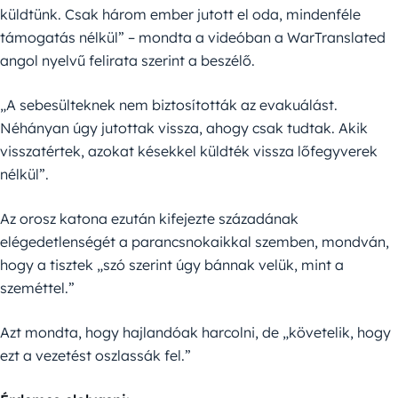
küldtünk. Csak három ember jutott el oda, mindenféle
támogatás nélkül” – mondta a videóban a WarTranslated
angol nyelvű felirata szerint a beszélő.
„A sebesülteknek nem biztosították az evakuálást.
Néhányan úgy jutottak vissza, ahogy csak tudtak. Akik
visszatértek, azokat késekkel küldték vissza lőfegyverek
nélkül”.
Az orosz katona ezután kifejezte századának
elégedetlenségét a parancsnokaikkal szemben, mondván,
hogy a tisztek „szó szerint úgy bánnak velük, mint a
szeméttel.”
Azt mondta, hogy hajlandóak harcolni, de „követelik, hogy
ezt a vezetést oszlassák fel.”