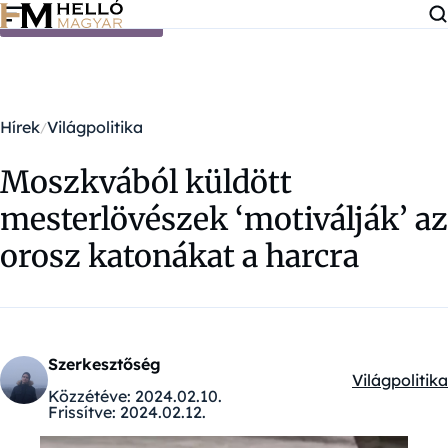
Ugrás a tartalomra
Hírek
Világpolitika
Moszkvából küldött
mesterlövészek ‘motiválják’ az
orosz katonákat a harcra
Szerkesztőség
Világpolitika
Kategóriák:
Közzétéve:
2024.02.10.
Frissítve:
2024.02.12.