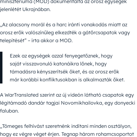
minisztériuma (MOD) dokumentálta az orosz egységek
jelenlétét Ukrajnában.
„Az alacsony morál és a harc iránti vonakodás miatt az
orosz erők valószínűleg elkezdték a gátőrcsapatok vagy
telepítését” – írta akkor a MOD.
Ezek az egységek azzal fenyegetőznek, hogy
saját visszavonuló katonáikra lőnek, hogy
támadásra kényszerítsék őket, és az orosz erők
már korábbi konfliktusokban is alkalmazták őket.
A WarTranslated szerint az új videón látható csapatok egy
légitámadó dandár tagjai Novomikhailovka, egy donyecki
faluban.
„Tömeges felhívást szeretnénk indítani minden osztályon,
hogy ez végre véget érjen. Tegnap három rohamcsoportot