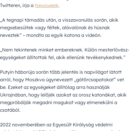
Twitteren, írja a
Newsweek
.
„A tegnapi támadás után, a visszavonulás során, akik
megsebesültek vagy féltek, alávalónak és húsnak
neveztek” – mondta az egyik katona a videón.
„Nem tekintenek minket embereknek. Külön mesterlövész-
egységeket állítottak fel, akik ellenünk tevékenykednek.”
Putyin háborúja során több jelentés is napvilágot látott
arról, hogy Moszkva úgynevezett „gátőrcsapatokat” vet
be. Ezeket az egységeket állítólag arra használják
Ukrajnában, hogy lelőjék azokat az orosz katonákat, akik
megpróbálják megadni magukat vagy elmenekülni a
csatából.
2022 novemberében az Egyesült Királyság védelmi