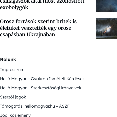
csillagászok által most azonosított
exobolygók
Orosz források szerint britek is
életüket vesztették egy orosz
csapásban Ukrajnában
Rólunk
Impresszum
Helló Magyar – Gyakran Ismételt Kérdések
Helló Magyar – Szerkesztőségi irányelvek
Szerzői jogok
Támogatás: hellomagyar.hu – ÁSZF
Jogi közlemény