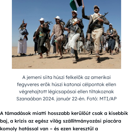
A jemeni síita húszi felkelők az amerikai
fegyveres erők húszi katonai célpontok ellen
végrehajtott légicsapásai ellen tiltakoznak
Szanaában 2024. január 22-én. Fotó: MTI/AP
A támadások miatti hosszabb kerülőút csak a kisebbik
baj, a krízis az egész világ szállítmányozási piacára
komoly hatással van – és ezen keresztül a