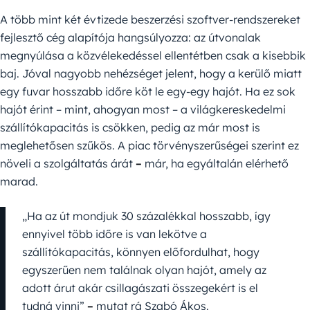
A több mint két évtizede beszerzési szoftver-rendszereket
fejlesztő cég alapítója hangsúlyozza: az útvonalak
megnyúlása a közvélekedéssel ellentétben csak a kisebbik
baj. Jóval nagyobb nehézséget jelent, hogy a kerülő miatt
egy fuvar hosszabb időre köt le egy-egy hajót. Ha ez sok
hajót érint – mint, ahogyan most – a világkereskedelmi
szállítókapacitás is csökken, pedig az már most is
meglehetősen szűkös. A piac törvényszerűségei szerint ez
növeli a szolgáltatás árát
–
már, ha egyáltalán elérhető
marad.
„Ha az út mondjuk 30 százalékkal hosszabb, így
ennyivel több időre is van lekötve a
szállítókapacitás, könnyen előfordulhat, hogy
egyszerűen nem találnak olyan hajót, amely az
adott árut akár csillagászati összegekért is el
tudná vinni”
–
mutat rá Szabó Ákos.