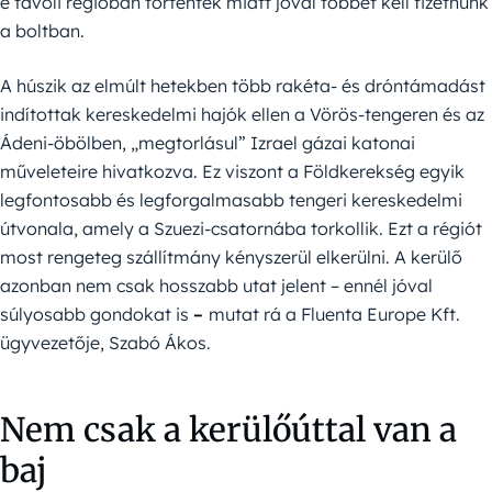
e távoli régióban történtek miatt jóval többet kell fizetnünk
a boltban.
A húszik az elmúlt hetekben több rakéta- és dróntámadást
indítottak kereskedelmi hajók ellen a Vörös-tengeren és az
Ádeni-öbölben, „megtorlásul” Izrael gázai katonai
műveleteire hivatkozva. Ez viszont a Földkerekség egyik
legfontosabb és legforgalmasabb tengeri kereskedelmi
útvonala, amely a Szuezi-csatornába torkollik. Ezt a régiót
most rengeteg szállítmány kényszerül elkerülni. A kerülő
azonban nem csak hosszabb utat jelent – ennél jóval
súlyosabb gondokat is
–
mutat rá a Fluenta Europe Kft.
ügyvezetője, Szabó Ákos.
Nem csak a kerülőúttal van a
baj