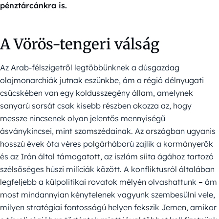
pénztárcánkra is.
A Vörös-tengeri válság
Az Arab-félszigetről legtöbbünknek a dúsgazdag
olajmonarchiák jutnak eszünkbe, ám a régió délnyugati
csücskében van egy koldusszegény állam, amelynek
sanyarú sorsát csak kisebb részben okozza az, hogy
messze nincsenek olyan jelentős mennyiségű
ásványkincsei, mint szomszédainak. Az országban ugyanis
hosszú évek óta véres polgárháború zajlik a kormányerők
és az Irán által támogatott, az iszlám síita ágához tartozó
szélsőséges húszi milíciák között. A konfliktusról általában
legfeljebb a külpolitikai rovatok mélyén olvashattunk
–
ám
most mindannyian kénytelenek vagyunk szembesülni vele,
milyen stratégiai fontosságú helyen fekszik Jemen, amikor