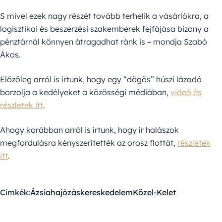
S mivel ezek nagy részét tovább terhelik a vásárlókra, a
logisztikai és beszerzési szakemberek fejfájása bizony a
pénztárnál könnyen átragadhat ránk is – mondja Szabó
Ákos.
Előzőleg arról is írtunk, hogy egy “dögös” húszi lázadó
borzolja a kedélyeket a közösségi médiában,
videó és
részletek itt
.
Ahogy korábban arról is írtunk, hogy ír halászok
megfordulásra kényszerítették az orosz flottát,
részletek
itt
.
Címkék:
Ázsia
hajózás
kereskedelem
Közel-Kelet