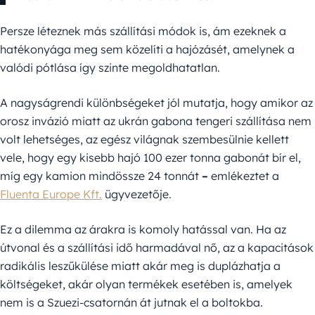
Persze léteznek más szállítási módok is, ám ezeknek a
hatékonyága meg sem közelíti a hajózásét, amelynek a
valódi pótlása így szinte megoldhatatlan.
A nagyságrendi különbségeket jól mutatja, hogy amikor az
orosz invázió miatt az ukrán gabona tengeri szállítása nem
volt lehetséges, az egész világnak szembesülnie kellett
vele, hogy egy kisebb hajó 100 ezer tonna gabonát bír el,
míg egy kamion mindössze 24 tonnát
–
emlékeztet a
Fluenta Europe Kft.
ügyvezetője.
Ez a dilemma az árakra is komoly hatással van. Ha az
útvonal és a szállítási idő harmadával nő, az a kapacitások
radikális leszűkülése miatt akár meg is duplázhatja a
költségeket, akár olyan termékek esetében is, amelyek
nem is a Szuezi-csatornán át jutnak el a boltokba.