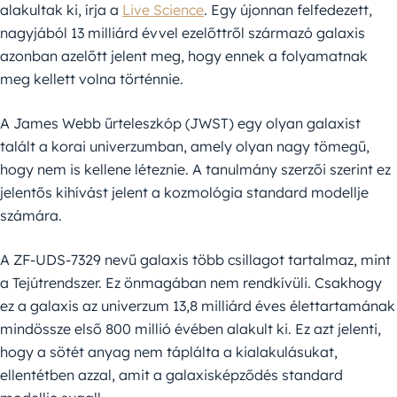
alakultak ki, írja a
Live Science
. Egy újonnan felfedezett,
nagyjából 13 milliárd évvel ezelőttről származó galaxis
azonban azelőtt jelent meg, hogy ennek a folyamatnak
meg kellett volna történnie.
A James Webb űrteleszkóp (JWST) egy olyan galaxist
talált a korai univerzumban, amely olyan nagy tömegű,
hogy nem is kellene léteznie. A tanulmány szerzői szerint ez
jelentős kihívást jelent a kozmológia standard modellje
számára.
A ZF-UDS-7329 nevű galaxis több csillagot tartalmaz, mint
a Tejútrendszer. Ez önmagában nem rendkívüli. Csakhogy
ez a galaxis az univerzum 13,8 milliárd éves élettartamának
mindössze első 800 millió évében alakult ki. Ez azt jelenti,
hogy a sötét anyag nem táplálta a kialakulásukat,
ellentétben azzal, amit a galaxisképződés standard