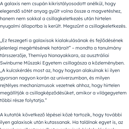
A galaxis nem csupán kikristályosodott anélkül, hogy
elegendő sötét anyag gyűlt volna össze a magvetéshez,
hanem nem sokkal a csillagkeletkezés után hirtelen
nyugalmi állapotba is került. Megszűnt a csillagkeletkezés.
„Ez feszegeti a galaxisok kialakulásának és fejlődésének
jelenlegi megértésének határait” – mondta a tanulmány
társszerzője, Themiya Nanayakkara, az ausztráliai
Swinburne Műszaki Egyetem csillagásza a közleményben.
„A kulcskérdés most az, hogy hogyan alakulnak ki ilyen
gyorsan nagyon korán az univerzumban, és milyen
rejtélyes mechanizmusok vezetnek ahhoz, hogy hirtelen
megállítják a csillagképződésüket, amikor a világegyetem
többi része folytatja.”
A kutatók következő lépései közé tartozik, hogy további
ilyen galaxisok után kutassanak. Ha találnak egyet is, az