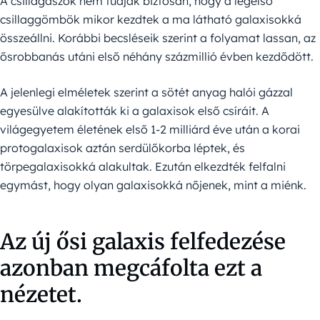
A csillagászok nem tudják biztosan, hogy a legelső
csillaggömbök mikor kezdtek a ma látható galaxisokká
összeállni. Korábbi becsléseik szerint a folyamat lassan, az
ősrobbanás utáni első néhány százmillió évben kezdődött.
A jelenlegi elméletek szerint a sötét anyag halói gázzal
egyesülve alakították ki a galaxisok első csíráit. A
világegyetem életének első 1-2 milliárd éve után a korai
protogalaxisok aztán serdülőkorba léptek, és
törpegalaxisokká alakultak. Ezután elkezdték felfalni
egymást, hogy olyan galaxisokká nőjenek, mint a miénk.
Az új ősi galaxis felfedezése
azonban megcáfolta ezt a
nézetet.