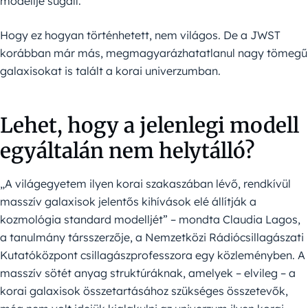
modellje sugall.
Hogy ez hogyan történhetett, nem világos. De a JWST
korábban már más, megmagyarázhatatlanul nagy tömegű
galaxisokat is talált a korai univerzumban.
Lehet, hogy a jelenlegi modell
egyáltalán nem helytálló?
„A világegyetem ilyen korai szakaszában lévő, rendkívül
masszív galaxisok jelentős kihívások elé állítják a
kozmológia standard modelljét” – mondta Claudia Lagos,
a tanulmány társszerzője, a Nemzetközi Rádiócsillagászati
Kutatóközpont csillagászprofesszora egy közleményben. A
masszív sötét anyag struktúráknak, amelyek – elvileg – a
korai galaxisok összetartásához szükséges összetevők,