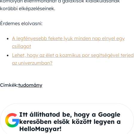
komolyan ellentmondhat a galaxisok kialakulásának
korábbi elképzeléseinek.
Érdemes elolvasni:
A legfényesebb fekete lyuk minden nap elnyel egy
csillagot
Lehet, hogy az élet a kozmikus por segítségével terjed
az univerzumban?
Címkék:
tudomány
Itt állíthatod be, hogy a Google
keresőben elsők között legyen a
HelloMagyar!