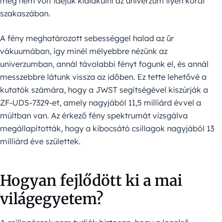
még nem volt idejük kialakulni az univerzum ilyen korai
szakaszában.
A fény meghatározott sebességgel halad az űr
vákuumában, így minél mélyebbre nézünk az
univerzumban, annál távolabbi fényt fogunk el, és annál
messzebbre látunk vissza az időben. Ez tette lehetővé a
kutatók számára, hogy a JWST segítségével kiszúrják a
ZF-UDS-7329-et, amely nagyjából 11,5 milliárd évvel a
múltban van. Az érkező fény spektrumát vizsgálva
megállapították, hogy a kibocsátó csillagok nagyjából 13
milliárd éve születtek.
Hogyan fejlődött ki a mai
világegyetem?