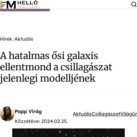
Ugrás a tartalomra
Hírek
Aktuális
A hatalmas ősi galaxis
ellentmond a csillagászat
jelenlegi modelljének
Papp Virág
Aktuális
Csillagászat
Világűr
Kategóriák:
Közzétéve:
2024.02.25.