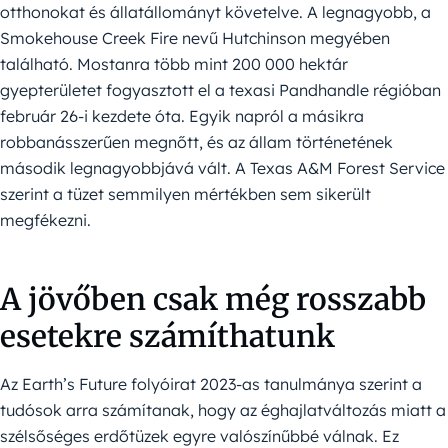
otthonokat és állatállományt követelve. A legnagyobb, a
Smokehouse Creek Fire nevű Hutchinson megyében
található. Mostanra több mint 200 000 hektár
gyepterületet fogyasztott el a texasi Pandhandle régióban
február 26-i kezdete óta. Egyik napról a másikra
robbanásszerűen megnőtt, és az állam történetének
második legnagyobbjává vált. A Texas A&M Forest Service
szerint a tüzet semmilyen mértékben sem sikerült
megfékezni.
A jövőben csak még rosszabb
esetekre számíthatunk
Az Earth’s Future folyóirat 2023-as tanulmánya szerint a
tudósok arra számítanak, hogy az éghajlatváltozás miatt a
szélsőséges erdőtüzek egyre valószínűbbé válnak. Ez