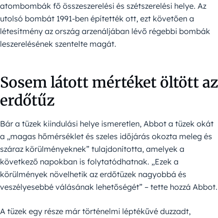
atombombák fő összeszerelési és szétszerelési helye. Az
utolsó bombát 1991-ben építették ott, ezt követően a
létesítmény az ország arzenáljában lévő régebbi bombák
leszerelésének szentelte magát.
Sosem látott mértéket öltött az
erdőtűz
Bár a tüzek kiindulási helye ismeretlen, Abbot a tüzek okát
a „magas hőmérséklet és szeles időjárás okozta meleg és
száraz körülményeknek” tulajdonította, amelyek a
következő napokban is folytatódhatnak. „Ezek a
körülmények növelhetik az erdőtüzek nagyobbá és
veszélyesebbé válásának lehetőségét” – tette hozzá Abbot.
A tüzek egy része már történelmi léptékűvé duzzadt,