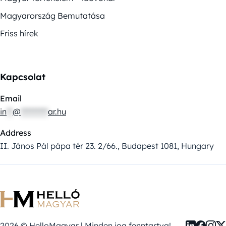
Magyarország Bemutatása
Friss hírek
Kapcsolat
Email
in
**
@
*********
ar.hu
Address
II. János Pál pápa tér 23. 2/66., Budapest 1081, Hungary
2026 © HelloMagyar | Minden jog fenntartva!