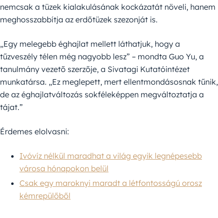
nemcsak a tüzek kialakulásának kockázatát növeli, hanem
meghosszabbítja az erdőtüzek szezonját is.
„Egy melegebb éghajlat mellett láthatjuk, hogy a
tűzveszély télen még nagyobb lesz” – mondta Guo Yu, a
tanulmány vezető szerzője, a Sivatagi Kutatóintézet
munkatársa. „Ez meglepett, mert ellentmondásosnak tűnik,
de az éghajlatváltozás sokféleképpen megváltoztatja a
tájat.”
Érdemes elolvasni:
Ivóvíz nélkül maradhat a világ egyik legnépesebb
városa hónapokon belül
Csak egy maroknyi maradt a létfontosságú orosz
kémrepülőből