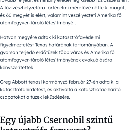
tovább terjedt, és néhány eredetileg kisebb tűz össze is ért.
A tűz-vészhelyzetára történelmi méretűvé nőtte ki magát,
és 60 megyét is elért, valamint veszélyezteti Amerika fő
atomfegyver-tároló létesítményét.
Hatvan megyére adtak ki katasztrófavédelmi
figyelmeztetést Texas határának tartományában. A
gyorsan terjedő erdőtüzek több város és Amerika fő
atomfegyver-tároló létesítményének evakuálására
kényszerítettek.
Greg Abbott texasi kormányzó február 27-én adta ki a
katasztrófahirdetést, és aktiválta a katasztrófaelhárító
csapatokat a tüzek leküzdésére.
Egy újabb Csernobil szintű