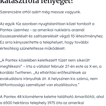
katasztrófa fenyeget?
Szerencsére attól azért még messze vagyunk.
Az egyik tűz azonban nyugtalanítóan közel tombolt a
Pantex üzemhez – az amerikai nukleáris arzenál
összeszerelését és szétszerelését végző fő létesítményhez.
Ez arra kényszerítette a telephelyet, hogy további
értesítésig szüneteltesse működését.
„A Pantex közelében keletkezett tüzet nem sikerült
megfékezni” – írta a vállalat február 27-én este az X-en, a
korábbi Twitteren. „Az elhárítási erőfeszítések az
evakuálásra irányultak át. A helyszínen kis számú, nem
létfontosságú személyzet van elszállásolva.”
A Pantex 48 kilométerre keletre található Amarillótól, ahol
a 6500 hektáros telephely 1975 óta az amerikai