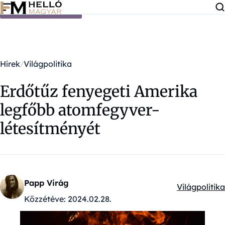
Ugrás a tartalomra
Hírek
Világpolitika
Erdőtűz fenyegeti Amerika
legfőbb atomfegyver-
létesítményét
Papp Virág
Világpolitika
Kategóriák:
Közzétéve:
2024.02.28.