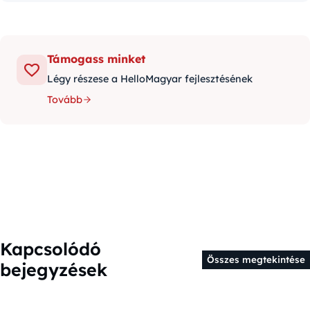
Támogass minket
Légy részese a HelloMagyar fejlesztésének
Tovább
Kapcsolódó
Összes megtekintése
bejegyzések