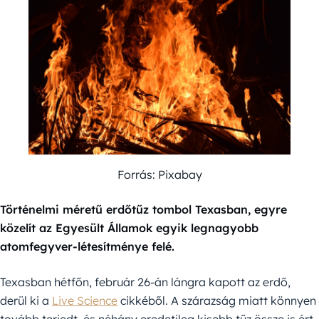
Forrás: Pixabay
Történelmi méretű erdőtűz tombol Texasban, egyre
közelít az Egyesült Államok egyik legnagyobb
atomfegyver-létesítménye felé.
Texasban hétfőn, február 26-án lángra kapott az erdő,
derül ki a
Live Science
cikkéből. A szárazság miatt könnyen