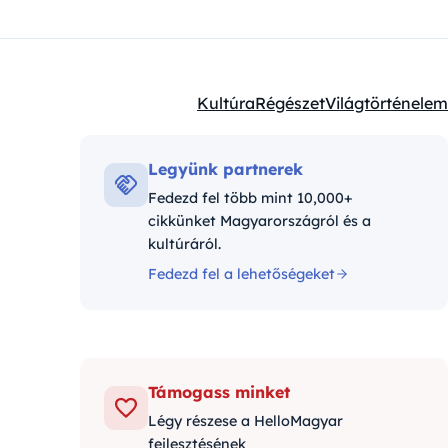
Kultúra
Régészet
Világtörténelem
Kategóriák:
Legyünk partnerek
Fedezd fel több mint 10,000+
cikkünket Magyarországról és a
kultúráról.
Fedezd fel a lehetőségeket
Támogass minket
Légy részese a HelloMagyar
fejlesztésének