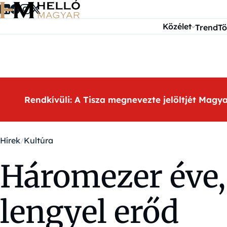
Ugrás a tartalomra
Közélet
Trend
Tö
Rendkívüli: A Tisza megnevezte jelöltjét Magy
Hírek
Kultúra
Háromezer éve, 
lengyel erőd