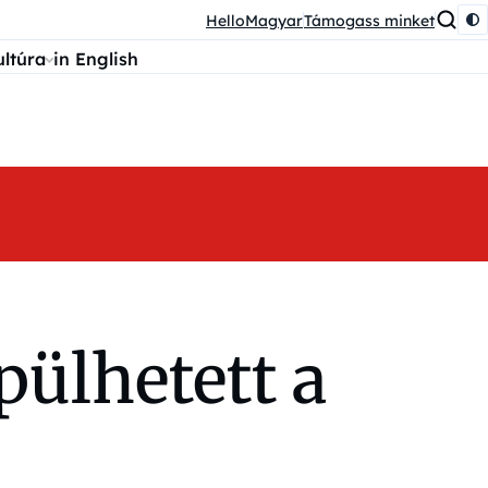
HelloMagyar
Támogass minket
ultúra
in English
pülhetett a