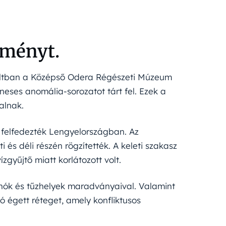
tményt.
múltban a Középső Odera Régészeti Múzeum
ses anomália-sorozatot tárt fel. Ezek a
alnak.
felfedezték Lengyelországban. Az
 és déli részén rögzítették. A keleti szakasz
gyűjtő miatt korlátozott volt.
nyhók és tűzhelyek maradványaival. Valamint
ó égett réteget, amely konfliktusos