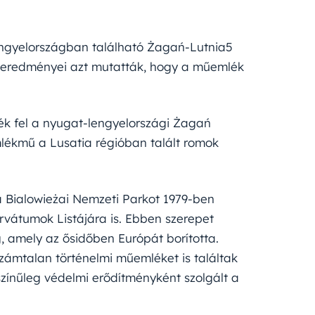
engyelországban található Żagań-Lutnia5
s eredményei azt mutatták, hogy a műemlék
ék fel a nyugat-lengyelországi Żagań
lékmű a Lusatia régióban talált romok
a Bialowieżai Nemzeti Parkot 1979-ben
rvátumok Listájára is. Ebben szerepet
g, amely az ősidőben Európát borította.
zámtalan történelmi műemléket is találtak
zínűleg védelmi erődítményként szolgált a