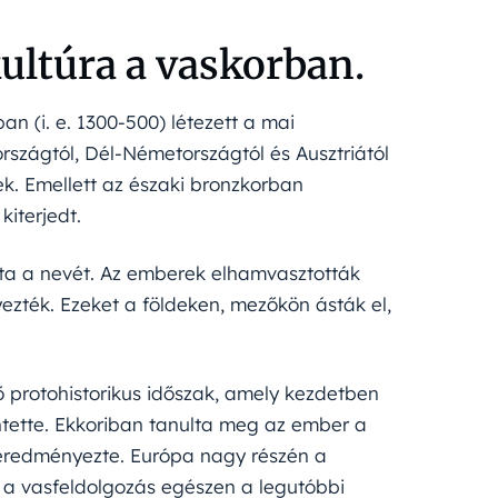
ultúra a vaskorban.
an (i. e. 1300-500) létezett a mai
rszágtól, Dél-Németországtól és Ausztriától
. Emellett az északi bronzkorban
iterjedt.
pta a nevét. Az emberek elhamvasztották
ezték. Ezeket a földeken, mezőkön ásták el,
ő protohistorikus időszak, amely kezdetben
lentette. Ekkoriban tanulta meg az ember a
 eredményezte. Európa nagy részén a
r a vasfeldolgozás egészen a legutóbbi