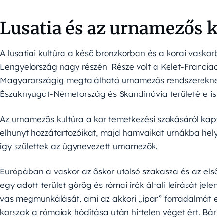
Lusatia és az urnamezős k
A lusatiai kultúra a késő bronzkorban és a korai vaskorb
Lengyelország nagy részén. Része volt a Kelet-Franciao
Magyarországig megtalálható urnamezős rendszereknek
Északnyugat-Németország és Skandinávia területére is k
Az urnamezős kultúra a kor temetkezési szokásáról ka
elhunyt hozzátartozóikat, majd hamvaikat urnákba hely
így születtek az úgynevezett urnamezők.
Európában a vaskor az őskor utolsó szakasza és az els
egy adott terület görög és római írók általi leírását je
vas megmunkálását, ami az akkori „ipar” forradalmát
korszak a rómaiak hódítása után hirtelen véget ért. Bá