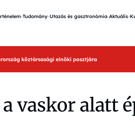
rténelem
Tudomány
Utazás és gasztronómia
Aktuális
K
arország köztársasági elnöki posztjára
a vaskor alatt é