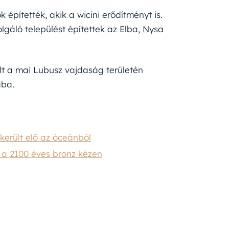
építették, akik a wicini erődítményt is.
gáló települést építettek az Elba, Nysa
 a mai Lubusz vajdaság területén
ába.
került elő az óceánból
g a 2100 éves bronz kézen