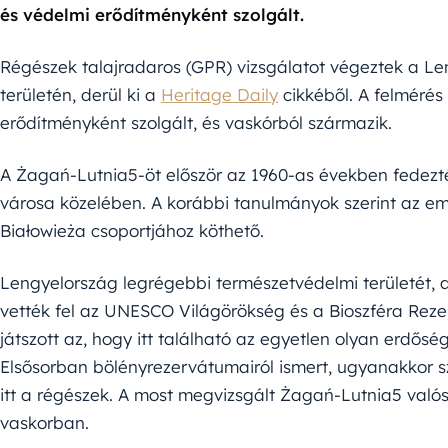
és védelmi erődítményként szolgált.
Régészek talajradaros (GPR) vizsgálatot végeztek a L
területén, derül ki a
Heritage Daily
cikkéből. A felméré
erődítményként szolgált, és vaskórból származik.
A Żagań-Lutnia5-öt először az 1960-as években fedezt
városa közelében. A korábbi tanulmányok szerint az em
Białowieża csoportjához köthető.
Lengyelország legrégebbi természetvédelmi területét, 
vették fel az UNESCO Világörökség és a Bioszféra Reze
játszott az, hogy itt található az egyetlen olyan erdősé
Elsősorban bölényrezervátumairól ismert, ugyanakkor s
itt a régészek. A most megvizsgált Żagań-Lutnia5 valós
vaskorban.