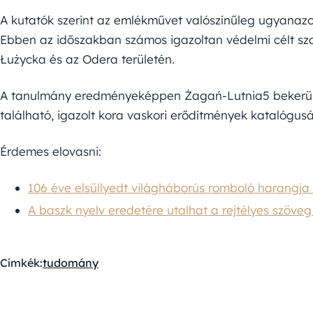
A kutatók szerint az emlékművet valószínűleg ugyanazok 
Ebben az időszakban számos igazoltan védelmi célt szol
Łużycka és az Odera területén.
A tanulmány eredményeképpen Żagań-Lutnia5 bekerült
található, igazolt kora vaskori erődítmények katalógus
Érdemes elovasni:
106 éve elsüllyedt világháborús romboló harangja 
A baszk nyelv eredetére utalhat a rejtélyes szöve
Címkék:
tudomány