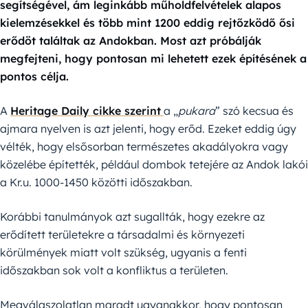
segítségével, ám leginkább műholdfelvételek alapos
kielemzésekkel és több mint 1200 eddig rejtőzködő ősi
erődöt találtak az Andokban. Most azt próbálják
megfejteni, hogy pontosan mi lehetett ezek építésének a
pontos célja.
A
Heritage Daily cikke szerint
a „
pukara
” szó kecsua és
ajmara nyelven is azt jelenti, hogy erőd. Ezeket eddig úgy
vélték, hogy elsősorban természetes akadályokra vagy
közelébe építették, például dombok tetejére az Andok lakói
a Kr.u. 1000-1450 közötti időszakban.
Korábbi tanulmányok azt sugallták, hogy ezekre az
erődített területekre a társadalmi és környezeti
körülmények miatt volt szükség, ugyanis a fenti
időszakban sok volt a konfliktus a területen.
Megválaszolatlan maradt ugyanakkor, hogy pontosan