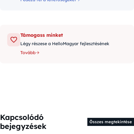
Támogass minket
Légy részese a HelloMagyar fejlesztésének
Tovább
Kapcsolódó
Összes megtekintése
bejegyzések