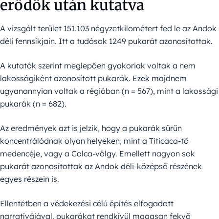
erődök után kutatva
A vizsgált terület 151.103 négyzetkilométert fed le az Andok
déli fennsíkjain. Itt a tudósok 1249 pukarát azonosítottak.
A kutatók szerint meglepően gyakoriak voltak a nem
lakosságiként azonosított pukarák. Ezek majdnem
ugyanannyian voltak a régióban (n = 567), mint a lakossági
pukarák (n = 682).
Az eredmények azt is jelzik, hogy a pukarák sűrűn
koncentrálódnak olyan helyeken, mint a Titicaca-tó
medencéje, vagy a Colca-völgy. Emellett nagyon sok
pukarát azonosítottak az Andok déli-középső részének
egyes részein is.
Ellentétben a védekezési célú építés elfogadott
narratívájával, pukarákat rendkívül magasan fekvő