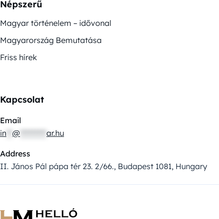
Népszerű
Magyar történelem – idővonal
Magyarország Bemutatása
Friss hírek
Kapcsolat
Email
in
**
@
*********
ar.hu
Address
II. János Pál pápa tér 23. 2/66., Budapest 1081, Hungary