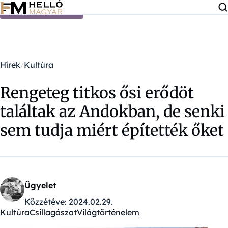
Ugrás a tartalomra
Hírek
Kultúra
Rengeteg titkos ősi erődöt
találtak az Andokban, de senki
sem tudja miért építették őket
Ügyelet
Közzétéve:
2024.02.29.
Kultúra
Csillagászat
Világtörténelem
Kategóriák: