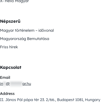
X- Helló Magyar
Népszerű
Magyar történelem – idővonal
Magyarország Bemutatása
Friss hírek
Kapcsolat
Email
in
**
@
*********
ar.hu
Address
II. János Pál pápa tér 23. 2/66., Budapest 1081, Hungary