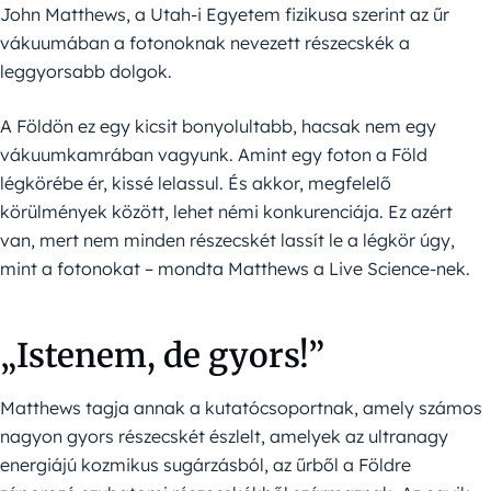
John Matthews, a Utah-i Egyetem fizikusa szerint az űr
vákuumában a fotonoknak nevezett részecskék a
leggyorsabb dolgok.
A Földön ez egy kicsit bonyolultabb, hacsak nem egy
vákuumkamrában vagyunk. Amint egy foton a Föld
légkörébe ér, kissé lelassul. És akkor, megfelelő
körülmények között, lehet némi konkurenciája. Ez azért
van, mert nem minden részecskét lassít le a légkör úgy,
mint a fotonokat – mondta Matthews a Live Science-nek.
„Istenem, de gyors!”
Matthews tagja annak a kutatócsoportnak, amely számos
nagyon gyors részecskét észlelt, amelyek az ultranagy
energiájú kozmikus sugárzásból, az űrből a Földre