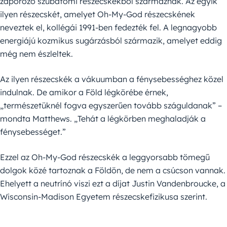
záporozó szubatomi részecskékből származnak. Az egyik
ilyen részecskét, amelyet Oh-My-God részecskének
neveztek el, kollégái 1991-ben fedezték fel. A legnagyobb
energiájú kozmikus sugárzásból származik, amelyet eddig
még nem észleltek.
Az ilyen részecskék a vákuumban a fénysebességhez közel
indulnak. De amikor a Föld légkörébe érnek,
„természetüknél fogva egyszerűen tovább száguldanak” –
mondta Matthews. „Tehát a légkörben meghaladják a
fénysebességet.”
Ezzel az Oh-My-God részecskék a leggyorsabb tömegű
dolgok közé tartoznak a Földön, de nem a csúcson vannak.
Ehelyett a neutrínó viszi ezt a díjat Justin Vandenbroucke, a
Wisconsin-Madison Egyetem részecskefizikusa szerint.