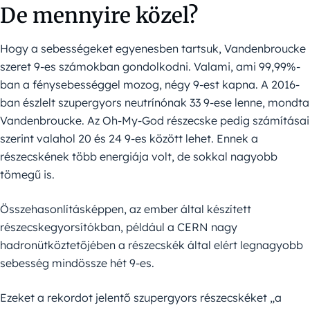
De mennyire közel?
Hogy a sebességeket egyenesben tartsuk, Vandenbroucke
szeret 9-es számokban gondolkodni. Valami, ami 99,99%-
ban a fénysebességgel mozog, négy 9-est kapna. A 2016-
ban észlelt szupergyors neutrínónak 33 9-ese lenne, mondta
Vandenbroucke. Az Oh-My-God részecske pedig számításai
szerint valahol 20 és 24 9-es között lehet. Ennek a
részecskének több energiája volt, de sokkal nagyobb
tömegű is.
Összehasonlításképpen, az ember által készített
részecskegyorsítókban, például a CERN nagy
hadronütköztetőjében a részecskék által elért legnagyobb
sebesség mindössze hét 9-es.
Ezeket a rekordot jelentő szupergyors részecskéket „a