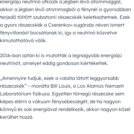
energiájú neutrínó ütközik a jégben lévő atommaggal,
akkor a jégben lévő atommagból a fénynél is gyorsabban
terjedő töltött szubatomi részecskék keletkezhetnek. Ezek
a gyors részecskék a Cserenkov-sugárzás néven ismert
fényvillanást bocsátanak ki, így a neutrínó közvetve
kimutathatóvá válik.
2016-ban aztán ki is mutatták a legnagyobb energiájú
neutrínót, amelyet eddig gondosan kiértékeltek.
„Amennyire tudjuk, ezek a valaha látott leggyorsabb
részecskék” – mondta Bill Louis, a Los Alamos Nemzeti
Laboratórium fizikusa. Egyetlen tömegű részecske sem
képes elérni a vákuum fénysebességét, de ha nagyon
könnyű és sok energiával rendelkezik, akkor nagyon közel
kerülhet hozzá.