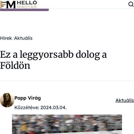
Ugrás a tartalomra
Hírek
Aktuális
Ez a leggyorsabb dolog a
Földön
Papp Virág
Aktuális
Kategór
Közzétéve:
2024.03.04.