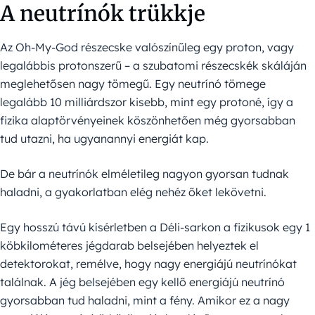
A neutrínók trükkje
Az Oh-My-God részecske valószínűleg egy proton, vagy
legalábbis protonszerű – a szubatomi részecskék skáláján
meglehetősen nagy tömegű. Egy neutrínó tömege
legalább 10 milliárdszor kisebb, mint egy protoné, így a
fizika alaptörvényeinek köszönhetően még gyorsabban
tud utazni, ha ugyanannyi energiát kap.
De bár a neutrínók elméletileg nagyon gyorsan tudnak
haladni, a gyakorlatban elég nehéz őket lekövetni.
Egy hosszú távú kísérletben a Déli-sarkon a fizikusok egy 1
köbkilométeres jégdarab belsejében helyeztek el
detektorokat, remélve, hogy nagy energiájú neutrínókat
találnak. A jég belsejében egy kellő energiájú neutrínó
gyorsabban tud haladni, mint a fény. Amikor ez a nagy