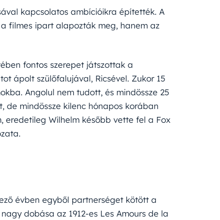
ával kapcsolatos ambícióikra építették. A
a filmes ipart alapozták meg, hanem az
tében fontos szerepet játszottak a
 ápolt szülőfalujával, Ricsével. Zukor 15
mokba. Angolul nem tudott, és mindössze 25
ott, de mindössze kilenc hónapos korában
m, eredetileg Wilhelm később vette fel a Fox
ozata.
tkező évben egyből partnerséget kötött a
ső nagy dobása az 1912-es Les Amours de la