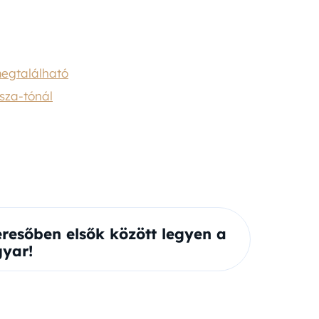
megtalálható
isza-tónál
eresőben elsők között legyen a
yar!