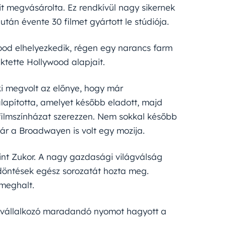
ait megvásárolta. Ez rendkívül nagy sikernek
tán évente 30 filmet gyártott le stúdiója.
ood elhelyezkedik, régen egy narancs farm
fektette Hollywood alapjait.
ki megvolt az előnye, hogy már
lapította, amelyet később eladott, majd
b filmszínházat szerezzen. Nem sokkal később
már a Broadwayen is volt egy mozija.
int Zukor. A nagy gazdasági világválság
 döntések egész sorozatát hozta meg.
meghalt.
vállalkozó maradandó nyomot hagyott a