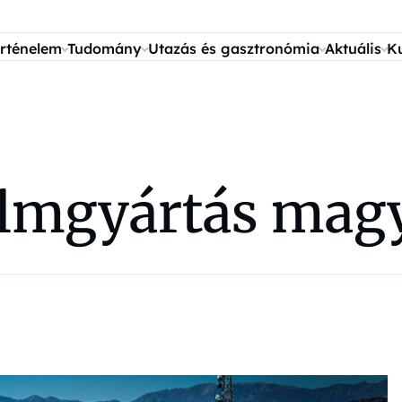
rténelem
Tudomány
Utazás és gasztronómia
Aktuális
K
ilmgyártás mag