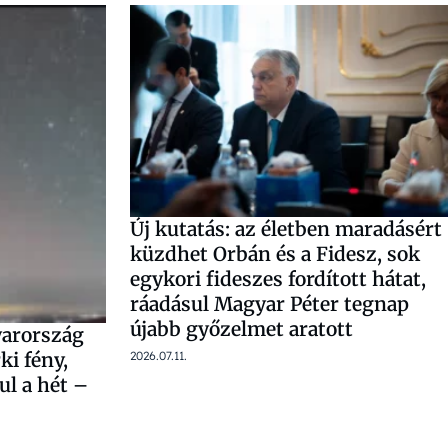
Új kutatás: az életben maradásért
küzdhet Orbán és a Fidesz, sok
egykori fideszes fordított hátat,
ráadásul Magyar Péter tegnap
újabb győzelmet aratott
yarország
rki fény,
2026.07.11.
ul a hét –