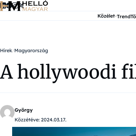
Ugrás a tartalomra
Közélet
Trend
Tö
Hírek
Magyarország
A hollywoodi f
György
Közzétéve:
2024.03.17.