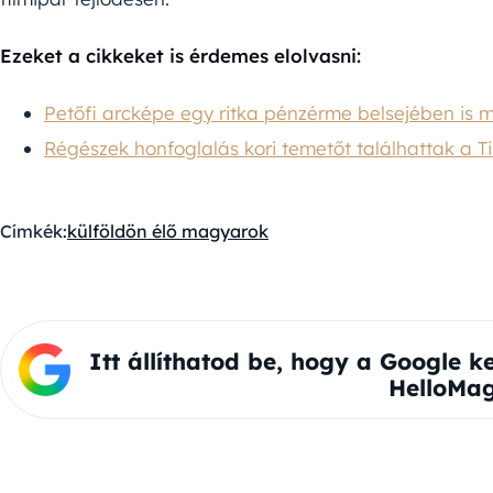
Ezeket a cikkeket is érdemes elolvasni:
Petőfi arcképe egy ritka pénzérme belsejében is 
Régészek honfoglalás kori temetőt találhattak a T
Címkék:
külföldön élő magyarok
Itt állíthatod be, hogy a Google k
HelloMag