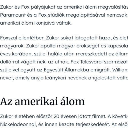
Zukor és Fox pályájukat az amerikai álom megvalósítás
Paramount és a Fox stúdiók megalapításával nemcsak 
amerikai álom ikonjaivá váltak.
Foxszal ellentétben Zukor sokat látogatott haza, és éle
magyarok. Zukor ápolta magyar örökségét és kapcsolatot
éves korában, szülei halála után merészkedett az álla
dollárral vágott neki az útnak. Fox Tolcsváról származ
szüleivel együtt az Egyesült Államokba emigrált. Willia
nevet, amely anyja leánykori nevének angolosított vált
Az amerikai álom
Zukor életében először 20 évesen látott filmet. A köve
Nickelodeonnal, és innen kezdte terjeszkedését. Az el