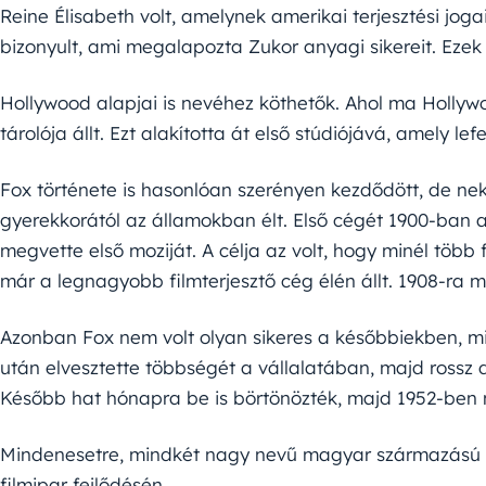
Reine Élisabeth volt, amelynek amerikai terjesztési jog
bizonyult, ami megalapozta Zukor anyagi sikereit. Ezek u
Hollywood alapjai is nevéhez köthetők. Ahol ma Hollyw
tárolója állt. Ezt alakította át első stúdiójává, amely le
Fox története is hasonlóan szerényen kezdődött, de ne
gyerekkorától az államokban élt. Első cégét 1900-ban a
megvette első moziját. A célja az volt, hogy minél töb
már a legnagyobb filmterjesztő cég élén állt. 1908-ra 
Azonban Fox nem volt olyan sikeres a későbbiekben, m
után elvesztette többségét a vállalatában, majd rossz
Később hat hónapra be is börtönözték, majd 1952-ben 
Mindenesetre, mindkét nagy nevű magyar származású 
filmipar fejlődésén.