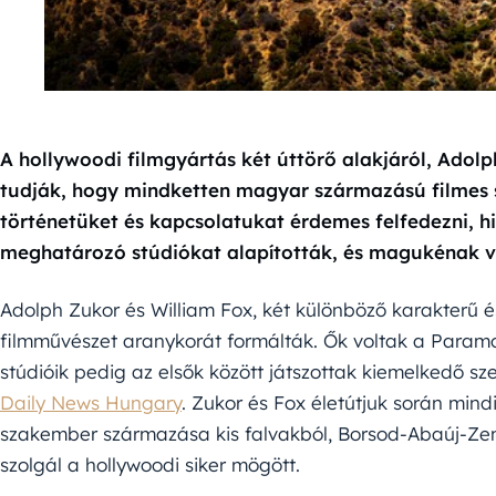
A hollywoodi filmgyártás két úttörő alakjáról, Adolp
tudják, hogy mindketten magyar származású filmes 
történetüket és kapcsolatukat érdemes felfedezni, 
meghatározó stúdiókat alapították, és magukénak v
Adolph Zukor és William Fox, két különböző karakterű és
filmművészet aranykorát formálták. Ők voltak a Paramo
stúdióik pedig az elsők között játszottak kiemelkedő sz
Daily News Hungary
. Zukor és Fox életútjuk során min
szakember származása kis falvakból, Borsod-Abaúj-Zem
szolgál a hollywoodi siker mögött.