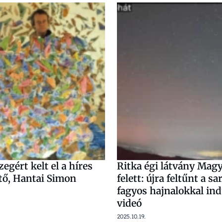
egért kelt el a híres
Ritka égi látvány Mag
tő, Hantai Simon
felett: újra feltűnt a sa
fagyos hajnalokkal ind
videó
2025.10.19.