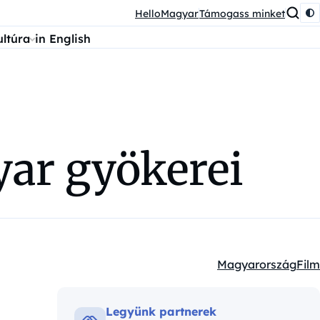
HelloMagyar
Támogass minket
ultúra
in English
yar gyökerei
Magyarország
Film
Kategóriák:
Legyünk partnerek