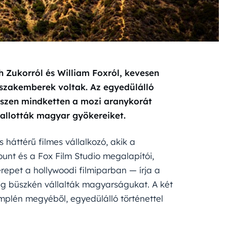
h Zukorról és William Foxról, kevesen
szakemberek voltak. Az egyedülálló
hiszen mindketten a mozi aranykorát
allották magyar gyökereiket.
 háttérű filmes vállalkozó, akik a
unt és a Fox Film Studio megalapítói,
erepet a hollywoodi filmiparban — írja a
dig büszkén vállalták magyarságukat. A két
plén megyéből, egyedülálló történettel