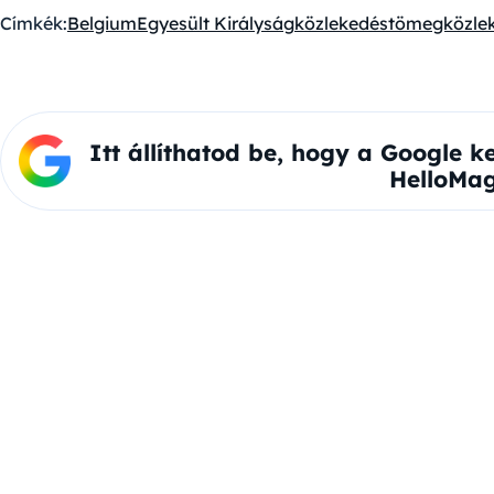
Címkék:
Belgium
Egyesült Királyság
közlekedés
tömegközle
Itt állíthatod be, hogy a Google k
HelloMag