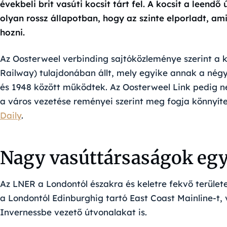
évekbeli brit vasúti kocsit tárt fel. A kocsit a leendő
olyan rossz állapotban, hogy az szinte elporladt, am
hozni.
Az Oosterweel verbinding sajtóközleménye szerint a 
Railway) tulajdonában állt, mely egyike annak a nég
és 1948 között működtek. Az Oosterweel Link pedig n
a város vezetése reményei szerint meg fogja könnyíte
Daily
.
Nagy vasúttársaságok egy
Az LNER a Londontól északra és keletre fekvő terület
a Londontól Edinburghig tartó East Coast Mainline-t
Invernessbe vezető útvonalakat is.