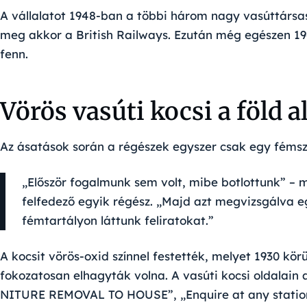
A vállalatot 1948-ban a többi három nagy vasúttársas
meg akkor a British Railways. Ezután még egészen 19
fenn.
Vörös vasúti kocsi a föld a
Az ásatások során a régészek egyszer csak egy féms
„Először fogalmunk sem volt, mibe botlottunk” – 
felfedező egyik régész. „Majd azt megvizsgálva e
fémtartályon láttunk feliratokat.”
A kocsit vörös-oxid színnel festették, melyet 1930 kö
fokozatosan elhagyták volna. A vasúti kocsi oldalain 
NITURE REMOVAL TO HOUSE”, „Enquire at any station