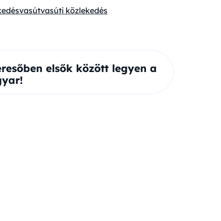
kedés
vasút
vasúti közlekedés
eresőben elsők között legyen a
yar!