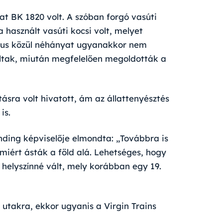
at BK 1820 volt. A szóban forgó vasúti
a használt vasúti kocsi volt, melyet
ípus közül néhányat ugyanakkor nem
náltak, miután megfelelően megoldották a
ásra volt hivatott, ám az állattenyésztés
is.
nding képviselője elmondta: „Továbbra is
 miért ásták a föld alá. Lehetséges, hogy
 helyszínné vált, mely korábban egy 19.
utakra, ekkor ugyanis a Virgin Trains