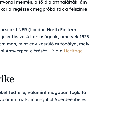
 útvonal mentén, a föld alatt találták, ám
ikor a régészek megpróbálták a felszínre
kocsi az LNER (London North Eastern
y jelentős vasúttársaságnak, amelyek 1923
em más, mint egy készülő autópálya, mely
ni Antwerpen elérését – írja a
Heritage
ike
eket fedte le, valamint magában foglalta
, valamint az Edinburghból Aberdeenbe és