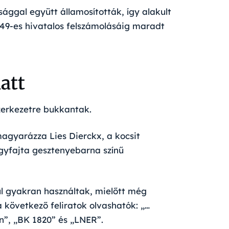
ággal együtt államosították, így alakult
49-es hivatalos felszámolásáig maradt
latt
zerkezetre bukkantak.
magyarázza Lies Dierckx, a kocsit
gyfajta gesztenyebarna színű
rül gyakran használtak, mielőtt még
a következő feliratok olvashatók: „…
”, „BK 1820” és „LNER”.