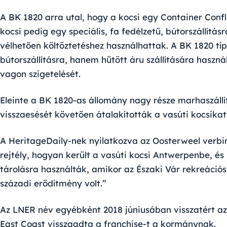
A BK 1820 arra utal, hogy a kocsi egy Container Confl
kocsi pedig egy speciális, fa fedélzetű, bútorszállításr
vélhetően költöztetéshez használhattak. A BK 1820 t
bútorszállításra, hanem hűtött áru szállítására hasz
vagon szigetelését.
Eleinte a BK 1820-as állomány nagy része marhaszállít
visszaesését követően átalakították a vasúti kocsikat 
A HeritageDaily-nek nyilatkozva az Oosterweel verbi
rejtély, hogyan került a vasúti kocsi Antwerpenbe, és
tárolásra használták, amikor az Északi Vár rekreációs
századi erődítmény volt.”
Az LNER név egyébként 2018 júniusában visszatért az 
East Coast visszaadta a franchise-t a kormánynak.