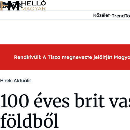
Ugrás a tartalomra
Közélet
Trend
Tö
Rendkívüli: A Tisza megnevezte jelöltjét Magy
Hírek
Aktuális
100 éves brit va
földből