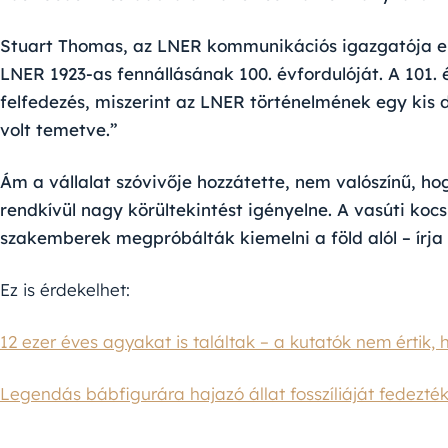
Stuart Thomas, az LNER kommunikációs igazgatója e
LNER 1923-as fennállásának 100. évfordulóját. A 101.
felfedezés, miszerint az LNER történelmének egy kis 
volt temetve.”
Ám a vállalat szóvivője hozzátette, nem valószínű, ho
rendkívül nagy körültekintést igényelne. A vasúti koc
szakemberek megpróbálták kiemelni a föld alól – írja
Ez is érdekelhet:
12 ezer éves agyakat is találtak – a kutatók nem értik,
Legendás bábfigurára hajazó állat fosszíliáját fedezték