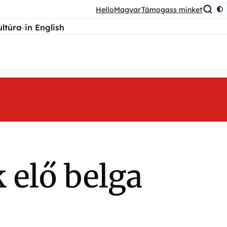
HelloMagyar
Támogass minket
ultúra
in English
k elő belga