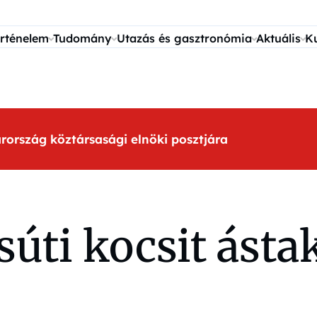
rténelem
Tudomány
Utazás és gasztronómia
Aktuális
K
arország köztársasági elnöki posztjára
súti kocsit ásta