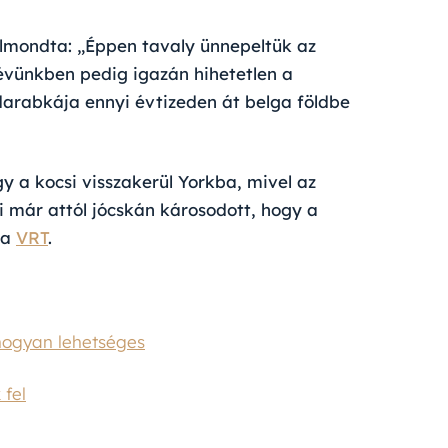
lmondta: „Éppen tavaly ünnepeltük az
 évünkben pedig igazán hihetetlen a
darabkája ennyi évtizeden át belga földbe
gy a kocsi visszakerül Yorkba, mivel az
si már attól jócskán károsodott, hogy a
 a
VRT
.
 hogyan lehetséges
 fel