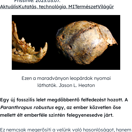
Frissítve:
2025.03.07.
Aktuális
Kutatás, technológia, MI
Természet
Világűr
Kategóriák:
Ezen a maradványon leopárdok nyomai
láthatók. Jason L. Heaton
Egy új fosszilis lelet megdöbbentő felfedezést hozott. A
Paranthropus robustus
egy, az ember közvetlen őse
mellett élt emberféle szintén felegyenesedve járt.
Ez nemcsak megerősíti a velünk való hasonlóságot, hanem