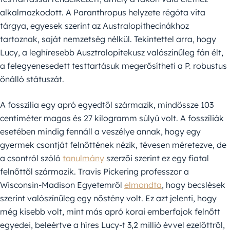
alkalmazkodott. A Paranthropus helyzete régóta vita
tárgya, egyesek szerint az Australopithecinákhoz
tartoznak, saját nemzetség nélkül. Tekintettel arra, hogy
Lucy, a leghíresebb Ausztralopitekusz valószínűleg fán élt,
a felegyenesedett testtartásuk megerősítheti a P. robustus
önálló státuszát.
A fosszília egy apró egyedtől származik, mindössze 103
centiméter magas és 27 kilogramm súlyú volt. A fosszíliák
esetében mindig fennáll a veszélye annak, hogy egy
gyermek csontját felnőttének nézik, tévesen méretezve, de
a csontról szóló
tanulmány
szerzői szerint ez egy fiatal
felnőttől származik. Travis Pickering professzor a
Wisconsin-Madison Egyetemről
elmondta
, hogy becslések
szerint valószínűleg egy nőstény volt. Ez azt jelenti, hogy
még kisebb volt, mint más apró korai emberfajok felnőtt
egyedei, beleértve a híres Lucy-t 3,2 millió évvel ezelőttről,