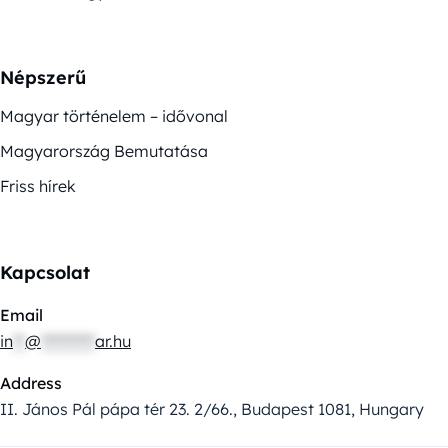
Népszerű
Magyar történelem – idővonal
Magyarország Bemutatása
Friss hírek
Kapcsolat
Email
in
**
@
*********
ar.hu
Address
II. János Pál pápa tér 23. 2/66., Budapest 1081, Hungary