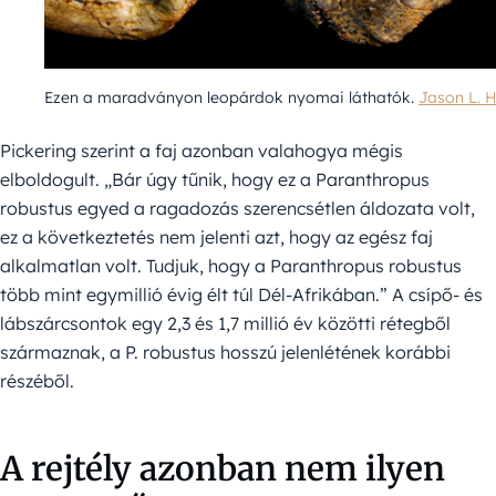
Ezen a maradványon leopárdok nyomai láthatók.
Jason L. 
Pickering szerint a faj azonban valahogya mégis
elboldogult. „Bár úgy tűnik, hogy ez a Paranthropus
robustus egyed a ragadozás szerencsétlen áldozata volt,
ez a következtetés nem jelenti azt, hogy az egész faj
alkalmatlan volt. Tudjuk, hogy a Paranthropus robustus
több mint egymillió évig élt túl Dél-Afrikában.” A csípő- és
lábszárcsontok egy 2,3 és 1,7 millió év közötti rétegből
származnak, a P. robustus hosszú jelenlétének korábbi
részéből.
A rejtély azonban nem ilyen