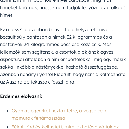
domináns hím több nősténnyel párosodik, míg más
hímeket kizárnak, hacsak nem tudják legyőzni az uralkodó
hímet.
Ez a fosszília azonban bonyolítja a helyzetet, mivel a
becsült súly pontosan a hímek 32 kilogrammos és a
nőstények 24 kilogrammos becslése közé esik. Más
jellemzők sem segítenek, a csontok alakjának egyes
aspektusai általában a hím emberfélékkel, míg egy másik
sokkal inkább a nőstényekkel hozható összefüggésbe.
Azonban néhány ilyenről kiderült, hogy nem alkalmazható
az Ausztralopitekuszok fosszíliáira.
Érdemes elolvasni:
Gyapjas egereket hoztak létre, a végső cél a
mamutok feltámasztása
Félmilliárd év kellhetett, mire lakhatóvá váltak az