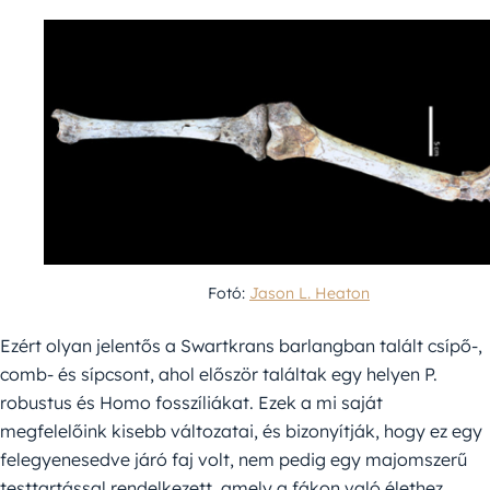
Fotó:
Jason L. Heaton
Ezért olyan jelentős a Swartkrans barlangban talált csípő-,
comb- és sípcsont, ahol először találtak egy helyen P.
robustus és Homo fosszíliákat. Ezek a mi saját
megfelelőink kisebb változatai, és bizonyítják, hogy ez egy
felegyenesedve járó faj volt, nem pedig egy majomszerű
testtartással rendelkezett, amely a fákon való élethez