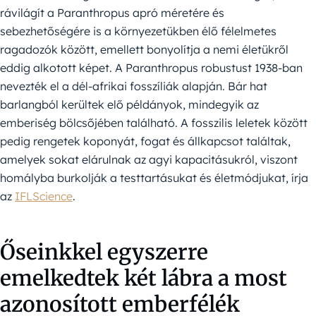
rávilágít a Paranthropus apró méretére és
sebezhetőségére is a környezetükben élő félelmetes
ragadozók között, emellett bonyolítja a nemi életükről
eddig alkotott képet. A Paranthropus robustust 1938-ban
nevezték el a dél-afrikai fosszíliák alapján. Bár hat
barlangból kerültek elő példányok, mindegyik az
emberiség bölcsőjében található. A fosszilis leletek között
pedig rengetek koponyát, fogat és állkapcsot találtak,
amelyek sokat elárulnak az agyi kapacitásukról, viszont
homályba burkolják a testtartásukat és életmódjukat, írja
az
IFLScience
.
Őseinkkel egyszerre
emelkedtek két lábra a most
azonosított emberfélék