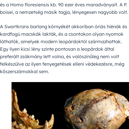
és a Homo floresiensis kb. 90 ezer éves maradványait. A P.
boisei, a nemzetség másik tagja, lényegesen nagyobb volt.
A Swartkrans barlang környékét akkoriban óriás hiénák és
kardfogú macskák lakták, és a csontokon olyan nyomok
láthatók, amelyek modern leopárdoktól származhattak.
Egy ilyen kicsi lény szinte pontosan a leopárdok által
preferált zsákmány lett volna, és valószínűleg nem volt
felkészülve az ilyen fenyegetések elleni védekezésre, még
kőszerszámokkal sem.