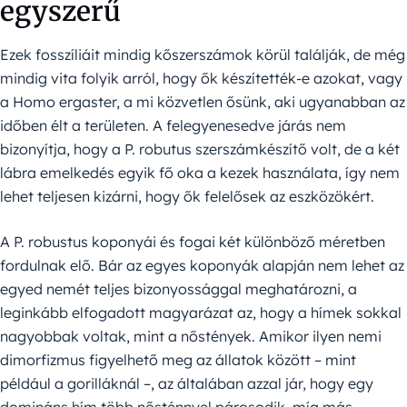
egyszerű
Ezek fosszíliáit mindig kőszerszámok körül találják, de még
mindig vita folyik arról, hogy ők készítették-e azokat, vagy
a Homo ergaster, a mi közvetlen ősünk, aki ugyanabban az
időben élt a területen. A felegyenesedve járás nem
bizonyítja, hogy a P. robutus szerszámkészítő volt, de a két
lábra emelkedés egyik fő oka a kezek használata, így nem
lehet teljesen kizárni, hogy ők felelősek az eszközökért.
A P. robustus koponyái és fogai két különböző méretben
fordulnak elő. Bár az egyes koponyák alapján nem lehet az
egyed nemét teljes bizonyossággal meghatározni, a
leginkább elfogadott magyarázat az, hogy a hímek sokkal
nagyobbak voltak, mint a nőstények. Amikor ilyen nemi
dimorfizmus figyelhető meg az állatok között – mint
például a gorilláknál –, az általában azzal jár, hogy egy