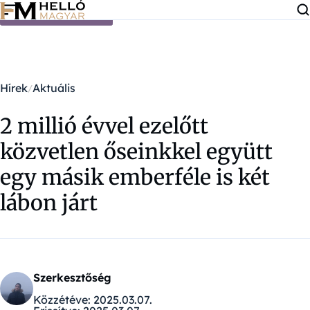
Ugrás a tartalomra
Hírek
Aktuális
2 millió évvel ezelőtt
közvetlen őseinkkel együtt
egy másik emberféle is két
lábon járt
Szerkesztőség
Közzétéve:
2025.03.07.