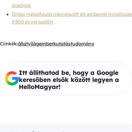
óceánok
Óriási megafauna még együtt élt emberrel mindössze
3 500 évvel ezelőtt
Címkék:
állatvilág
ember
kutatás
tudomány
Itt állíthatod be, hogy a Google
keresőben elsők között legyen a
HelloMagyar!