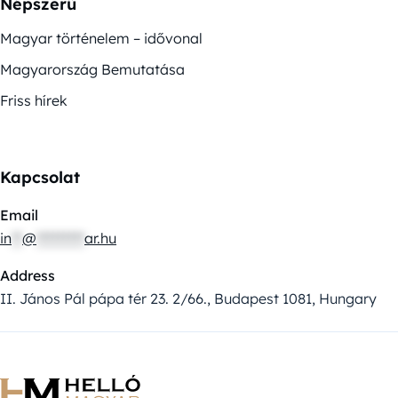
Népszerű
Magyar történelem – idővonal
Magyarország Bemutatása
Friss hírek
Kapcsolat
Email
in
**
@
*********
ar.hu
Address
II. János Pál pápa tér 23. 2/66., Budapest 1081, Hungary