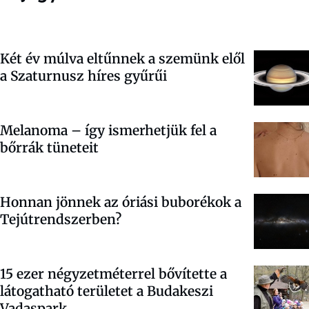
Két év múlva eltűnnek a szemünk elől
a Szaturnusz híres gyűrűi
Melanoma – így ismerhetjük fel a
bőrrák tüneteit
Honnan jönnek az óriási buborékok a
Tejútrendszerben?
15 ezer négyzetméterrel bővítette a
látogatható területet a Budakeszi
Vadaspark