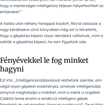
hogy a mesterséges intelligencia teljesen helyettesítheti az
embereket.”
A halála után néhány hónappal kiadott, Rövid válaszok a
nagy kérdésekre című könyvében még azt is felvetette,
hogy a gépekhez képest olyan némákká válhatunk, mint a
sziklák a gépekhez képest, ha nem figyelünk oda.
Fényévekkel le fog minket
hagyni
Ezt írta: „Intelligenciarobbanással nézhetünk szembe, ami
végül olyan gépeket eredményez, amelyek intelligenciája
annyival meghaladja a miénket, mint a miénk a csigákét.
Csábító lenne elvetni a rendkívül intelligens gépek
fogalmát, és azt mondani, hogy ez puszta sci-fi. De ez hiba