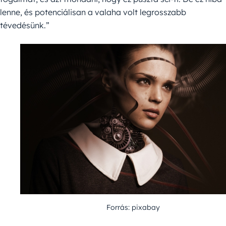
lenne, és potenciálisan a valaha volt legrosszabb
tévedésünk.”
Forrás: pixabay