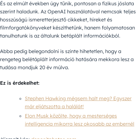
És az elmúlt években úgy tűnik, pontosan a fizikus jóslata
szerint haladunk. Az OpenAI használatával nemcsak teljes
hosszúságú ismeretterjesztő cikkeket, híreket és
filmforgatókönyveket készíthetünk, hanem folyamatosan
tanulhatunk is az általunk betáplált információkból.
Abba pedig belegondolni is szinte hihetetlen, hogy a
rengeteg belétáplált információ hatására mekkora lesz a
tudása mondjuk 20 év múlva.
Ez is érdekelhet:
Stephen Hawking mégsem halt meg? Egyszer
már eljátszotta a halálát!
Elon Musk közölte, hogy a mesterséges
intelligencia mikorra lesz okosabb az embernél