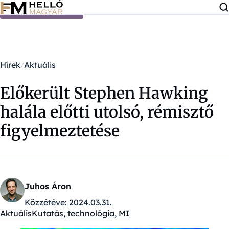
Ugrás a tartalomra
Hírek
Aktuális
Előkerült Stephen Hawking
halála előtti utolsó, rémisztő
figyelmeztetése
Juhos Áron
Közzétéve:
2024.03.31.
Aktuális
Kutatás, technológia, MI
Kategóriák: