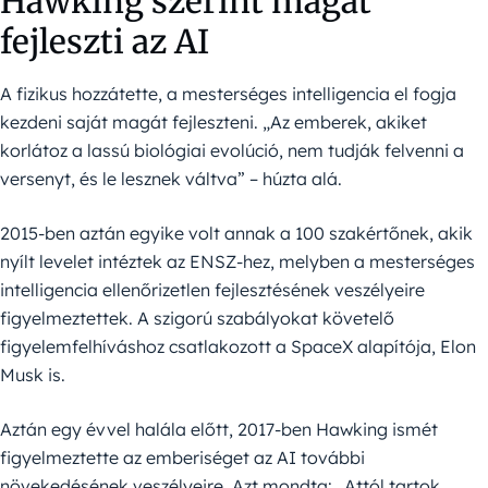
Hawking szerint magát
fejleszti az AI
A fizikus hozzátette, a mesterséges intelligencia el fogja
kezdeni saját magát fejleszteni. „Az emberek, akiket
korlátoz a lassú biológiai evolúció, nem tudják felvenni a
versenyt, és le lesznek váltva” – húzta alá.
2015-ben aztán egyike volt annak a 100 szakértőnek, akik
nyílt levelet intéztek az ENSZ-hez, melyben a mesterséges
intelligencia ellenőrizetlen fejlesztésének veszélyeire
figyelmeztettek. A szigorú szabályokat követelő
figyelemfelhíváshoz csatlakozott a SpaceX alapítója, Elon
Musk is.
Aztán egy évvel halála előtt, 2017-ben Hawking ismét
figyelmeztette az emberiséget az AI további
növekedésének veszélyeire. Azt mondta: „Attól tartok,