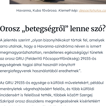
Havanna, Kuba fővárosa.
Kiemelt kép:
depositphotos.c
Orosz „betegségről” lenne szó?
A jelentés szerint „olyan bizonyítékokat tártak fel, amelyek
arra utalnak, hogy a Havanna-szindróma néven is ismert
megmagyarázhatatlan, rendellenes egészségügyi tünetek
az orosz GRU (
Felderítő Főcsoportfőnökség
) 29155-ös
egységének tagjai által használt irányított
energiafegyverek használatából eredhetnek”.
Az GRU 29155-ös egysége a külföldi műveletekért, például
merényletek végrehajtásáért felelős, és több külföldi
incidensért is felelőssé tették, többek között Szergej
Szkripal orosz disszidens megmérgezésének kísérletéért