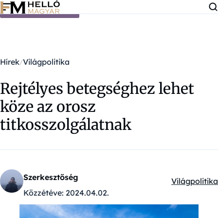
Ugrás a tartalomra
Hírek
Világpolitika
Rejtélyes betegséghez lehet
köze az orosz
titkosszolgálatnak
Szerkesztőség
Világpolitika
Kategóriák:
Közzétéve:
2024.04.02.