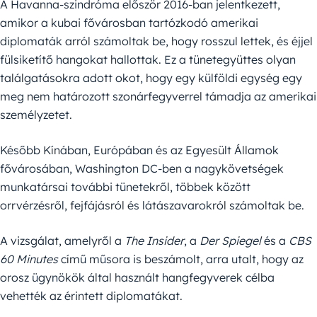
A Havanna-szindróma először 2016-ban jelentkezett,
amikor a kubai fővárosban tartózkodó amerikai
diplomaták arról számoltak be, hogy rosszul lettek, és éjjel
fülsiketítő hangokat hallottak. Ez a tünetegyüttes olyan
találgatásokra adott okot, hogy egy külföldi egység egy
meg nem határozott szonárfegyverrel támadja az amerikai
személyzetet.
Később Kínában, Európában és az Egyesült Államok
fővárosában, Washington DC-ben a nagykövetségek
munkatársai további tünetekről, többek között
orrvérzésről, fejfájásról és látászavarokról számoltak be.
A vizsgálat, amelyről a
The Insider
, a
Der Spiegel
és a
CBS
60 Minutes
című műsora is beszámolt, arra utalt, hogy az
orosz ügynökök által használt hangfegyverek célba
vehették az érintett diplomatákat.