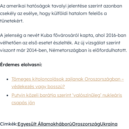
Az amerikai hatóságok tavalyi jelentése szerint azonban
csekély az esélye, hogy külföldi hatalom felelős a
tünetekért.
A jelenség a nevét Kuba fővárosáról kapta, ahol 2016-ban
vélhetően az első esetet észlelték. Az új vizsgálat szerint
viszont már 2014-ben, Németországban is előfordulhatott.
Érdemes elolvasni:
Tömeges kitoloncolások zajlanak Oroszországban –
védekezés vagy bosszú?
Putyin közeli barátja szerint ‘valószínűleg’ nukleáris
csapás jön
Címkék:
Egyesült Államok
háború
Oroszország
Ukrajna