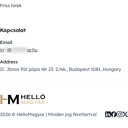
Friss hírek
Kapcsolat
Email
in
**
@
*********
ar.hu
Address
II. János Pál pápa tér 23. 2/66., Budapest 1081, Hungary
2026 © HelloMagyar | Minden jog fenntartva!