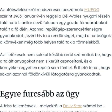
Az ufóészlelésekről rendszeresen beszámoló
MUFOG
szerint 1983. január 9-én reggel a Dél-Wales nyugati részén
található Llanilar nevű faluban egy gazda fémdarabokat
talált a földjén. Azonnal repülőgép-szerencsétlenségre
gyanakodott, ezért hívta a rendőrséget, majd a hatóságok
a környéken még több helyen találtak a törmelékből.
Az illetékesek nem sokkal később arról számoltak be, hogy
a talált anyagokat nem sikerült azonosítani, és a
környéken egyetlen repülő sem tűnt el. Érthető tehát, hogy
sokan azonnal földönkívüli látogatásra gyanakodtak.
Egyre furcsább az ügy
A friss fejlemények – melyekről a
Daily Star
számol be –