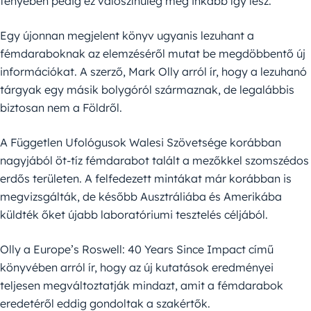
fényében pedig ez valószínűleg még inkább így lesz.
Egy újonnan megjelent könyv ugyanis lezuhant a
fémdaraboknak az elemzéséről mutat be megdöbbentő új
információkat. A szerző, Mark Olly arról ír, hogy a lezuhanó
tárgyak egy másik bolygóról származnak, de legalábbis
biztosan nem a Földről.
A Független Ufológusok Walesi Szövetsége korábban
nagyjából öt-tíz fémdarabot talált a mezőkkel szomszédos
erdős területen. A felfedezett mintákat már korábban is
megvizsgálták, de később Ausztráliába és Amerikába
küldték őket újabb laboratóriumi tesztelés céljából.
Olly a Europe’s Roswell: 40 Years Since Impact című
könyvében arról ír, hogy az új kutatások eredményei
teljesen megváltoztatják mindazt, amit a fémdarabok
eredetéről eddig gondoltak a szakértők.