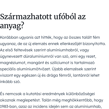
Származhatott ufóból az
anyag?
Korábban ugyanis azt hitték, hogy az összes talált fém
ugyanaz, de az új elemzés ennek ellenkezőjét bizonyította.
Az első feltevések szerint alumíniumhabról, vagy
úgynevezett dúralumíniumról van szó, ami egy rezet,
magnéziumot, mangánt és szilíciumot is tartalmazó
speciális alumíniumötvözet. Újabb elemzések szerint
viszont egy egészen új és drága fémről, lantánról lehet
inkább szó.
És nemcsak a kutatási eredmények különbözőségei
okoznak meglepetést. Talán még meghökkentőbb, hogy
1983-ban, azaz az incidens idején sem az alumíniumhab,