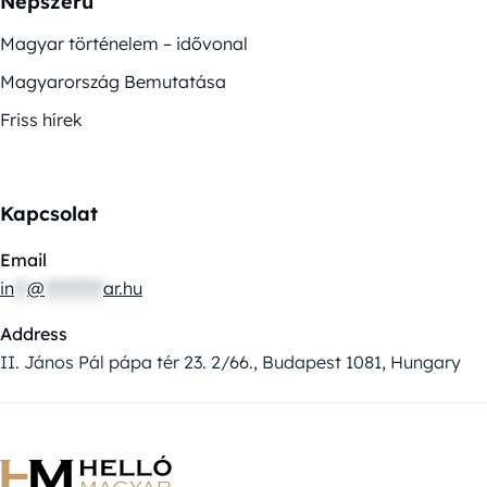
Népszerű
Magyar történelem – idővonal
Magyarország Bemutatása
Friss hírek
Kapcsolat
Email
in
**
@
*********
ar.hu
Address
II. János Pál pápa tér 23. 2/66., Budapest 1081, Hungary