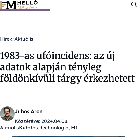
Ugrás a tartalomra
Hírek
Aktuális
1983-as ufóincidens: az új
adatok alapján tényleg
földönkívüli tárgy érkezhetett
Juhos Áron
Közzétéve:
2024.04.08.
Aktuális
Kutatás, technológia, MI
Kategóriák: