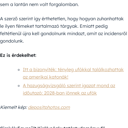
sem a lantán nem volt forgalomban.
A szerző szerint így érthetetlen, hogy hogyan zuhanhattak
le ilyen fémeket tartalmazó tárgyak. Emiatt pedig
feltétlenül újra kell gondolnunk mindazt, amit az incidensről
gondolunk.
Ez is érdekelhet:
Itt a bizonyíték: tényleg ufókkal találkozhattak
az amerikai katonák!
A hazugságvizsgáló szerint igazat mond az
időutazó: 2028-ban jönnek az ufók
Kiemelt kép:
depositphotos.com