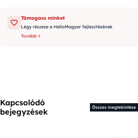
Támogass minket
Légy részese a HelloMagyar fejlesztésének
Tovább
Kapcsolódó
Összes megtekintése
bejegyzések