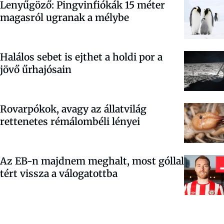
Lenyűgöző: Pingvinfiókák 15 méter
magasról ugranak a mélybe
Halálos sebet is ejthet a holdi por a
jövő űrhajósain
Rovarpókok, avagy az állatvilág
rettenetes rémálombéli lényei
Az EB-n majdnem meghalt, most góllal
tért vissza a válogatottba