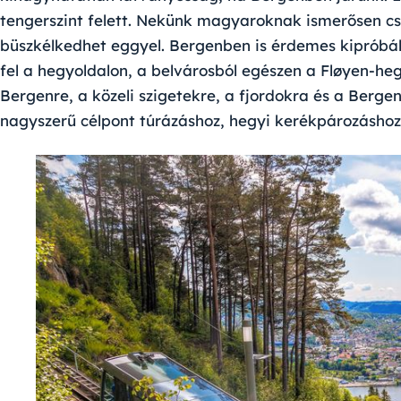
tengerszint felett. Nekünk magyaroknak ismerősen cse
büszkélkedhet eggyel. Bergenben is érdemes kipróbálni
fel a hegyoldalon, a belvárosból egészen a Fløyen-heg
Bergenre, a közeli szigetekre, a fjordokra és a Berge
nagyszerű célpont túrázáshoz, hegyi kerékpározásho