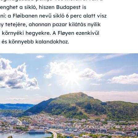
nghet a sikló, hiszen Budapest is
: a Fløibanen nevű sikló 6 perc alatt visz
y tetejére, ahonnan pazar kilátás nyílik
n környéki hegyekre. A Fløyen ezenkívül
z és könnyebb kalandokhoz.