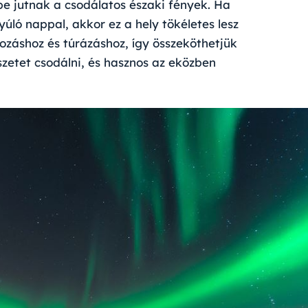
be jutnak a csodálatos északi fények. Ha
yúló nappal, akkor ez a hely tökéletes lesz
rozáshoz és túrázáshoz, így összeköthetjük
szetet csodálni, és hasznos az eközben