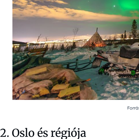
Forrá
2. Oslo és régiója