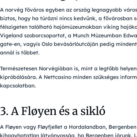
A norvég főváros egyben az ország legnagyobb város
biztos, hogy ha túrázni nincs kedvünk, a fővárosban
félszigeten található hajómúzeumokban viking hajók
Vigeland szoborcsoportot, a Munch Múzeumban Edwar
gate-en, vagyis Oslo bevásárlóutcáján pedig mindent
annál is többet.
Természetesen Norvégiában is, mint a legtöbb helyen,
kipróbálására. A Nettcasino minden szükséges inform
kapcsolatban.
3. A Fløyen és a sikló
A Fløyen vagy Fløyfjellet a Hordalandban, Bergenben
kihagyhatatlan látványosság, ha Bergenben járunk.