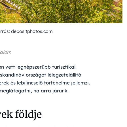
rrás: depositphotos.com
talom
 vett legnépszerűbb turisztikai
skandináv országot lélegzetelállító
k és lebilincselő történelme jellemzi.
eglátogatni, ha arra járunk.
ek földje