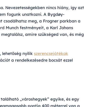
a. Nevezetességekben nincs hiány, így azt
 sem fogunk unatkozni. A Bygdøy-
at csodálhatsz meg, a
Frogner parkban a
d Munch festményeit, a Karl Johans
 megtalálsz, amire szükséged van, és még
 lehetőség nyílik
szerencsejátékok
ációt a rendelkezésedre bocsát ezzel
 található „városhegyek” egyike, és egy
 Legmagasabb pontja 400 méterrel van a