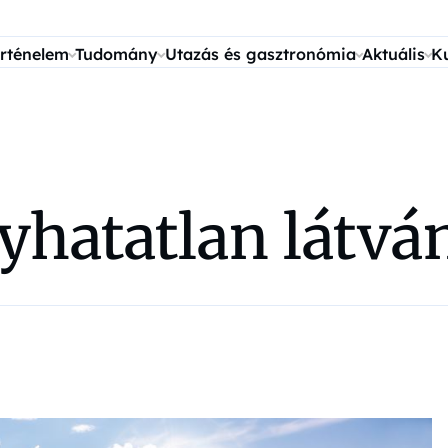
rténelem
Tudomány
Utazás és gasztronómia
Aktuális
K
yhatatlan látvá