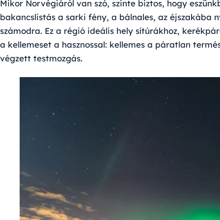
Mikor Norvégiáról van szó, szinte biztos, hogy eszünk
bakancslistás a sarki fény, a bálnales, az éjszakába n
számodra. Ez a régió ideális hely sítúrákhoz, kerékpá
a kellemeset a hasznossal: kellemes a páratlan termé
végzett testmozgás.