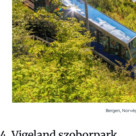
Bergen, Norvég
4. Vigeland szoborpark