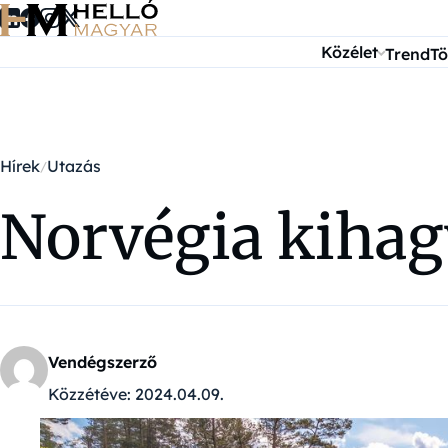
Ugrás a tartalomra
Közélet
Trend
Tö
Hírek
Utazás
Norvégia kihag
Vendégszerző
Közzétéve:
2024.04.09.