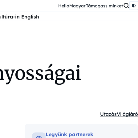
HelloMagyar
Támogass minket
ultúra
in English
nyosságai
Utazás
Világjáró
Kategóriák:
Legyünk partnerek