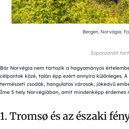
Bergen, Norvágia. Fo
Szponzorált tar
Bár Norvégia nem tartozik a hagyományos értelemben
célpontok közé, talán épp ezért annyira különleges. A 
természeti csodák, hangulatos városok, jókedvű embere
Íme 5 hely Norvégiában, amit mindenképp érdemes m
1. Tromsø és az északi fény