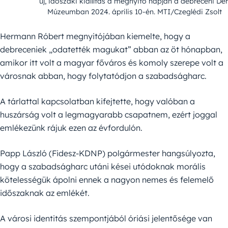
új, időszaki kiállítás a megnyitó napján a debreceni Dér
Múzeumban 2024. április 10-én. MTI/Czeglédi Zsolt
Hermann Róbert megnyitójában kiemelte, hogy a
debreceniek „odatették magukat” abban az öt hónapban,
amikor itt volt a magyar főváros és komoly szerepe volt a
városnak abban, hogy folytatódjon a szabadságharc.
A tárlattal kapcsolatban kifejtette, hogy valóban a
huszárság volt a legmagyarabb csapatnem, ezért joggal
emlékezünk rájuk ezen az évfordulón.
Papp László (Fidesz-KDNP) polgármester hangsúlyozta,
hogy a szabadságharc utáni kései utódoknak morális
kötelességük ápolni ennek a nagyon nemes és felemelő
időszaknak az emlékét.
A városi identitás szempontjából óriási jelentősége van