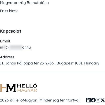
Magyarország Bemutatása
Friss hírek
Kapcsolat
Email
in
**
@
*********
ar.hu
Address
II. János Pál pápa tér 23. 2/66., Budapest 1081, Hungary
2026 © HelloMagyar | Minden jog fenntartva!