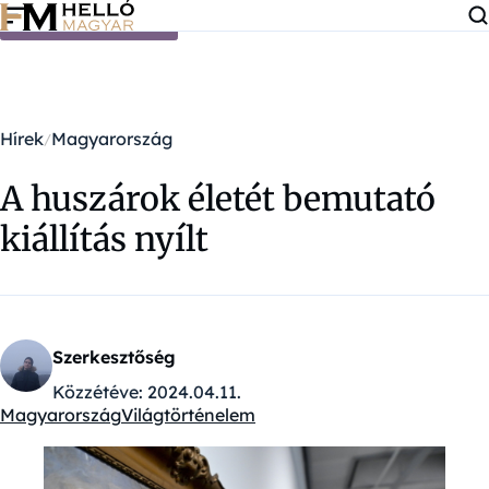
Ugrás a tartalomra
Hírek
Magyarország
A huszárok életét bemutató
kiállítás nyílt
Szerkesztőség
Közzétéve:
2024.04.11.
Magyarország
Világtörténelem
Kategóriák: