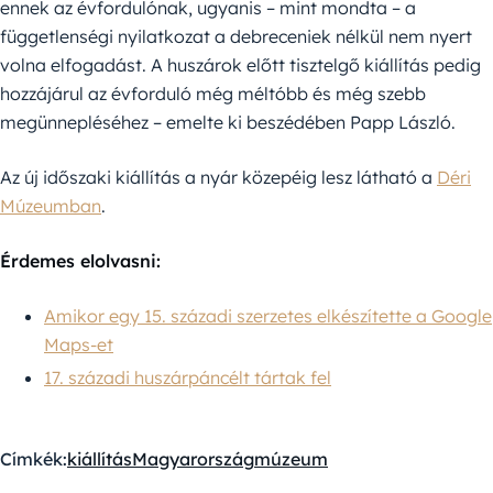
ennek az évfordulónak, ugyanis – mint mondta – a
függetlenségi nyilatkozat a debreceniek nélkül nem nyert
volna elfogadást. A huszárok előtt tisztelgő kiállítás pedig
hozzájárul az évforduló még méltóbb és még szebb
megünnepléséhez – emelte ki beszédében Papp László.
Az új időszaki kiállítás a nyár közepéig lesz látható a
Déri
Múzeumban
.
Érdemes elolvasni:
Amikor egy 15. századi szerzetes elkészítette a Google
Maps-et
17. századi huszárpáncélt tártak fel
Címkék:
kiállítás
Magyarország
múzeum