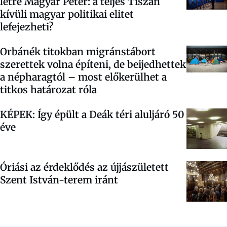
létre Magyar Péter: a teljes Tiszán
kívüli magyar politikai elitet
lefejezheti?
Orbánék titokban migránstábort
szerettek volna építeni, de beijedhettek
a népharagtól – most előkerülhet a
titkos határozat róla
KÉPEK: Így épült a Deák téri aluljáró 50
éve
Óriási az érdeklődés az újjászületett
Szent István-terem iránt