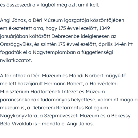
és összeszedi a világból még azt, amit kell.
Angi János, a Déri Múzeum igazgatója köszöntőjében
emlékeztetett arra, hogy 175 évvel ezelőtt, 1849
januárjában költözött Debrecenbe ideiglenesen az
Országgyűlés, és szintén 175 évvel ezelőtt, április 14-én itt
fogadták el a Nagytemplomban a függetlenségi
nyilatkozatot.
A tárlathoz a Déri Múzeum és Mándi Norbert műgyűjtő
mellett hozzájárult Hermann Róbert, a Honvédelmi
Minisztérium Hadtörténeti Intézet és Múzeum
parancsnokának tudományos helyettese, valamint maga a
múzeum is, a Debreceni Református Kollégium
Nagykönyvtára, a Szépművészeti Múzeum és a Békéssy
Béla Vívóklub is – mondta el Angi János.