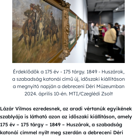
Érdeklődők a 175 év - 175 tárgy. 1849 - Huszárok,
a szabadság katonái című új, időszaki kiállításon
a megnyitó napján a debreceni Déri Múzeumban
2024. április 10-én. MTI/Czeglédi Zsolt
Lázár Vilmos ezredesnek, az aradi vértanúk egyikének
szablyája is látható azon az időszaki kiállításon, amely
175 év – 175 tárgy – 1849 – Huszárok, a szabadság
katonái címmel nyílt meg szerdán a debreceni Déri