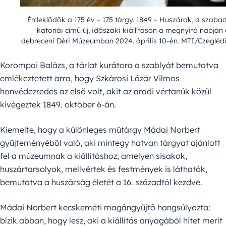
Érdeklődők a 175 év – 175 tárgy. 1849 – Huszárok, a szaba
katonái című új, időszaki kiállításon a megnyitó napján
debreceni Déri Múzeumban 2024. április 10-én. MTI/Czeglédi
Korompai Balázs, a tárlat kurátora a szablyát bemutatva
emlékeztetett arra, hogy Szkárosi Lázár Vilmos
honvédezredes az első volt, akit az aradi vértanúk közül
kivégeztek 1849. október 6-án.
Kiemelte, hogy a különleges műtárgy Mádai Norbert
gyűjteményéből való, aki mintegy hatvan tárgyat ajánlott
fel a múzeumnak a kiállításhoz, amelyen sisakok,
huszártarsolyok, mellvértek és festmények is láthatók,
bemutatva a huszárság életét a 16. századtól kezdve.
Mádai Norbert kecskeméti magángyűjtő hangsúlyozta:
bízik abban, hogy lesz, aki a kiállítás anyagából hitet merít