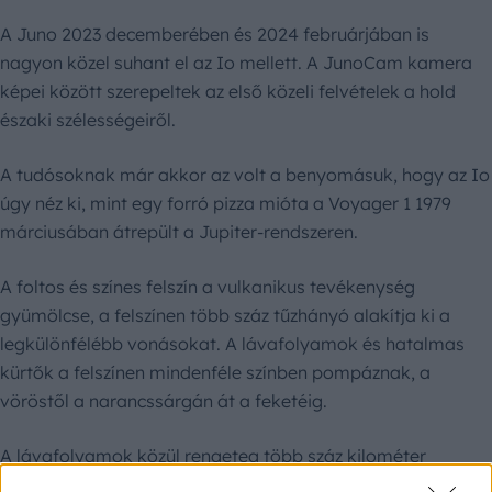
A Juno 2023 decemberében és 2024 februárjában is
nagyon közel suhant el az Io mellett. A JunoCam kamera
képei között szerepeltek az első közeli felvételek a hold
északi szélességeiről.
A tudósoknak már akkor az volt a benyomásuk, hogy az Io
úgy néz ki, mint egy forró pizza mióta a Voyager 1 1979
márciusában átrepült a Jupiter-rendszeren.
A foltos és színes felszín a vulkanikus tevékenység
gyümölcse, a felszínen több száz tűzhányó alakítja ki a
legkülönfélébb vonásokat. A lávafolyamok és hatalmas
kürtők a felszínen mindenféle színben pompáznak, a
vöröstől a narancssárgán át a feketéig.
A lávafolyamok közül rengeteg több száz kilométer
hosszan húzódik. Ebbe pedig elég elképesztő belegondolni,