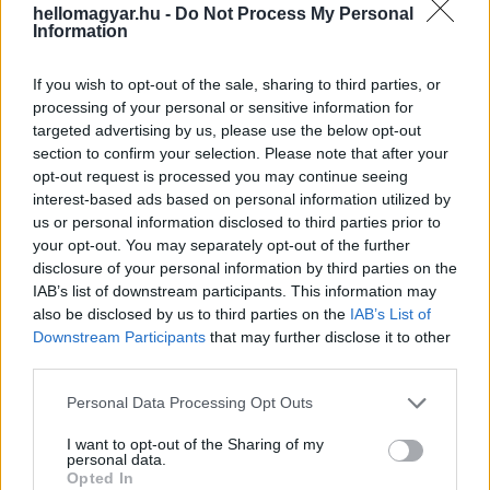
hellomagyar.hu -
Do Not Process My Personal
tekintve, hogy az Io átmérője csak kicsivel nagyobb, mint a
Information
Holdé.
If you wish to opt-out of the sale, sharing to third parties, or
processing of your personal or sensitive information for
targeted advertising by us, please use the below opt-out
section to confirm your selection. Please note that after your
opt-out request is processed you may continue seeing
interest-based ads based on personal information utilized by
us or personal information disclosed to third parties prior to
your opt-out. You may separately opt-out of the further
disclosure of your personal information by third parties on the
IAB’s list of downstream participants. This information may
A Juno tudósainak sikerült újraalkotniuk az Io egy másik
also be disclosed by us to third parties on the
IAB’s List of
látványos jellegzetességét is, egy, a felszínből kiálló tüskés
Downstream Participants
that may further disclose it to other
képződményt, amelyet csak úgy hívnak,
A meredek
. Ez a
third parties.
képződmény 5-7 km magas, és egyelőre nem igazán
Please note that this website/app uses one or more Google
Personal Data Processing Opt Outs
tudjuk, hogy milyen vulkáni tevékenység hozhatott létre
services and may gather and store information including but
ilyen lenyűgöző domborzati formát.
not limited to your visit or usage behaviour. You may click to
I want to opt-out of the Sharing of my
personal data.
grant or deny consent to Google and its third-party tags to
Opted In
use your data for below specified purposes in below Google