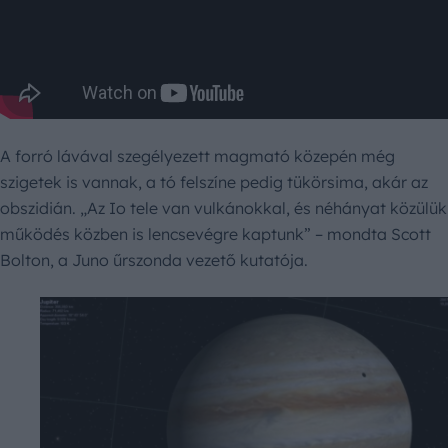
A forró lávával szegélyezett magmató közepén még
szigetek is vannak, a tó felszíne pedig tükörsima, akár az
obszidián. „Az Io tele van vulkánokkal, és néhányat közülük
működés közben is lencsevégre kaptunk” – mondta Scott
Bolton, a Juno űrszonda vezető kutatója.