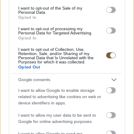
Ha már a vulkanikus tevékenységnél tartunk, két
consent section.
nemrégiben megjelent tanulmány is megdöbbentő
I want to opt-out of the Sale of my
Personal Data.
következtetésre jutott az Ióval kapcsolatban: ez a hold a
Opted In
Naprendszer hajnala óta kitöréseket produkál.
I want to opt-out of processing my
Personal Data for Targeted Advertising.
Opted In
Érdemes elolvasni:
I want to opt-out of Collection, Use,
Az űr fontosabb lehet a földi élethez, mint gondoltuk
Retention, Sale, and/or Sharing of my
Personal Data that Is Unrelated with the
Purposes for which it was collected.
Bizonyítékot találhattak a Naprendszer 9.
Opted Out
bolygójának létezésére
Google consents
I want to allow Google to enable storage
Címkék:
tudomány
related to advertising like cookies on web or
device identifiers in apps.
I want to allow my user data to be sent to
Itt állíthatod be, hogy a Google
Google for online advertising purposes.
keresőben elsők között legyen a
I want to allow Google to send me