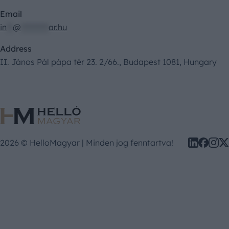
Email
in
**
@
*********
ar.hu
Address
II. János Pál pápa tér 23. 2/66., Budapest 1081, Hungary
2026 © HelloMagyar | Minden jog fenntartva!