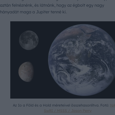
aztán felnéznénk, és látnánk, hogy az égbolt egy nagy
hányadát maga a Jupiter tenné ki.
Az Io a Föld és a Hold méreteivel összehasonlítva. Fotó:
NA
SwRI / MSSS / Jason Perry