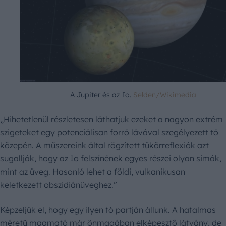
A Jupiter és az Io.
Selden/Wikimedia
„Hihetetlenül részletesen láthatjuk ezeket a nagyon extrém
szigeteket egy potenciálisan forró lávával szegélyezett tó
közepén. A műszereink által rögzített tükörreflexiók azt
sugallják, hogy az Io felszínének egyes részei olyan simák,
mint az üveg. Hasonló lehet a földi, vulkanikusan
keletkezett obszidiánüveghez.”
Képzeljük el, hogy egy ilyen tó partján állunk. A hatalmas
méretű magmató már önmagában elképesztő látvány, de