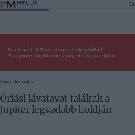
Ugrás a tartalomra
Rendkívüli: A Tisza megnevezte jelöltjét
Magyarország köztársasági elnöki posztjára
Hírek
Aktuális
Óriási lávatavat találtak a
Jupiter legvadabb holdján