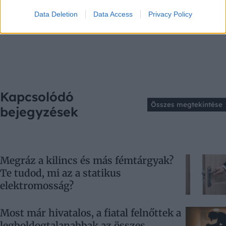
Data Deletion
Data Access
Privacy Policy
Kapcsolódó
Összes megtekintése
bejegyzések
Megráz a kilincs és más fémtárgyak?
Te tudod, mi az a statikus
elektromosság?
Most már hivatalos, a fiatal felnőttek a
legboldogtalanabbak az összes