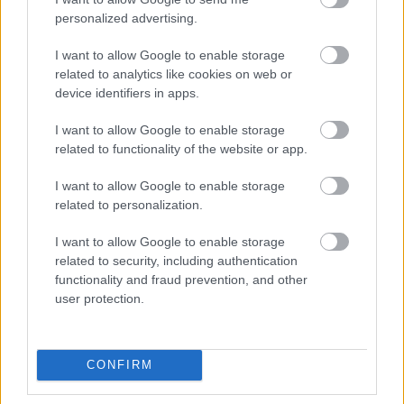
HelloMagyar!
personalized advertising.
I want to allow Google to enable storage
related to analytics like cookies on web or
device identifiers in apps.
I want to allow Google to enable storage
Legyünk partnerek
related to functionality of the website or app.
Fedezd fel több mint 10,000+ cikkünket
I want to allow Google to enable storage
Magyarországról és a kultúráról.
related to personalization.
Fedezd fel a lehetőségeket
I want to allow Google to enable storage
related to security, including authentication
functionality and fraud prevention, and other
user protection.
Támogass minket
Légy részese a HelloMagyar fejlesztésének
CONFIRM
Tovább