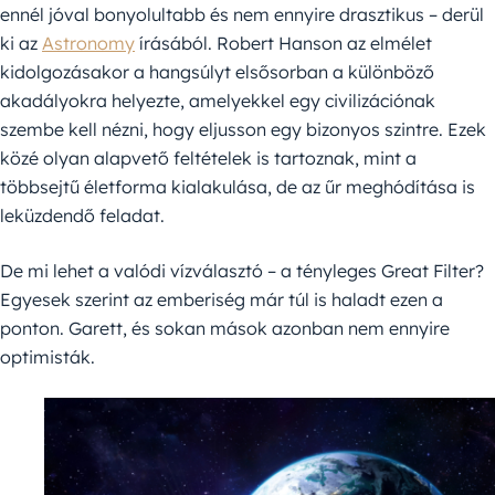
ennél jóval bonyolultabb és nem ennyire drasztikus – derül
ki az
Astronomy
írásából. Robert Hanson az elmélet
kidolgozásakor a hangsúlyt elsősorban a különböző
akadályokra helyezte, amelyekkel egy civilizációnak
szembe kell nézni, hogy eljusson egy bizonyos szintre. Ezek
közé olyan alapvető feltételek is tartoznak, mint a
többsejtű életforma kialakulása, de az űr meghódítása is
leküzdendő feladat.
De mi lehet a valódi vízválasztó – a tényleges Great Filter?
Egyesek szerint az emberiség már túl is haladt ezen a
ponton. Garett, és sokan mások azonban nem ennyire
optimisták.