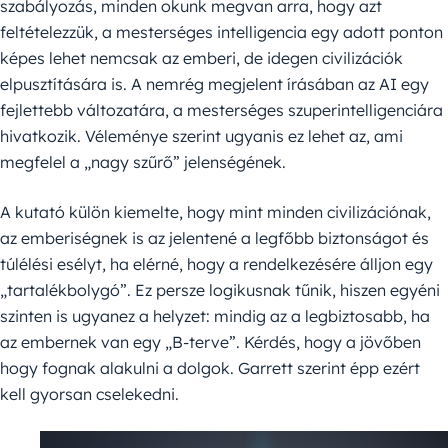
szabályozás, minden okunk megvan arra, hogy azt
feltételezzük, a mesterséges intelligencia egy adott ponton
képes lehet nemcsak az emberi, de idegen civilizációk
elpusztítására is. A nemrég megjelent írásában az AI egy
fejlettebb változatára, a mesterséges szuperintelligenciára
hivatkozik. Véleménye szerint ugyanis ez lehet az, ami
megfelel a „nagy szűrő” jelenségének.
A kutató külön kiemelte, hogy mint minden civilizációnak,
az emberiségnek is az jelentené a legfőbb biztonságot és
túlélési esélyt, ha elérné, hogy a rendelkezésére álljon egy
„tartalékbolygó”. Ez persze logikusnak tűnik, hiszen egyéni
szinten is ugyanez a helyzet: mindig az a legbiztosabb, ha
az embernek van egy „B-terve”. Kérdés, hogy a jövőben
hogy fognak alakulni a dolgok. Garrett szerint épp ezért
kell gyorsan cselekedni.