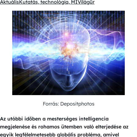
Aktuális
Kutatás, technológia, MI
Világűr
Kategóriák:
Forrás: Depositphotos
Az utóbbi időben a mesterséges intelligencia
megjelenése és rohamos ütemben való elterjedése az
egyik legfélelmetesebb globális probléma, amivel