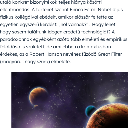
utaló konkrét bizonyítékok teljes hiánya közötti
ellentmondás. A történet szerint Enrico Fermi Nobel-díjas
fizikus kollégáival ebédelt, amikor először feltette az
egyetlen egyszerű kérdést: „hol vannak?”. Hogy lehet,
hogy sosem találtunk idegen eredetű technológiát? A
paradoxonnak egyébként azóta több elméleti és empirikus
feloldása is született, de ami ebben a kontextusban
érdekes, az a Robert Hanson nevéhez fűződő Great Filter
(magyarul: nagy szűrő) elmélete.