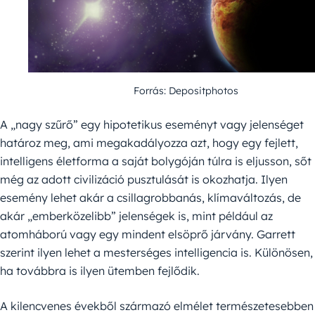
Forrás: Depositphotos
A „nagy szűrő” egy hipotetikus eseményt vagy jelenséget
határoz meg, ami megakadályozza azt, hogy egy fejlett,
intelligens életforma a saját bolygóján túlra is eljusson, sőt
még az adott civilizáció pusztulását is okozhatja. Ilyen
esemény lehet akár a csillagrobbanás, klímaváltozás, de
akár „emberközelibb” jelenségek is, mint például az
atomháború vagy egy mindent elsöprő járvány. Garrett
szerint ilyen lehet a mesterséges intelligencia is. Különösen,
ha továbbra is ilyen ütemben fejlődik.
A kilencvenes évekből származó elmélet természetesebben