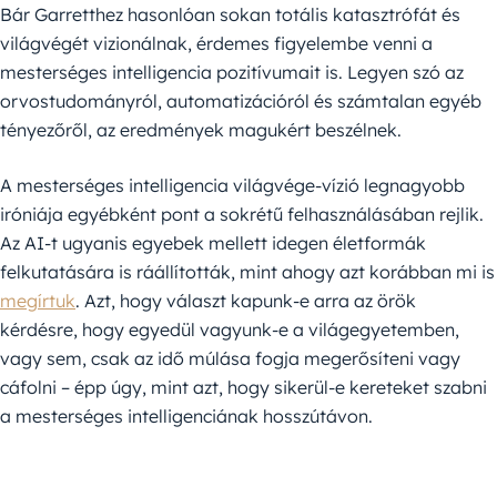
Bár Garretthez hasonlóan sokan totális katasztrófát és
világvégét vizionálnak, érdemes figyelembe venni a
mesterséges intelligencia pozitívumait is. Legyen szó az
orvostudományról, automatizációról és számtalan egyéb
tényezőről, az eredmények magukért beszélnek.
A mesterséges intelligencia világvége-vízió legnagyobb
iróniája egyébként pont a sokrétű felhasználásában rejlik.
Az AI-t ugyanis egyebek mellett idegen életformák
felkutatására is ráállították, mint ahogy azt korábban mi is
megírtuk
. Azt, hogy választ kapunk-e arra az örök
kérdésre, hogy egyedül vagyunk-e a világegyetemben,
vagy sem, csak az idő múlása fogja megerősíteni vagy
cáfolni – épp úgy, mint azt, hogy sikerül-e kereteket szabni
a mesterséges intelligenciának hosszútávon.