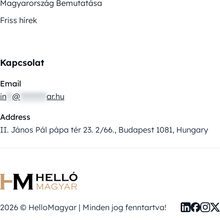
Magyarország Bemutatása
Friss hírek
Kapcsolat
Email
in
**
@
*********
ar.hu
Address
II. János Pál pápa tér 23. 2/66., Budapest 1081, Hungary
2026 © HelloMagyar | Minden jog fenntartva!