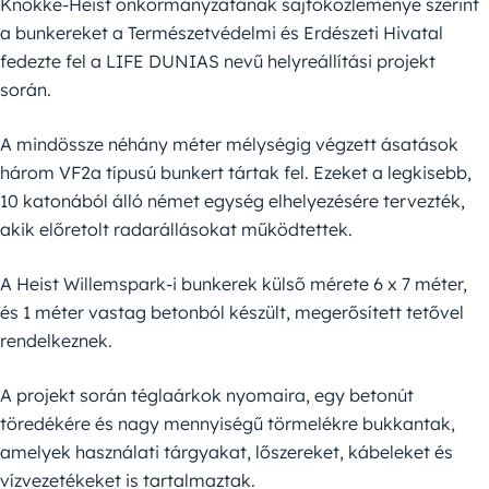
Knokke-Heist önkormányzatának sajtóközleménye szerint
a bunkereket a Természetvédelmi és Erdészeti Hivatal
fedezte fel a LIFE DUNIAS nevű helyreállítási projekt
során.
A mindössze néhány méter mélységig végzett ásatások
három VF2a típusú bunkert tártak fel. Ezeket a legkisebb,
10 katonából álló német egység elhelyezésére tervezték,
akik előretolt radarállásokat működtettek.
A Heist Willemspark-i bunkerek külső mérete 6 x 7 méter,
és 1 méter vastag betonból készült, megerősített tetővel
rendelkeznek.
A projekt során téglaárkok nyomaira, egy betonút
töredékére és nagy mennyiségű törmelékre bukkantak,
amelyek használati tárgyakat, lőszereket, kábeleket és
vízvezetékeket is tartalmaztak.