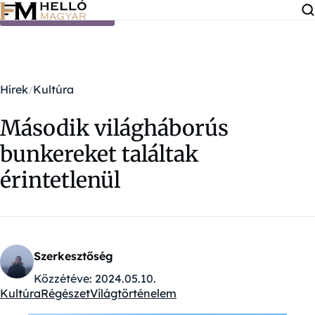
Ugrás a tartalomra
Hírek
Kultúra
Második világháborús
bunkereket találtak
érintetlenül
Szerkesztőség
Közzétéve:
2024.05.10.
Kultúra
Régészet
Világtörténelem
Kategóriák: