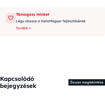
Támogass minket
Légy részese a HelloMagyar fejlesztésének
Tovább
Kapcsolódó
Összes megtekintése
bejegyzések