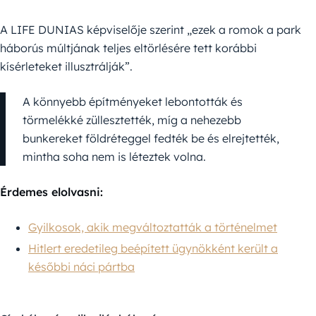
A LIFE DUNIAS képviselője szerint „ezek a romok a park
háborús múltjának teljes eltörlésére tett korábbi
kísérleteket illusztrálják”.
A könnyebb építményeket lebontották és
törmelékké züllesztették, míg a nehezebb
bunkereket földréteggel fedték be és elrejtették,
mintha soha nem is léteztek volna.
Érdemes elolvasni:
Gyilkosok, akik megváltoztatták a történelmet
Hitlert eredetileg beépített ügynökként került a
későbbi náci pártba