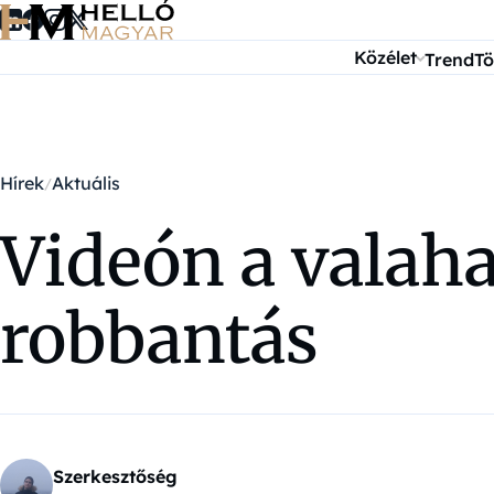
Ugrás a tartalomra
Közélet
Trend
Tö
Hírek
Aktuális
Videón a valaha
robbantás
Szerkesztőség