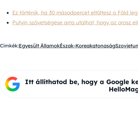
Ez történik, ha 30 másodpercet eltöltesz a Föld le
Putyin szövetségese arra utalhat, hogy az orosz
Címkék:
Egyesült Államok
Észak-Korea
katonaság
Szovjetun
Itt állíthatod be, hogy a Google k
HelloMag