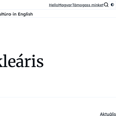
HelloMagyar
Támogass minket
ultúra
in English
leáris
Aktuális