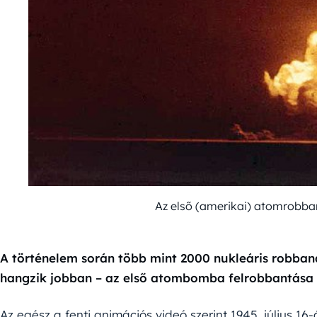
Az első (amerikai) atomrobb
A történelem során több mint 2000 nukleáris robban
hangzik jobban – az első atombomba felrobbantása ó
Az egész a fenti animációs videó szerint 1945. július 16