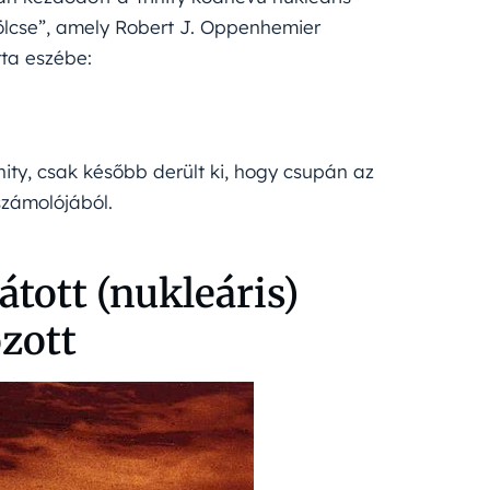
lcse”, amely Robert J. Oppenhemier
tta eszébe:
nity, csak később derült ki, hogy csupán az
zámolójából.
tott (nukleáris)
zott