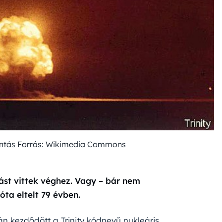
antás Forrás: Wikimedia Commons
ást vittek véghez. Vagy – bár nem
ta eltelt 79 évben.
-án kezdődött a Trinity kódnevű nukleáris