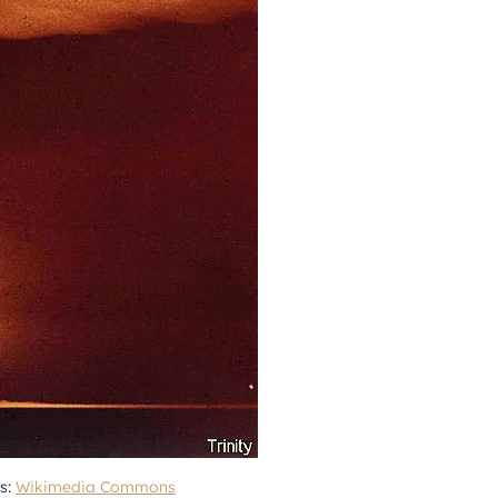
ás:
Wikimedia Commons