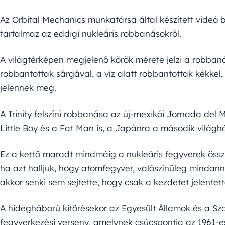
Az Orbital Mechanics munkatársa által készített videó bá
tartalmaz az eddigi nukleáris robbanásokról.
A világtérképen megjelenő körök mérete jelzi a robbanás 
robbantottak sárgával, a víz alatt robbantottak kékkel
jelennek meg.
A Trinity felszíni robbanása az új-mexikói Jornada del 
Little Boy és a Fat Man is, a Japánra a második vilá
Ez a kettő maradt mindmáig a nukleáris fegyverek össze
ha azt halljuk, hogy atomfegyver, valószínűleg mindann
akkor senki sem sejtette, hogy csak a kezdetet jelentett
A hidegháború kitörésekor az Egyesült Államok és a Szov
fegyverkezési verseny, amelynek csúcspontja az 1961-