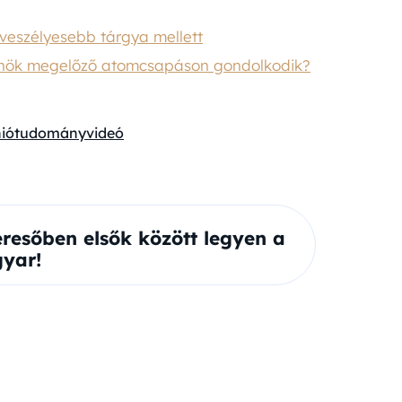
gveszélyesebb tárgya mellett
 elnök megelőző atomcsapáson gondolkodik?
ió
tudomány
videó
eresőben elsők között legyen a
yar!