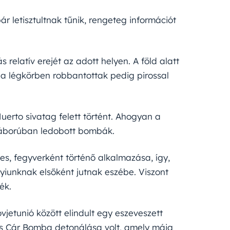
r letisztultnak tűnik, rengeteg információt
relatív erejét az adott helyen. A föld alatt
, a légkörben robbantottak pedig pirossal
Muerto sivatag felett történt. Ahogyan a
gháborúban ledobott bombák.
s, fegyverként történő alkalmazása, így,
yiunknak elsőként jutnak eszébe. Viszont
ék.
jetunió között elindult egy eszeveszett
es Cár Bomba detonálása volt, amely máig