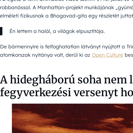
robbanással. A Manhattan-projekt munkájának „gyümö
elméleti fizikusnak a Bhagavad-gíta egy részletét jutta
Én lettem a halál, a világok elpusztítója.
De bármennyire is felfoghatatlan látványt nyújtott a Tri
atomkorszak nyitánya volt, derül ki az
Open Culture
bes
A hidegháború soha nem lá
fegyverkezési versenyt ho