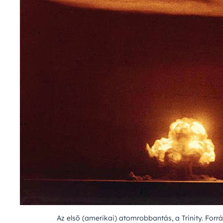
Az első (amerikai) atomrobbantás, a Trinity. Forr