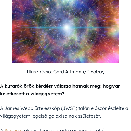
Illusztráció: Gerd Altmann/Pixabay
A kutatók örök kérdést válaszolhatnak meg: hogyan
keletkezett a világegyetem?
A James Webb űrteleszkóp (JWST) talán először észlelte a
világegyetem legelső galaxisainak születését.
A
Science
folyóiratban csütörtökön megjelent új