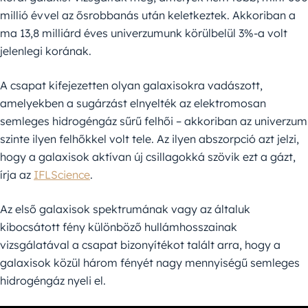
millió évvel az ősrobbanás után keletkeztek. Akkoriban a
ma 13,8 milliárd éves univerzumunk körülbelül 3%-a volt
jelenlegi korának.
A csapat kifejezetten olyan galaxisokra vadászott,
amelyekben a sugárzást elnyelték az elektromosan
semleges hidrogéngáz sűrű felhői – akkoriban az univerzum
szinte ilyen felhőkkel volt tele. Az ilyen abszorpció azt jelzi,
hogy a galaxisok aktívan új csillagokká szövik ezt a gázt,
írja az
IFLScience
.
Az első galaxisok spektrumának vagy az általuk
kibocsátott fény különböző hullámhosszainak
vizsgálatával a csapat bizonyítékot talált arra, hogy a
galaxisok közül három fényét nagy mennyiségű semleges
hidrogéngáz nyeli el.