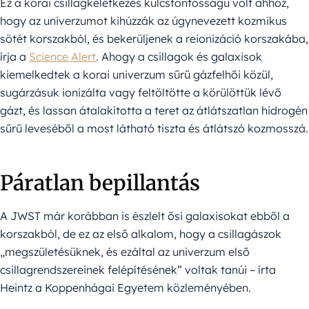
Ez a korai csillagkeletkezés kulcsfontosságú volt ahhoz,
hogy az univerzumot kihúzzák az úgynevezett kozmikus
sötét korszakból, és bekerüljenek a reionizáció korszakába,
írja a
Science Alert
. Ahogy a csillagok és galaxisok
kiemelkedtek a korai univerzum sűrű gázfelhői közül,
sugárzásuk ionizálta vagy feltöltötte a körülöttük lévő
gázt, és lassan átalakította a teret az átlátszatlan hidrogén
sűrű leveséből a most látható tiszta és átlátszó kozmosszá.
Páratlan bepillantás
A JWST már korábban is észlelt ősi galaxisokat ebből a
korszakból, de ez az első alkalom, hogy a csillagászok
„megszületésüknek, és ezáltal az univerzum első
csillagrendszereinek felépítésének” voltak tanúi – írta
Heintz a Koppenhágai Egyetem közleményében.