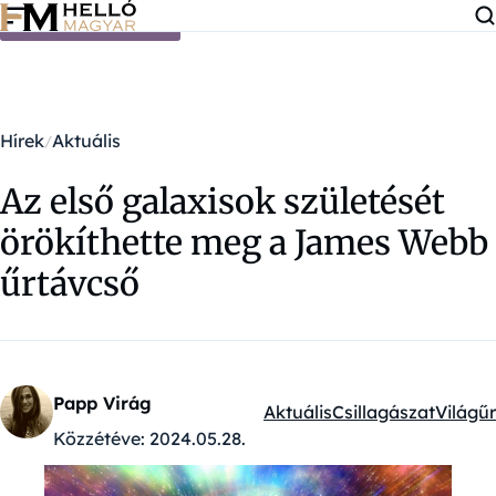
Ugrás a tartalomra
Hírek
Aktuális
Az első galaxisok születését
örökíthette meg a James Webb
űrtávcső
Papp Virág
Aktuális
Csillagászat
Világűr
Kategóriák:
Közzétéve:
2024.05.28.