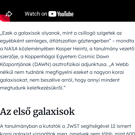
„Ezek a galaxisok olyanok, mint a csillogó szigetek az
egyébként semleges, átlátszatlan gáztengerben” – mondta
a NASA közleményében Kasper Heintz, a tanulmány vezető
szerzője, a Koppenhágai Egyetem Cosmic Dawn
Központjának (DAWN) asztrofizikai adjunktusa. „A Webb
nélkül nem tudnánk megfigyelni ezeket a nagyon korai
galaxisokat, nem beszélve arról, hogy annyi mindent
megtudunk keletkezésükről.”
Az első galaxisok
A tanulmányban a kutatók a JWST segítségével 12 ismert
korai galaxist vizsgáltak meg, amelyek nem több, mint 600