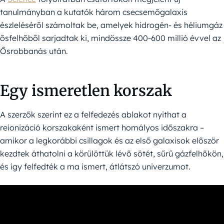
tanulmányban a kutatók három csecsemőgalaxis
észleléséről számoltak be, amelyek hidrogén- és héliumgáz
ősfelhőből sarjadtak ki, mindössze 400-600 millió évvel az
Ősrobbanás után.
Egy ismeretlen korszak
A szerzők szerint ez a felfedezés ablakot nyithat a
reionizáció korszakaként ismert homályos időszakra –
amikor a legkorábbi csillagok és az első galaxisok először
kezdtek áthatolni a körülöttük lévő sötét, sűrű gázfelhőkön,
és így felfedték a ma ismert, átlátszó univerzumot.