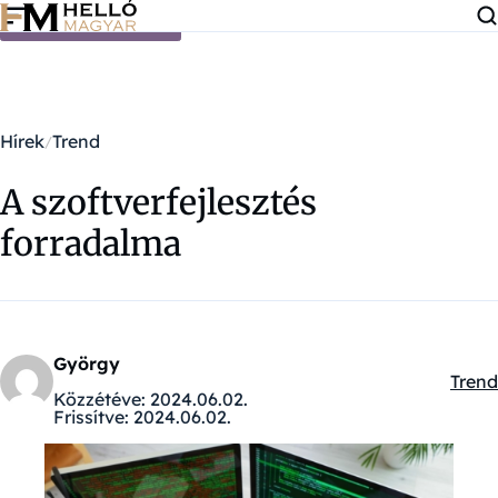
Ugrás a tartalomra
Hírek
Trend
A szoftverfejlesztés
forradalma
György
Trend
Kateg
Közzétéve:
2024.06.02.
Frissítve:
2024.06.02.