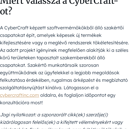
Miért válassza a CyberCraft-
ot?
A CyberCraft képzett szoftvermérnökökből álló szakértői
csapatokat épít, amelyek képesek új termékek
kifejlesztésére vagy a meglévő rendszerek tökéletesítésére.
Az adott projekt igényinek megfelelően alakítják ki a széles
körű területeken tapasztalt szakemberekből álló
csapatokat. Szakértő munkatársaik szorosan
együttműködnek az ügyfelekkel a legjobb megoldások
felkutatása érdekében, rugalmas árképzést és megbízható
szolgáltatásnyújtást kínálva. Látogasson el a
cybercraftinc.com
oldalra, és foglaljon időpontot egy
konzultációra most!
Jogi nyilatkozat: a szponzorált cikk(ek) szerzője(i)
kizárólagosan felelős(ek) a kifejtett véleményekért vagy