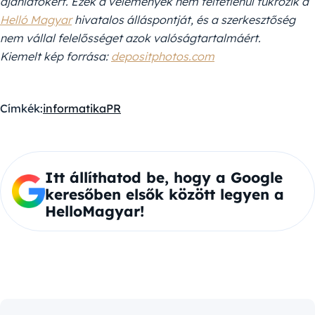
ajánlatokért. Ezek a vélemények nem feltétlenül tükrözik a
Helló Magyar
hivatalos álláspontját, és a szerkesztőség
nem vállal felelősséget azok valóságtartalmáért.
Kiemelt kép forrása:
depositphotos.com
Címkék:
informatika
PR
Itt állíthatod be, hogy a Google
keresőben elsők között legyen a
HelloMagyar!