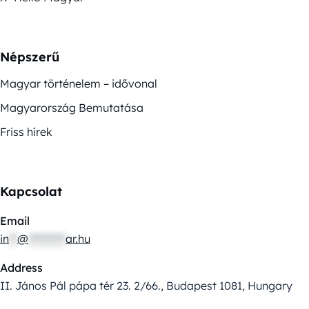
Népszerű
Magyar történelem – idővonal
Magyarország Bemutatása
Friss hírek
Kapcsolat
Email
in
**
@
*********
ar.hu
Address
II. János Pál pápa tér 23. 2/66., Budapest 1081, Hungary