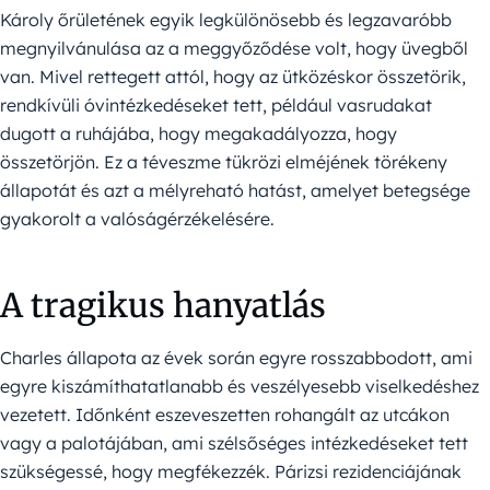
Károly őrületének egyik legkülönösebb és legzavaróbb
megnyilvánulása az a meggyőződése volt, hogy üvegből
van. Mivel rettegett attól, hogy az ütközéskor összetörik,
rendkívüli óvintézkedéseket tett, például vasrudakat
dugott a ruhájába, hogy megakadályozza, hogy
összetörjön. Ez a téveszme tükrözi elméjének törékeny
állapotát és azt a mélyreható hatást, amelyet betegsége
gyakorolt a valóságérzékelésére.
A tragikus hanyatlás
Charles állapota az évek során egyre rosszabbodott, ami
egyre kiszámíthatatlanabb és veszélyesebb viselkedéshez
vezetett. Időnként eszeveszetten rohangált az utcákon
vagy a palotájában, ami szélsőséges intézkedéseket tett
szükségessé, hogy megfékezzék. Párizsi rezidenciájának