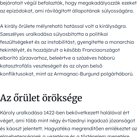
bejáratait végül befalazták, hogy megakadályozzák ezeket
az epizódokat, ami rávilágított állapotának súlyosságára.
A király őrülete mélyreható hatással volt a királyságra.
Szeszélyes uralkodása súlyosbította a politikai
feszültségeket és az instabilitást, gyengítette a monarchia
tekintélyét, és hozzájárult a később Franciaországot
elborító zűrzavarhoz, beleértve a százéves háború
katasztrofális veszteségeit és az olyan belső
konfliktusokat, mint az Armagnac-Burgund polgárháború.
Az őrület öröksége
Károly uralkodása 1422-ben bekövetkezett halálával ért
véget, ami több mint négy évtizednyi ingadozó józanságot
és káoszt jelentett. Hagyatéka megrendítően emlékeztet az
elmebetegségnek a vezetésre és a történelem menetére