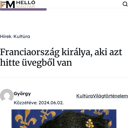
Ugrás a tartalomra
Hírek
Kultúra
Franciaország királya, aki azt
hitte üvegből van
György
Kultúra
Világtörténelem
Kategóriák:
Közzétéve:
2024.06.02.