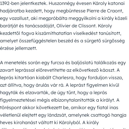
1392-ben jelentkeztek. Huszonnégy évesen Károly katonai
hadjáratba kezdett, hogy megbüntesse Pierre de Craont,
egy vazallust, aki megpróbálta meggyilkolni a király közeli
barátját és tanácsadóját, Olivier de Clissont. Károly
kezdettől fogva kiszámíthatatlan viselkedést tanúsított,
amelyet összefüggéstelen beszéd és a sürgető sürgősség
érzése jellemzett.
A menetelés során egy furcsa és baljóslatú találkozás egy
zavart leprással előrevetítette az elkövetkező káoszt. A
leprás kitartóan kiabált Charlesra, hogy forduljon vissza,
azt állítva, hogy árulás vár rá. A leprást figyelmen kívül
hagyták és elzavarták, de úgy tűnt, hogy a leprás
figyelmeztetései mégis elbizonytalanították a királyt. A
töréspont akkor következett be, amikor egy fiatal inas
véletlenül elejtett egy lándzsát, amelynek csattogó hangja
heves kirohanást váltott ki Károlyból. A király