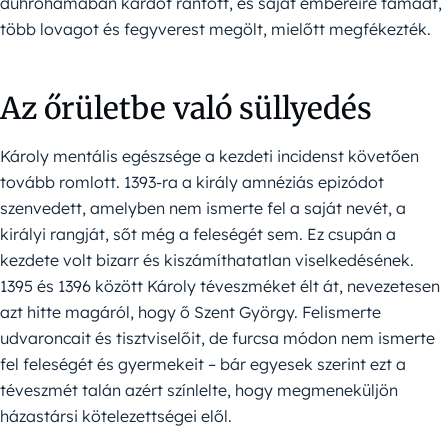
dührohamában kardot rántott, és saját embereire támadt,
több lovagot és fegyverest megölt, mielőtt megfékezték.
Az őrületbe való süllyedés
Károly mentális egészsége a kezdeti incidenst követően
tovább romlott. 1393-ra a király amnéziás epizódot
szenvedett, amelyben nem ismerte fel a saját nevét, a
királyi rangját, sőt még a feleségét sem. Ez csupán a
kezdete volt bizarr és kiszámíthatatlan viselkedésének.
1395 és 1396 között Károly téveszméket élt át, nevezetesen
azt hitte magáról, hogy ő Szent György. Felismerte
udvaroncait és tisztviselőit, de furcsa módon nem ismerte
fel feleségét és gyermekeit – bár egyesek szerint ezt a
téveszmét talán azért színlelte, hogy megmeneküljön
házastársi kötelezettségei elől.