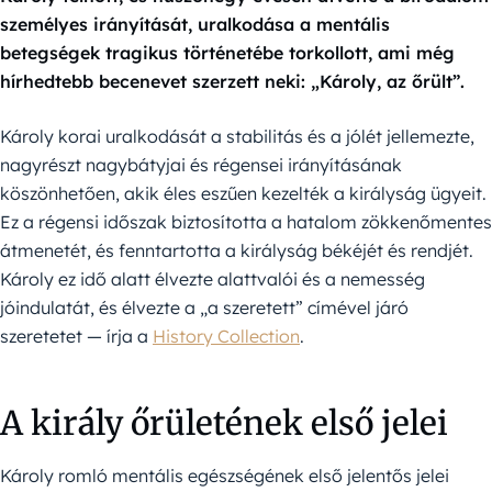
személyes irányítását, uralkodása a mentális
betegségek tragikus történetébe torkollott, ami még
hírhedtebb becenevet szerzett neki: „Károly, az őrült”.
Károly korai uralkodását a stabilitás és a jólét jellemezte,
nagyrészt nagybátyjai és régensei irányításának
köszönhetően, akik éles eszűen kezelték a királyság ügyeit.
Ez a régensi időszak biztosította a hatalom zökkenőmentes
átmenetét, és fenntartotta a királyság békéjét és rendjét.
Károly ez idő alatt élvezte alattvalói és a nemesség
jóindulatát, és élvezte a „a szeretett” címével járó
szeretetet — írja a
History Collection
.
A király őrületének első jelei
Károly romló mentális egészségének első jelentős jelei