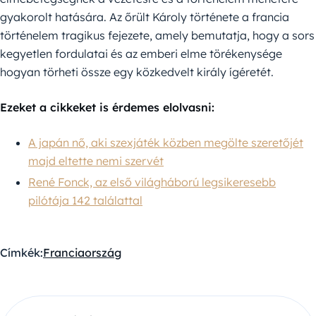
gyakorolt hatására. Az őrült Károly története a francia
történelem tragikus fejezete, amely bemutatja, hogy a sors
kegyetlen fordulatai és az emberi elme törékenysége
hogyan törheti össze egy közkedvelt király ígéretét.
Ezeket a cikkeket is érdemes elolvasni:
A japán nő, aki szexjáték közben megölte szeretőjét
majd eltette nemi szervét
René Fonck, az első világháború legsikeresebb
pilótája 142 találattal
Címkék:
Franciaország