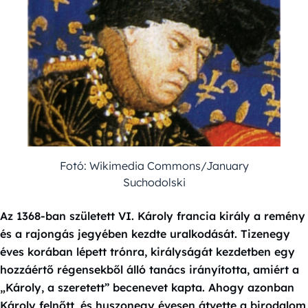
Fotó: Wikimedia Commons/January
Suchodolski
Az 1368-ban született VI. Károly francia király a remény
és a rajongás jegyében kezdte uralkodását. Tizenegy
éves korában lépett trónra, királyságát kezdetben egy
hozzáértő régensekből álló tanács irányította, amiért a
„Károly, a szeretett” becenevet kapta. Ahogy azonban
Károly felnőtt, és huszonegy évesen átvette a birodalom