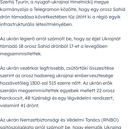
Szerhij Tyurin, a nyugat-ukrajnai Hmelnickij megye
kormányzója a Telegramon közölte, hogy egy orosz Sahid
drón támadása következtében tűz ütött ki a régió egyik
infrastrukturális létesítményében.
Az ukrán légierő arról számolt be, hogy az éjjel Ukrajnát
támadó 18 orosz Sahid drónból 17-et a levegőben
megsemmisítettek.
Az ukrán vezérkar legfrissebb, csütörtöki összesítése
szerint az orosz hadsereg ukrajnai embervesztesége
hozzávetőleg 1300-zal 515 ezerre nőtt. Az ukrán erők
szerdán megsemmisítettek egyebek mellett 22 orosz
harckocsit, 48 tüzérségi és egy légvédelmi rendszert,
valamint 41 drónt.
Az ukrán Nemzetbiztonsági és Védelmi Tanács (RNBO)
sajtószolgálata arról számolt be, hogy elemzők Ukrajna