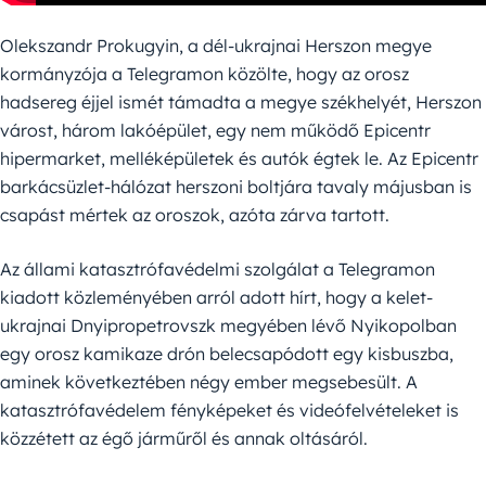
Olekszandr Prokugyin, a dél-ukrajnai Herszon megye
kormányzója a Telegramon közölte, hogy az orosz
hadsereg éjjel ismét támadta a megye székhelyét, Herszon
várost, három lakóépület, egy nem működő Epicentr
hipermarket, melléképületek és autók égtek le. Az Epicentr
barkácsüzlet-hálózat herszoni boltjára tavaly májusban is
csapást mértek az oroszok, azóta zárva tartott.
Az állami katasztrófavédelmi szolgálat a Telegramon
kiadott közleményében arról adott hírt, hogy a kelet-
ukrajnai Dnyipropetrovszk megyében lévő Nyikopolban
egy orosz kamikaze drón belecsapódott egy kisbuszba,
aminek következtében négy ember megsebesült. A
katasztrófavédelem fényképeket és videófelvételeket is
közzétett az égő járműről és annak oltásáról.