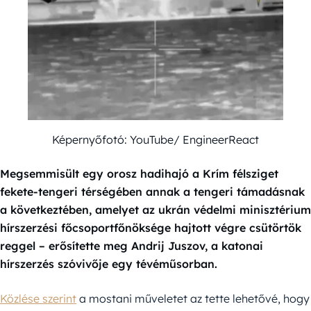
Képernyőfotó: YouTube/ EngineerReact
Megsemmisült egy orosz hadihajó a Krím félsziget
fekete-tengeri térségében annak a tengeri támadásnak
a következtében, amelyet az ukrán védelmi minisztérium
hírszerzési főcsoportfőnöksége hajtott végre csütörtök
reggel – erősítette meg Andrij Juszov, a katonai
hírszerzés szóvivője egy tévéműsorban.
Közlése szerint
a mostani műveletet az tette lehetővé, hogy