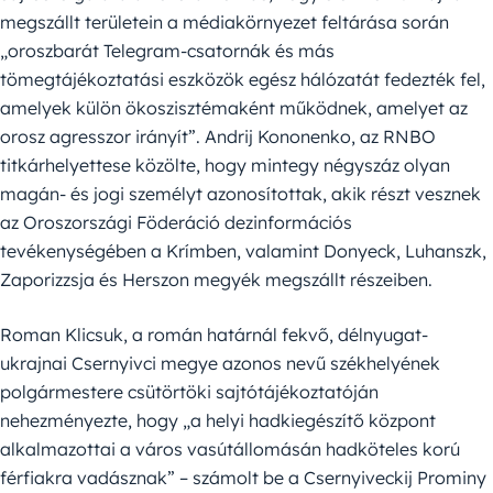
megszállt területein a médiakörnyezet feltárása során
„oroszbarát Telegram-csatornák és más
tömegtájékoztatási eszközök egész hálózatát fedezték fel,
amelyek külön ökoszisztémaként működnek, amelyet az
orosz agresszor irányít”. Andrij Kononenko, az RNBO
titkárhelyettese közölte, hogy mintegy négyszáz olyan
magán- és jogi személyt azonosítottak, akik részt vesznek
az Oroszországi Föderáció dezinformációs
tevékenységében a Krímben, valamint Donyeck, Luhanszk,
Zaporizzsja és Herszon megyék megszállt részeiben.
Roman Klicsuk, a román határnál fekvő, délnyugat-
ukrajnai Csernyivci megye azonos nevű székhelyének
polgármestere csütörtöki sajtótájékoztatóján
nehezményezte, hogy „a helyi hadkiegészítő központ
alkalmazottai a város vasútállomásán hadköteles korú
férfiakra vadásznak” – számolt be a Csernyiveckij Prominy