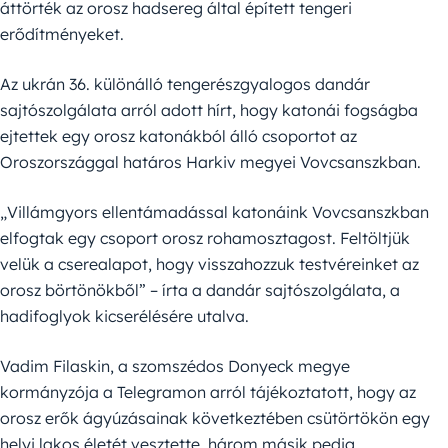
áttörték az orosz hadsereg által épített tengeri
erődítményeket.
Az ukrán 36. különálló tengerészgyalogos dandár
sajtószolgálata arról adott hírt, hogy katonái fogságba
ejtettek egy orosz katonákból álló csoportot az
Oroszországgal határos Harkiv megyei Vovcsanszkban.
„Villámgyors ellentámadással katonáink Vovcsanszkban
elfogtak egy csoport orosz rohamosztagost. Feltöltjük
velük a cserealapot, hogy visszahozzuk testvéreinket az
orosz börtönökből” – írta a dandár sajtószolgálata, a
hadifoglyok kicserélésére utalva.
Vadim Filaskin, a szomszédos Donyeck megye
kormányzója a Telegramon arról tájékoztatott, hogy az
orosz erők ágyúzásainak következtében csütörtökön egy
helyi lakos életét vesztette, három másik pedig