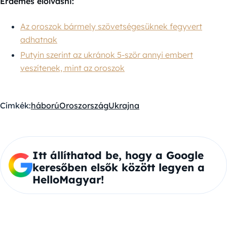
Érdemes elolvasni:
Az oroszok bármely szövetségesüknek fegyvert
adhatnak
Putyin szerint az ukránok 5-ször annyi embert
veszítenek, mint az oroszok
Címkék:
háború
Oroszország
Ukrajna
Itt állíthatod be, hogy a Google
keresőben elsők között legyen a
HelloMagyar!