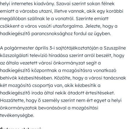
helyi internetes kiadvány. Szavai szerint sokan félnek
emiatt a városba utazni, illetve vannak, akik egy korábbi
megállóban szállnak le a vonatról. Szerinte emiatt
csökkent a város vasúti utasforgalma. Jelezte, hogy a
hadkiegészítő parancsnoksághoz fordul az ügyben.
A polgármester április 3-i sajtótájékoztatóján a Szuszpilne
közszolgálati televízió híradása szerint arról beszélt, hogy
az általa vezetett városi önkormányzat segít a
hadkiegészítő központnak a mozgósításra vonatkozó
behívók kézbesítésében. Közölte, hogy a városi tanácsnak
két mozgósító csoportja van, akik kézbesítik a
hadkiegészítő iroda által nekik átadott értesítéseket.
Hozzátette, hogy ő személy szerint nem ért egyet a helyi
önkormányzatok bevonásával a mozgósítási
tevékenységbe.