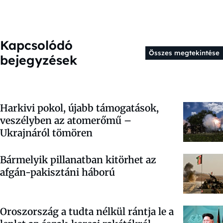
Kapcsolódó
Összes megtekintése
bejegyzések
Harkivi pokol, újabb támogatások,
veszélyben az atomerőmű –
Ukrajnáról tömören
Bármelyik pillanatban kitörhet az
afgán-pakisztáni háború
Oroszország a tudta nélkül rántja le a