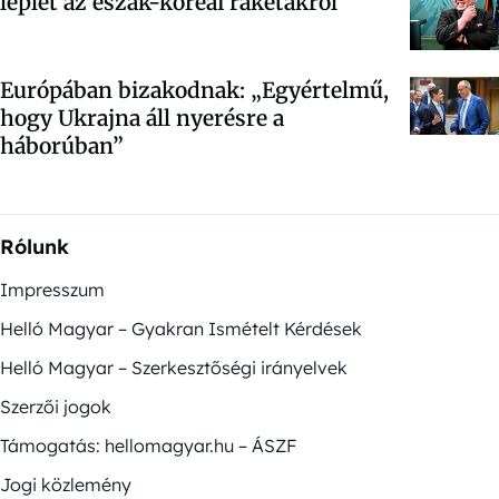
leplet az észak-koreai rakétákról
Európában bizakodnak: „Egyértelmű,
hogy Ukrajna áll nyerésre a
háborúban”
Rólunk
Impresszum
Helló Magyar – Gyakran Ismételt Kérdések
Helló Magyar – Szerkesztőségi irányelvek
Szerzői jogok
Támogatás: hellomagyar.hu – ÁSZF
Jogi közlemény