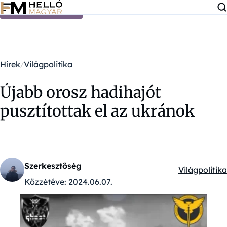
Ugrás a tartalomra
Hírek
Világpolitika
Újabb orosz hadihajót
pusztítottak el az ukránok
Szerkesztőség
Világpolitika
Kategóriák:
Közzétéve:
2024.06.07.