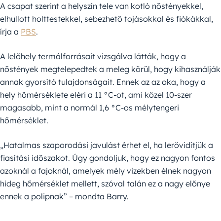
A csapat szerint a helyszín tele van kotló nőstényekkel,
elhullott holttestekkel, sebezhető tojásokkal és fiókákkal,
írja a
PBS
.
A lelőhely termálforrásait vizsgálva látták, hogy a
nőstények megtelepedtek a meleg körül, hogy kihasználják
annak gyorsító tulajdonságait. Ennek az az oka, hogy a
hely hőmérséklete eléri a 11 °C-ot, ami közel 10-szer
magasabb, mint a normál 1,6 °C-os mélytengeri
hőmérséklet.
„Hatalmas szaporodási javulást érhet el, ha lerövidítjük a
fiasítási időszakot. Úgy gondoljuk, hogy ez nagyon fontos
azoknál a fajoknál, amelyek mély vizekben élnek nagyon
hideg hőmérséklet mellett, szóval talán ez a nagy előnye
ennek a polipnak” – mondta Barry.