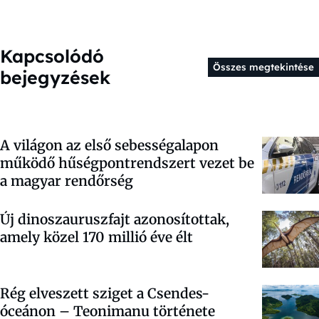
Kapcsolódó
Összes megtekintése
bejegyzések
A világon az első sebességalapon
működő hűségpontrendszert vezet be
a magyar rendőrség
Új dinoszauruszfajt azonosítottak,
amely közel 170 millió éve élt
Rég elveszett sziget a Csendes-
óceánon – Teonimanu története