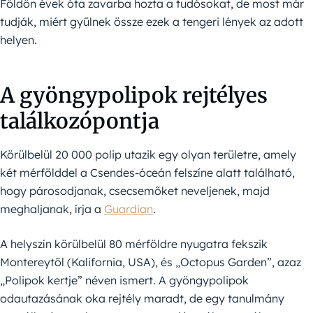
Földön évek óta zavarba hozta a tudósokat, de most már
tudják, miért gyűlnek össze ezek a tengeri lények az adott
helyen.
A gyöngypolipok rejtélyes
találkozópontja
Körülbelül 20 000 polip utazik egy olyan területre, amely
két mérfölddel a Csendes-óceán felszíne alatt található,
hogy párosodjanak, csecsemőket neveljenek, majd
meghaljanak, írja a
Guardian
.
A helyszín körülbelül 80 mérföldre nyugatra fekszik
Montereytől (Kalifornia, USA), és „Octopus Garden”, azaz
„Polipok kertje” néven ismert. A gyöngypolipok
odautazásának oka rejtély maradt, de egy tanulmány