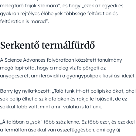
melegtűrő fajok számára”, és hogy „ezek az egyedi és
gyakran rejtélyes élőhelyek többsége feltáratlan és
feltáratlan is marad”.
Serkentő termálfürdő
A Science Advances folyóratban közzétett tanulmány
megállapította, hogy a meleg víz felpörgeti az
anyagcserét, ami lerövidíti a gyöngypolipok fiasítási idejét.
Barry így nyilatkozott: „Találtunk itt-ott polipiskolákat, ahol
sok polip élhet a sziklafalakon és rakja le tojásait, de ez
sokkal több volt, mint amit valaha is láttunk.
„Általában a „sok” több száz lenne. Ez több ezer, és ezekkel
a termálforrásokkal van összefüggésben, ami egy új