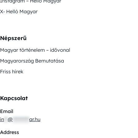
Instagram – Helló Magyar
X- Helló Magyar
Népszerű
Magyar történelem – idővonal
Magyarország Bemutatása
Friss hírek
Kapcsolat
Email
in
**
@
*********
ar.hu
Address