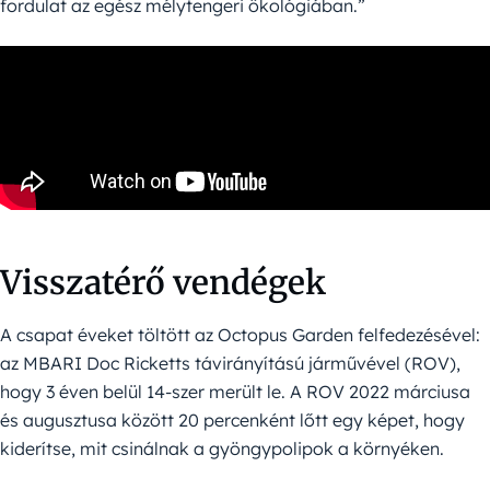
fordulat az egész mélytengeri ökológiában.”
Visszatérő vendégek
A csapat éveket töltött az Octopus Garden felfedezésével:
az MBARI Doc Ricketts távirányítású járművével (ROV),
hogy 3 éven belül 14-szer merült le. A ROV 2022 márciusa
és augusztusa között 20 percenként lőtt egy képet, hogy
kiderítse, mit csinálnak a gyöngypolipok a környéken.