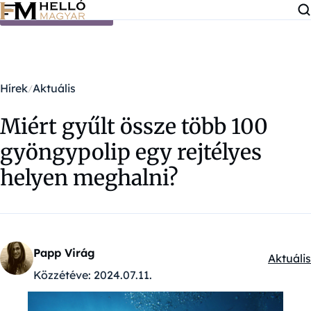
Ugrás a tartalomra
Hírek
Aktuális
Miért gyűlt össze több 100
gyöngypolip egy rejtélyes
helyen meghalni?
Papp Virág
Aktuális
Kategór
Közzétéve:
2024.07.11.