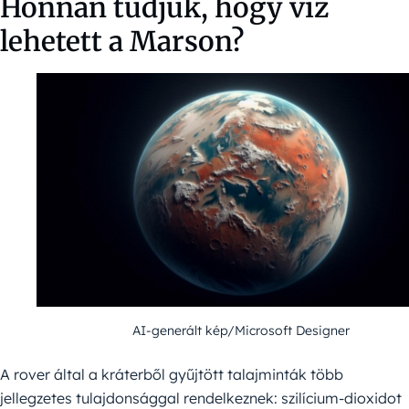
Honnan tudjuk, hogy víz
lehetett a Marson?
AI-generált kép/Microsoft Designer
A rover által a kráterből gyűjtött talajminták több
jellegzetes tulajdonsággal rendelkeznek: szilícium-dioxidot