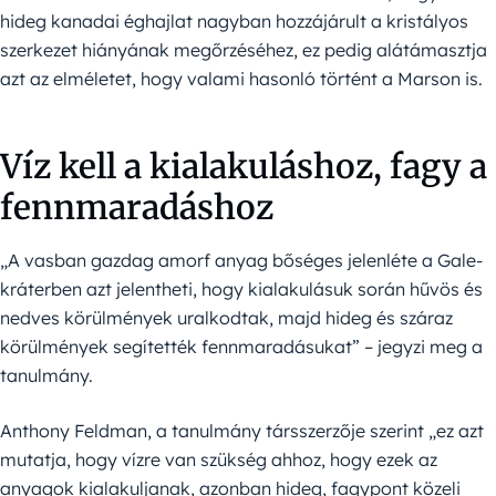
hideg kanadai éghajlat nagyban hozzájárult a kristályos
szerkezet hiányának megőrzéséhez, ez pedig alátámasztja
azt az elméletet, hogy valami hasonló történt a Marson is.
Víz kell a kialakuláshoz, fagy a
fennmaradáshoz
„A vasban gazdag amorf anyag bőséges jelenléte a Gale-
kráterben azt jelentheti, hogy kialakulásuk során hűvös és
nedves körülmények uralkodtak, majd hideg és száraz
körülmények segítették fennmaradásukat” – jegyzi meg a
tanulmány.
Anthony Feldman, a tanulmány társszerzője szerint „ez azt
mutatja, hogy vízre van szükség ahhoz, hogy ezek az
anyagok kialakuljanak, azonban hideg, fagypont közeli