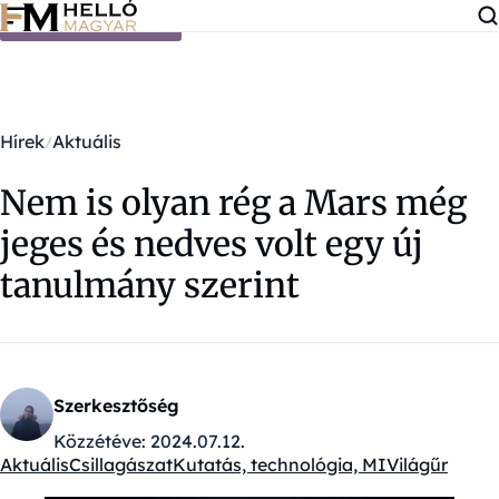
Ugrás a tartalomra
Hírek
Aktuális
Nem is olyan rég a Mars még
jeges és nedves volt egy új
tanulmány szerint
Szerkesztőség
Közzétéve:
2024.07.12.
Aktuális
Csillagászat
Kutatás, technológia, MI
Világűr
Kategóriák: