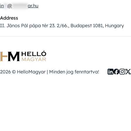
in
**
@
*********
ar.hu
Address
II. János Pál pápa tér 23. 2/66., Budapest 1081, Hungary
2026 © HelloMagyar | Minden jog fenntartva!