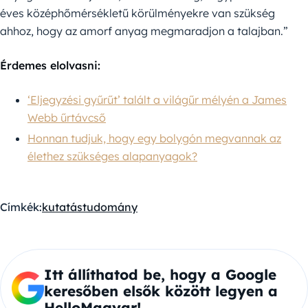
éves középhőmérsékletű körülményekre van szükség
ahhoz, hogy az amorf anyag megmaradjon a talajban.”
Érdemes elolvasni:
‘Eljegyzési gyűrűt’ talált a világűr mélyén a James
Webb űrtávcső
Honnan tudjuk, hogy egy bolygón megvannak az
élethez szükséges alapanyagok?
Címkék:
kutatás
tudomány
Itt állíthatod be, hogy a Google
keresőben elsők között legyen a
HelloMagyar!