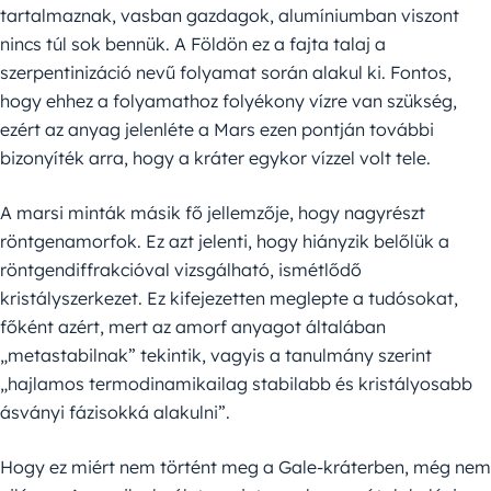
tartalmaznak, vasban gazdagok, alumíniumban viszont
nincs túl sok bennük. A Földön ez a fajta talaj a
szerpentinizáció nevű folyamat során alakul ki. Fontos,
hogy ehhez a folyamathoz folyékony vízre van szükség,
ezért az anyag jelenléte a Mars ezen pontján további
bizonyíték arra, hogy a kráter egykor vízzel volt tele.
A marsi minták másik fő jellemzője, hogy nagyrészt
röntgenamorfok. Ez azt jelenti, hogy hiányzik belőlük a
röntgendiffrakcióval vizsgálható, ismétlődő
kristályszerkezet. Ez kifejezetten meglepte a tudósokat,
főként azért, mert az amorf anyagot általában
„metastabilnak” tekintik, vagyis a tanulmány szerint
„hajlamos termodinamikailag stabilabb és kristályosabb
ásványi fázisokká alakulni”.
Hogy ez miért nem történt meg a Gale-kráterben, még nem