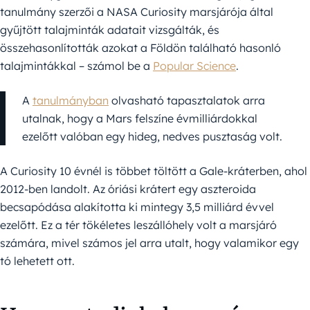
tanulmány szerzői a NASA Curiosity marsjárója által
gyűjtött talajminták adatait vizsgálták, és
összehasonlították azokat a Földön található hasonló
talajmintákkal – számol be a
Popular Science
.
A
tanulmányban
olvasható tapasztalatok arra
utalnak, hogy a Mars felszíne évmilliárdokkal
ezelőtt valóban egy hideg, nedves pusztaság volt.
A Curiosity 10 évnél is többet töltött a Gale-kráterben, ahol
2012-ben landolt. Az óriási krátert egy aszteroida
becsapódása alakította ki mintegy 3,5 milliárd évvel
ezelőtt. Ez a tér tökéletes leszállóhely volt a marsjáró
számára, mivel számos jel arra utalt, hogy valamikor egy
tó lehetett ott.