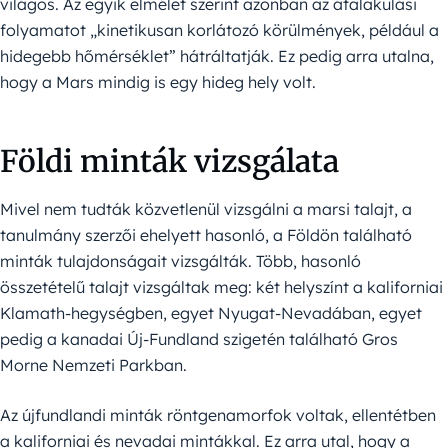
világos. Az egyik elmélet szerint azonban az átalakulási
folyamatot „kinetikusan korlátozó körülmények, például a
hidegebb hőmérséklet” hátráltatják. Ez pedig arra utalna,
hogy a Mars mindig is egy hideg hely volt.
Földi minták vizsgálata
Mivel nem tudták közvetlenül vizsgálni a marsi talajt, a
tanulmány szerzői ehelyett hasonló, a Földön található
minták tulajdonságait vizsgálták. Több, hasonló
összetételű talajt vizsgáltak meg: két helyszínt a kaliforniai
Klamath-hegységben, egyet Nyugat-Nevadában, egyet
pedig a kanadai Új-Fundland szigetén található Gros
Morne Nemzeti Parkban.
Az újfundlandi minták röntgenamorfok voltak, ellentétben
a kaliforniai és nevadai mintákkal. Ez arra utal, hogy a