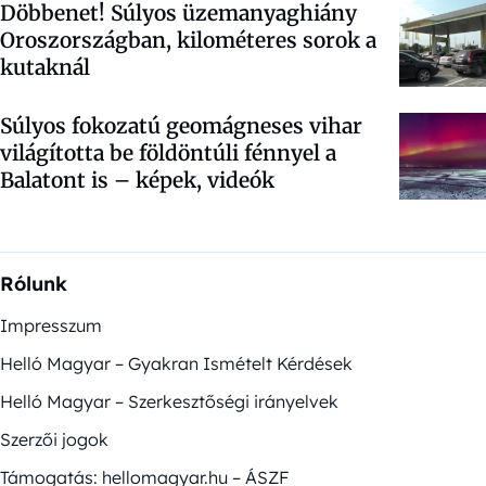
Döbbenet! Súlyos üzemanyaghiány
Oroszországban, kilométeres sorok a
kutaknál
Súlyos fokozatú geomágneses vihar
világította be földöntúli fénnyel a
Balatont is – képek, videók
Rólunk
Impresszum
Helló Magyar – Gyakran Ismételt Kérdések
Helló Magyar – Szerkesztőségi irányelvek
Szerzői jogok
Támogatás: hellomagyar.hu – ÁSZF