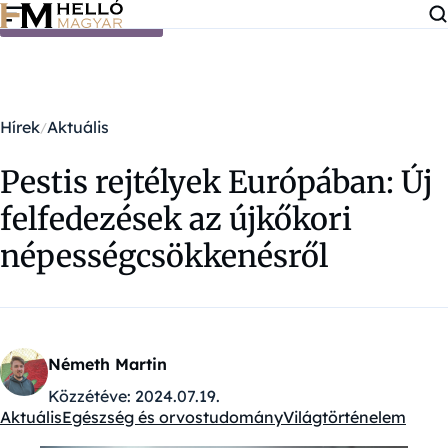
Ugrás a tartalomra
Hírek
Aktuális
Pestis rejtélyek Európában: Új
felfedezések az újkőkori
népességcsökkenésről
Németh Martin
Közzétéve:
2024.07.19.
Aktuális
Egészség és orvostudomány
Világtörténelem
Kategóriák: