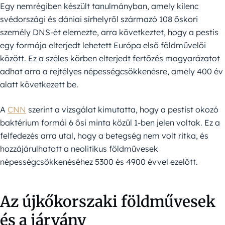
Egy nemrégiben készült tanulmányban, amely kilenc
svédországi és dániai sírhelyről származó 108 őskori
személy DNS-ét elemezte, arra következtet, hogy a pestis
egy formája elterjedt lehetett Európa első földművelői
között. Ez a széles körben elterjedt fertőzés magyarázatot
adhat arra a rejtélyes népességcsökkenésre, amely 400 év
alatt következett be.
A
CNN
szerint a vizsgálat kimutatta, hogy a pestist okozó
baktérium formái 6 ősi minta közül 1-ben jelen voltak. Ez a
felfedezés arra utal, hogy a betegség nem volt ritka, és
hozzájárulhatott a neolitikus földművesek
népességcsökkenéséhez 5300 és 4900 évvel ezelőtt.
Az újkőkorszaki földművesek
és a járvány