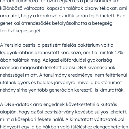
három különböző fertőzött egyed és a pestisbaktérium
különböző változatai kapcsán találtak bizonyítékokat, ami
arra utal, hogy a kórokozó az idők során fejlődhetett. Ez a
genetikai átrendeződés befolyásolhatta a betegség
fertőzőképességét.
A Yersinia pestis, a pestisért felelős baktérium volt a
leggyakrabban azonosított kórokozó, amit a minták 17%-
ában találtak meg. Az igazi előfordulási gyakoriság
azonban magasabb lehetett az ősi DNS kivonásának
nehézségei miatt. A tanulmány eredményei nem feltétlenül
utalnak gyors és halálos járványra, mivel a baktériumot
néhány sírhelyen több generáción keresztül is kimutatták.
A DNS-adatok arra engednek következtetni a kutatás
alapján, hogy az ősi pestisjárvány kevésbé súlyos lehetett,
mint a középkori fekete halál. A kimutatott változatokból
hiányzott egy, a bolhákban való túléléshez elengedhetetlen