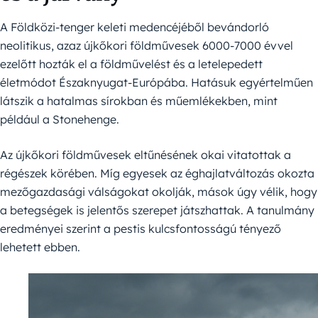
A Földközi-tenger keleti medencéjéből bevándorló
neolitikus, azaz újkőkori földművesek 6000-7000 évvel
ezelőtt hozták el a földművelést és a letelepedett
életmódot Északnyugat-Európába. Hatásuk egyértelműen
látszik a hatalmas sírokban és műemlékekben, mint
például a Stonehenge.
Az újkőkori földművesek eltűnésének okai vitatottak a
régészek körében. Míg egyesek az éghajlatváltozás okozta
mezőgazdasági válságokat okolják, mások úgy vélik, hogy
a betegségek is jelentős szerepet játszhattak. A tanulmány
eredményei szerint a pestis kulcsfontosságú tényező
lehetett ebben.